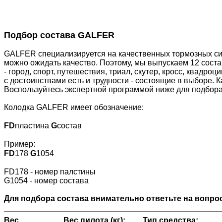
Подбор состава GALFER
GALFER специализируется на качественных тормозных сис
можно ожидать качество. Поэтому, мы выпускаем 12 сост
- город, спорт, путешествия, триал, скутер, кросс, квадр
с достоинствами есть и трудности - состоящие в выборе. 
Воспользуйтесь экспертной программой ниже для подбора
Колодка GALFER имеет обозначение:
FD
пластина
G
состав
Пример:
FD
178
G
1054
FD178 - номер палстины
G1054 - номер состава
Для подбора состава внимательно ответьте на вопрос
Вес
Вес пилота (кг):
Тип средства: