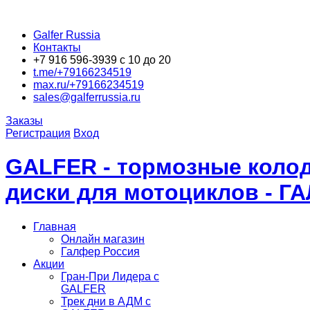
Galfer Russia
Контакты
+7 916 596-3939 с 10 до 20
t.me/+79166234519
max.ru/+79166234519
sales@galferrussia.ru
Заказы
Регистрация
Вход
GALFER - тормозные колод
диски для мотоциклов - Г
Главная
Онлайн магазин
Галфер Россия
Акции
Гран-При Лидера c
GALFER
Трек дни в АДМ с