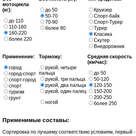
мотоцикла
(кг):
до 50
Круизер
50-70
Спорт-байк
до 110
70-90
Спорт-Турер
110-160
более 90
Турер
160-220
Класика
более 220
Скутер
Внедорожник
Применение:
Торможу:
Средняя скорость
(км/час):
город
рукой, четыре
пальца
до 50
город-спорт
рукой, три пальца
50-120
спорт-город
рукой, два пальца
120-150
спорт
рукой, один палец
150-200
туризм
200-250
грунт
ногой
более 250
Применимые составы:
Cортировка по лучшему соответствию условиям, первый 