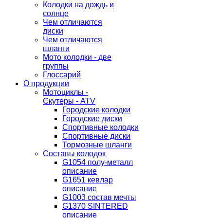
Колодки на дождь и
солнце
Чем отличаются
диски
Чем отличаются
шланги
Мото колодки - две
группы
Глоссарий
О продукции
Мотоциклы -
Скутеры - ATV
Городские колодки
Городские диски
Спортивные колодки
Спортивные диски
Тормозные шланги
Составы колодок
G1054 полу-металл
описание
G1651 кевлар
описание
G1003 состав мечты
G1370 SINTERED
описание