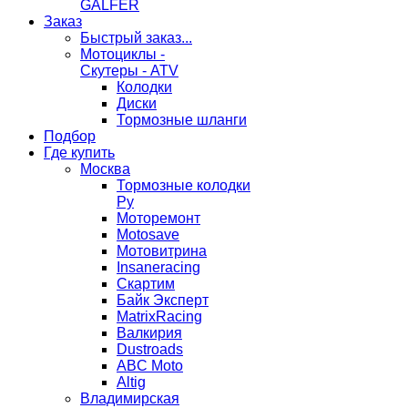
GALFER
Заказ
Быстрый заказ...
Мотоциклы -
Скутеры - ATV
Колодки
Диски
Тормозные шланги
Подбор
Где купить
Москва
Тормозные колодки
Ру
Моторемонт
Motosave
Мотовитрина
Insaneracing
Скартим
Байк Эксперт
MatrixRacing
Валкирия
Dustroads
ABC Moto
Altig
Владимирская