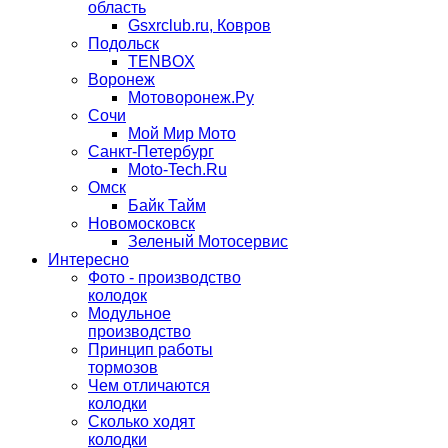
область
Gsxrclub.ru, Ковров
Подольск
TENBOX
Воронеж
Мотоворонеж.Ру
Сочи
Мой Мир Мото
Санкт-Петербург
Moto-Tech.Ru
Омск
Байк Тайм
Новомосковск
Зеленый Мотосервис
Интересно
Фото - производство
колодок
Модульное
производство
Принцип работы
тормозов
Чем отличаются
колодки
Сколько ходят
колодки