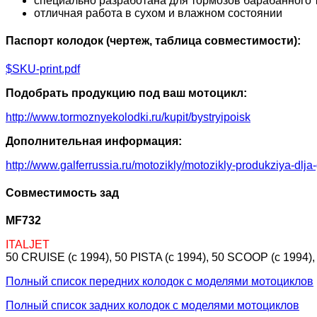
специально разработана для тормозов барабанного 
отличная работа в сухом и влажном состоянии
Паспорт колодок (чертеж, таблица совместимости):
$SKU-print.pdf
Подобрать продукцию под ваш мотоцикл:
http://www.tormoznyekolodki.ru/kupit/bystryipoisk
Дополнительная информация:
http://www.galferrussia.ru/motozikly/motozikly-produkziya-dlja
Совместимость зад
MF732
ITALJET
50 CRUISE (c 1994), 50 PISTA (c 1994), 50 SCOOP (c 1994),
Полный список передних колодок с моделями мотоциклов
Полный список задних колодок с моделями мотоциклов