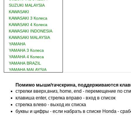
SUZUKI MALAYSIA
KAWASAKI
KAWASAKI 3 Колеса
KAWASAKI 4 Колеса
KAWASAKI INDONESIA
KAWASAKI MALAYSIA
YAMAHA
YAMAHA 3 Колеса
YAMAHA 4 Колеса
YAMAHA BRAZIL
YAMAHA MALAYSIA
DUCATI
BMW
Помимо мыши/тачскрина, поддерживаются клав
KTM
стрелки вверх,вниз, home, end - перемещение по спис
TRIUMPH
клавиша enter, стрелка вправо - вход в список
ACCOSSATO
cтрелка влево - выход их списка
ADIVA
буквы и цифры - если набрать в списке Honda - сра
ADLY
ADLY 4 Колеса
AEON