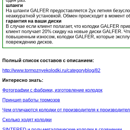
один раз.
шланги
На шланги GALFER предоставляется 2ух летняя безусло
неаккуратной установкой. Обмен происходит в момент о
гарантия на ваши диски
В случае если клиент полагает, что колодки GALFER пр
клиент получает 20% скидку на новые диски GALFER. Ч
повышенным износом, колодки GALFER, которые эксплуат
повреждению дисков.
Полный список составов с описанием:
http://www.tormoznyekolodki.ru/categoryblog/82
Интересно знать:
Фотографии с фабрики, изготовление колодок
Принцип работы тормозов
Чем отличаются колодки от производителя к производите
Сколько ходят колодки
SINTERED и полу-металлические колодки в сравнении