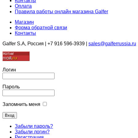
Контакты
KEEWAY
Оплата
Правила работы онлайн магазина Galfer
KEEWAY 4 Колеса
KRAMIT
Магазин
KREIDLER
Форма обратной связи
KTM 4 Колеса
Контакты
KYMCO
Galfer S.A, Россия | +7 916 596-3939 |
sales@galferrussia.ru
KYMCO 4 Колеса
LAMBRETTA
LANVERTTI
LAVERDA
Логин
LAVERDA 4 Колеса
LINHAI
Пароль
LINHAI 4 Колеса
LML
LONCIN
Запомнить меня
MACBOR
MACBOR 4 Колеса
MAGURA
Забыли пароль?
MAICO
Забыли логин?
MALAGUTI
Регистрация