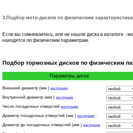
ATK
BAROSSA 4 Колеса
3.Подбор мото-дисков по физическим характеристик
BATABUS
BENELLI
BETA
Если вы сомневаетесь, или не нашли диска в каталоге - м
BIMOTA
находятся по физическим параметрам.
BLANEY 4 Колеса
BLATA
BOMBARDIER 4 Колеса
Подбор
тормозных дисков по физическим п
BORILE
BREMBO CUSTOM
Параметры диска
BREMBO RACING
BUELL
Внешний диаметр (мм.)
:
инструкция
BULTACO
CAGIVA
Внутренний диаметр (мм.)
:
инструкция
CAN-AM
Число посадочных отверстий
:
инструкция
CAN-AM 4 Колеса
Диаметр посадочных отверстий (мм.)
:
инструкция
CANNONDALE
CANNONDALE 4 Колеса
Диаметр до посадочных отверстий (мм.)
:
инструкция
CASAL