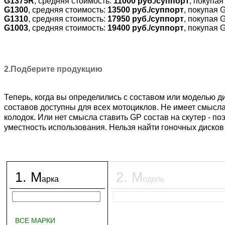
G1375R
, средняя стоимость:
11000 руб./суппорт
, покупа
G1300
, средняя стоимость:
13500 руб./суппорт
, покупая 
G1310
, средняя стоимость:
17950 руб./суппорт
, покупая 
G1003
, средняя стоимость:
19400 руб./суппорт
, покупая 
2.Подберите продукцию
Теперь, когда вы определились с составом или моделью ди
составов доступны для всех мотоциклов. Не имеет смысла 
колодок. Или нет смысла ставить GP состав на скутер - по
уместность использования. Нельзя найти гоночных дисков 
1
.
М
2
.
М
арка
одель
ВСЕ МАРКИ