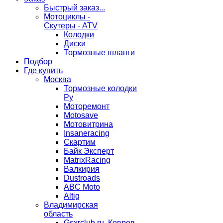
Быстрый заказ...
Мотоциклы -
Скутеры - ATV
Колодки
Диски
Тормозные шланги
Подбор
Где купить
Москва
Тормозные колодки
Ру
Моторемонт
Motosave
Мотовитрина
Insaneracing
Скартим
Байк Эксперт
MatrixRacing
Валкирия
Dustroads
ABC Moto
Altig
Владимирская
область
Gsxrclub.ru, Ковров