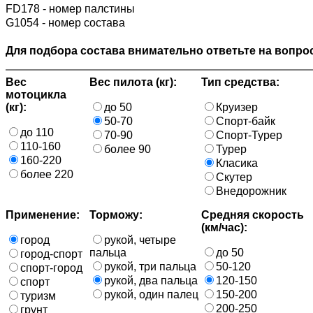
FD178 - номер палстины
G1054 - номер состава
Для подбора состава внимательно ответьте на вопрос
Вес
Вес пилота (кг):
Тип средства:
мотоцикла
(кг):
до 50
Круизер
50-70
Спорт-байк
до 110
70-90
Спорт-Турер
110-160
более 90
Турер
160-220
Класика
более 220
Скутер
Внедорожник
Применение:
Торможу:
Средняя скорость
(км/час):
город
рукой, четыре
пальца
до 50
город-спорт
рукой, три пальца
50-120
спорт-город
рукой, два пальца
120-150
спорт
рукой, один палец
150-200
туризм
200-250
грунт