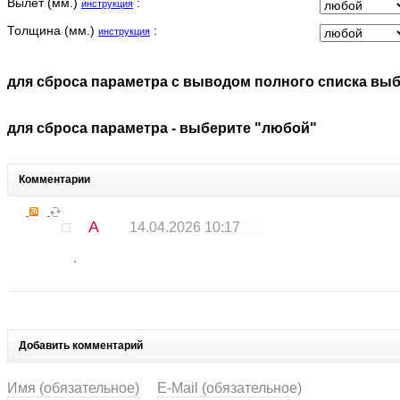
Вылет (мм.)
:
инструкция
CCM
CCM 4 Колеса
Толщина (мм.)
:
инструкция
CFMOTO
CH RACING
для сброса параметра с выводом полного списка вы
CLIPIC
CONTI
CPI
для сброса параметра - выберите "любой"
CPI 4 Колеса
CSR
Комментарии
DAELIM
DAELIM 4 Колеса
А
DERBI
14.04.2026 10:17
#1
DERBI 4 Колеса
.
DORTON
E-TON 4 Колеса
FACTORY
FACTORY 4 Колеса
FANTIC
Добавить комментарий
GARELLI
GAS GAS
Имя (обязательное)
E-Mail (обязательное)