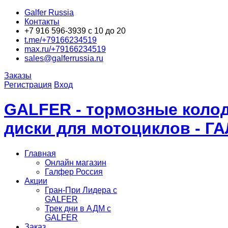
Galfer Russia
Контакты
+7 916 596-3939 с 10 до 20
t.me/+79166234519
max.ru/+79166234519
sales@galferrussia.ru
Заказы
Регистрация
Вход
GALFER - тормозные колод
диски для мотоциклов - Г
Главная
Онлайн магазин
Галфер Россия
Акции
Гран-При Лидера c
GALFER
Трек дни в АДМ с
GALFER
Заказ