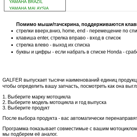
YAMAHA BRAZIL
YAMAHA MALAYSIA
DUCATI
BMW
Помимо мыши/тачскрина, поддерживаются клав
KTM
стрелки вверх,вниз, home, end - перемещение по спис
TRIUMPH
клавиша enter, стрелка вправо - вход в список
ACCOSSATO
cтрелка влево - выход их списка
ADIVA
буквы и цифры - если набрать в списке Honda - сра
ADLY
ADLY 4 Колеса
AEON
AEON 4 Колеса
GALFER выпускает тысячи наименований единиц продукции
AJP
чтобы определить вашу запчасть, посмотреть как она выгл
ALFER
ALPINA
1. Выберите марку мотоцикла
2. Выберите модель мотоцикла и год выпуска
APRILIA
3. Выберите продукт
ARCTIC CAT 4 Колеса
ARCTIC CAT Снег
После выбора продукта - вас автоматически перенаправя
ARMSTRONG
Программа показывает совместимые с вашим мотоциклом зап
ASPES
мы подберем её аналог.
ATALA