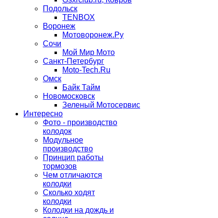
Подольск
TENBOX
Воронеж
Мотоворонеж.Ру
Сочи
Мой Мир Мото
Санкт-Петербург
Moto-Tech.Ru
Омск
Байк Тайм
Новомосковск
Зеленый Мотосервис
Интересно
Фото - производство
колодок
Модульное
производство
Принцип работы
тормозов
Чем отличаются
колодки
Сколько ходят
колодки
Колодки на дождь и