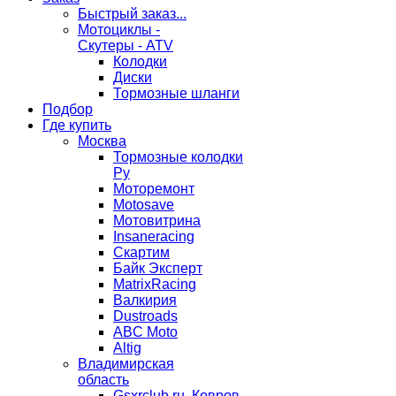
Быстрый заказ...
Мотоциклы -
Скутеры - ATV
Колодки
Диски
Тормозные шланги
Подбор
Где купить
Москва
Тормозные колодки
Ру
Моторемонт
Motosave
Мотовитрина
Insaneracing
Скартим
Байк Эксперт
MatrixRacing
Валкирия
Dustroads
ABC Moto
Altig
Владимирская
область
Gsxrclub.ru, Ковров