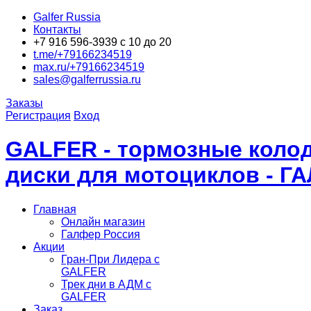
Galfer Russia
Контакты
+7 916 596-3939 с 10 до 20
t.me/+79166234519
max.ru/+79166234519
sales@galferrussia.ru
Заказы
Регистрация
Вход
GALFER - тормозные колод
диски для мотоциклов - Г
Главная
Онлайн магазин
Галфер Россия
Акции
Гран-При Лидера c
GALFER
Трек дни в АДМ с
GALFER
Заказ