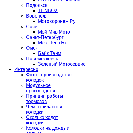
Подольск
TENBOX
Воронеж
Мотоворонеж.Ру
Сочи
Мой Мир Мото
Санкт-Петербург
Moto-Tech.Ru
Омск
Байк Тайм
Новомосковск
Зеленый Мотосервис
Интересно
Фото - производство
колодок
Модульное
производство
Принцип работы
тормозов
Чем отличаются
колодки
Сколько ходят
колодки
Колодки на дождь и