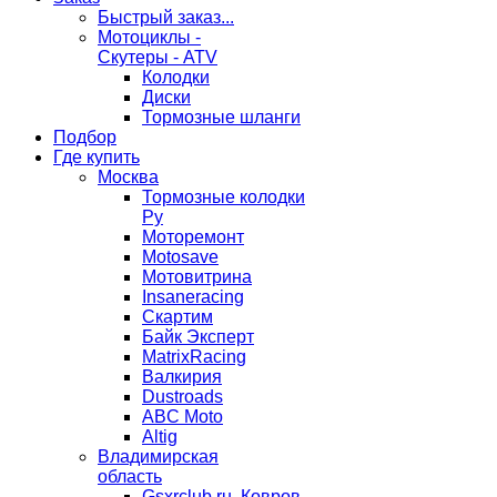
Быстрый заказ...
Мотоциклы -
Скутеры - ATV
Колодки
Диски
Тормозные шланги
Подбор
Где купить
Москва
Тормозные колодки
Ру
Моторемонт
Motosave
Мотовитрина
Insaneracing
Скартим
Байк Эксперт
MatrixRacing
Валкирия
Dustroads
ABC Moto
Altig
Владимирская
область
Gsxrclub.ru, Ковров