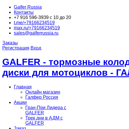
Galfer Russia
Контакты
+7 916 596-3939 с 10 до 20
t.me/+79166234519
max.ru/+79166234519
sales@galferrussia.ru
Заказы
Регистрация
Вход
GALFER - тормозные колод
диски для мотоциклов - Г
Главная
Онлайн магазин
Галфер Россия
Акции
Гран-При Лидера c
GALFER
Трек дни в АДМ с
GALFER
Заказ