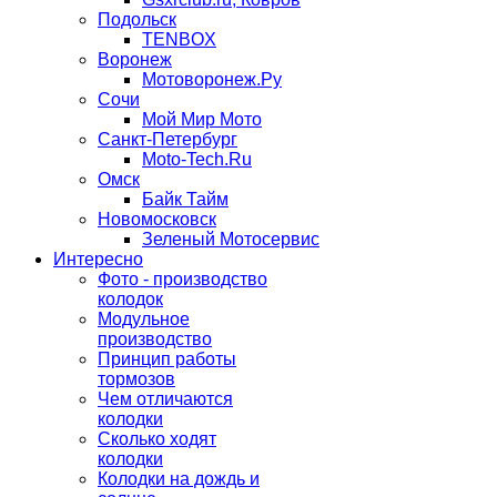
Подольск
TENBOX
Воронеж
Мотоворонеж.Ру
Сочи
Мой Мир Мото
Санкт-Петербург
Moto-Tech.Ru
Омск
Байк Тайм
Новомосковск
Зеленый Мотосервис
Интересно
Фото - производство
колодок
Модульное
производство
Принцип работы
тормозов
Чем отличаются
колодки
Сколько ходят
колодки
Колодки на дождь и