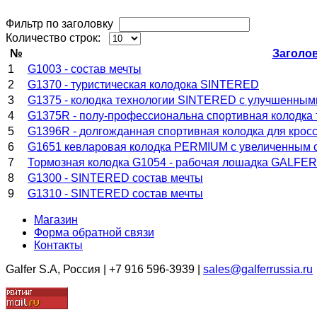
Фильтр по заголовку
Количество строк:
№
Заголо
1
G1003 - состав мечты
2
G1370 - туристическая колодока SINTERED
3
G1375 - колодка технологии SINTERED с улучшенным
4
G1375R - полу-профессиональна спортивная колодк
5
G1396R - долгожданная спортивная колодка для кро
6
G1651 кевларовая колодка PERMIUM с увеличенным 
7
Тормозная колодка G1054 - рабочая лошадка GALFER
8
G1300 - SINTERED состав мечты
9
G1310 - SINTERED состав мечты
Магазин
Форма обратной связи
Контакты
Galfer S.A, Россия | +7 916 596-3939 |
sales@galferrussia.ru