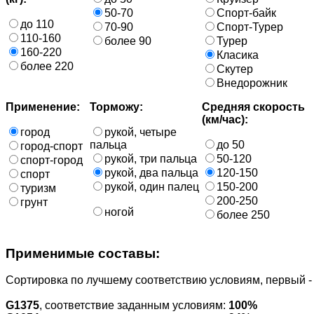
50-70
Спорт-байк
до 110
70-90
Спорт-Турер
110-160
более 90
Турер
160-220
Класика
более 220
Скутер
Внедорожник
Применение:
Торможу:
Средняя скорость
(км/час):
город
рукой, четыре
пальца
до 50
город-спорт
рукой, три пальца
50-120
спорт-город
рукой, два пальца
120-150
спорт
рукой, один палец
150-200
туризм
200-250
грунт
ногой
более 250
Применимые составы:
Cортировка по лучшему соответствию условиям, первый 
G1375
, соответствие заданным условиям:
100%