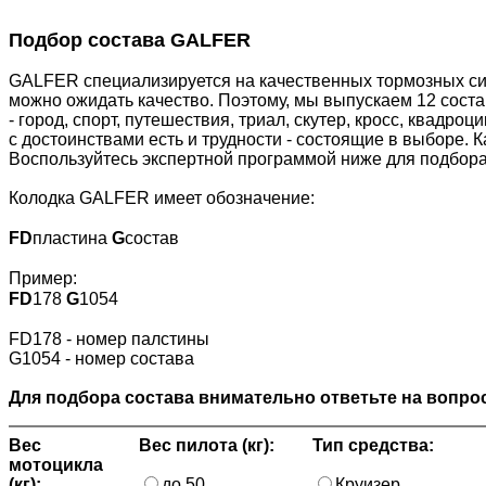
Подбор состава GALFER
GALFER специализируется на качественных тормозных сис
можно ожидать качество. Поэтому, мы выпускаем 12 сост
- город, спорт, путешествия, триал, скутер, кросс, квадр
с достоинствами есть и трудности - состоящие в выборе. 
Воспользуйтесь экспертной программой ниже для подбора
Колодка GALFER имеет обозначение:
FD
пластина
G
состав
Пример:
FD
178
G
1054
FD178 - номер палстины
G1054 - номер состава
Для подбора состава внимательно ответьте на вопрос
Вес
Вес пилота (кг):
Тип средства:
мотоцикла
(кг):
до 50
Круизер