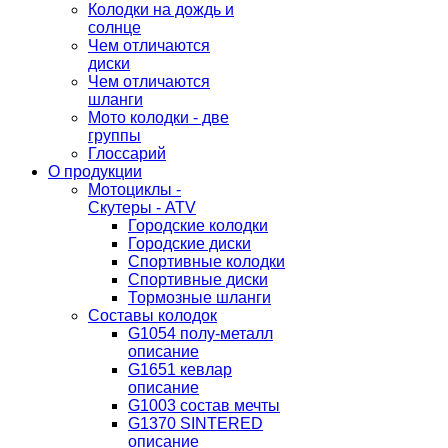
Колодки на дождь и
солнце
Чем отличаются
диски
Чем отличаются
шланги
Мото колодки - две
группы
Глоссарий
О продукции
Мотоциклы -
Скутеры - ATV
Городские колодки
Городские диски
Спортивные колодки
Спортивные диски
Тормозные шланги
Составы колодок
G1054 полу-металл
описание
G1651 кевлар
описание
G1003 состав мечты
G1370 SINTERED
описание