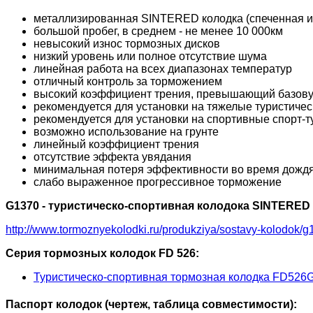
металлизированная SINTERED колодка (спеченная и
большой пробег, в среднем - не менее 10 000км
невысокий износ тормозных дисков
низкий уровень или полное отсутствие шума
линейная работа на всех диапазонах температур
отличный контроль за торможением
высокий коэффициент трения, превышающий базову
рекомендуется для установки на тяжелые туристичес
рекомендуется для установки на спортивные спорт-т
возможно использование на грунте
линейный коэффициент трения
отсутствие эффекта увядания
минимальная потеря эффективности во время дожд
слабо выраженное прогрессивное торможение
G1370 - туристическо-спортивная колодока SINTERED
http://www.tormoznyekolodki.ru/produkziya/sostavy-kolodok/g
Серия тормозных колодок FD 526:
Туристическо-спортивная тормозная колодка FD526
Паспорт колодок (чертеж, таблица совместимости):