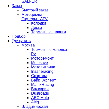
GALFER
Заказ
Быстрый заказ...
Мотоциклы -
Скутеры - ATV
Колодки
Диски
Тормозные шланги
Подбор
Где купить
Москва
Тормозные колодки
Ру
Моторемонт
Motosave
Мотовитрина
Insaneracing
Скартим
Байк Эксперт
MatrixRacing
Валкирия
Dustroads
ABC Moto
Altig
Владимирская