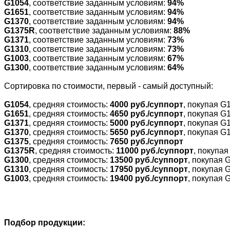
G1054
, соответствие заданным условиям:
94%
G1651
, соответствие заданным условиям:
94%
G1370
, соответствие заданным условиям:
94%
G1375R
, соответствие заданным условиям:
88%
G1371
, соответствие заданным условиям:
73%
G1310
, соответствие заданным условиям:
73%
G1003
, соответствие заданным условиям:
67%
G1300
, соответствие заданным условиям:
64%
Cортировка по стоимости, первый - самый доступный:
G1054
, средняя стоимость:
4000 руб./суппорт
, покупая G
G1651
, средняя стоимость:
4650 руб./суппорт
, покупая G
G1371
, средняя стоимость:
5000 руб./суппорт
, покупая G
G1370
, средняя стоимость:
5650 руб./суппорт
, покупая G
G1375
, средняя стоимость:
7650 руб./суппорт
G1375R
, средняя стоимость:
11000 руб./суппорт
, покупа
G1300
, средняя стоимость:
13500 руб./суппорт
, покупая 
G1310
, средняя стоимость:
17950 руб./суппорт
, покупая 
G1003
, средняя стоимость:
19400 руб./суппорт
, покупая 
Подбор продукции: