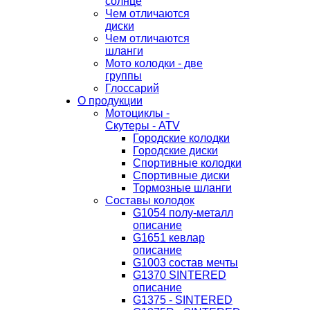
солнце
Чем отличаются
диски
Чем отличаются
шланги
Мото колодки - две
группы
Глоссарий
О продукции
Мотоциклы -
Скутеры - ATV
Городские колодки
Городские диски
Спортивные колодки
Спортивные диски
Тормозные шланги
Составы колодок
G1054 полу-металл
описание
G1651 кевлар
описание
G1003 состав мечты
G1370 SINTERED
описание
G1375 - SINTERED