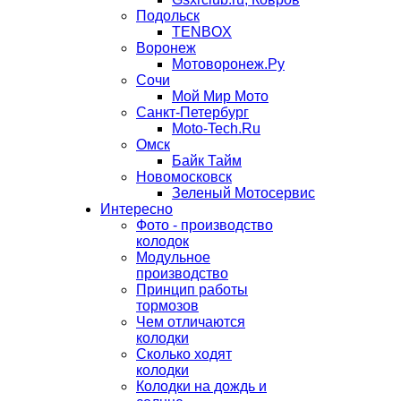
Подольск
TENBOX
Воронеж
Мотоворонеж.Ру
Сочи
Мой Мир Мото
Санкт-Петербург
Moto-Tech.Ru
Омск
Байк Тайм
Новомосковск
Зеленый Мотосервис
Интересно
Фото - производство
колодок
Модульное
производство
Принцип работы
тормозов
Чем отличаются
колодки
Сколько ходят
колодки
Колодки на дождь и