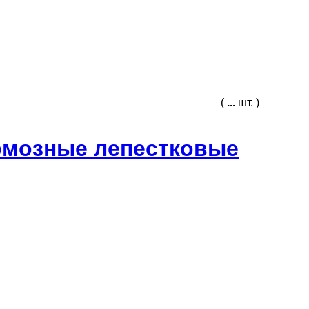
(
...
шт. )
рмозные лепестковые