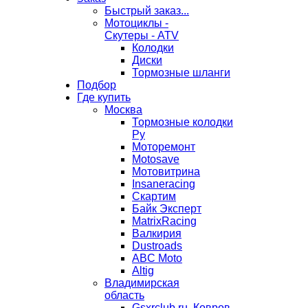
Быстрый заказ...
Мотоциклы -
Скутеры - ATV
Колодки
Диски
Тормозные шланги
Подбор
Где купить
Москва
Тормозные колодки
Ру
Моторемонт
Motosave
Мотовитрина
Insaneracing
Скартим
Байк Эксперт
MatrixRacing
Валкирия
Dustroads
ABC Moto
Altig
Владимирская
область
Gsxrclub.ru, Ковров