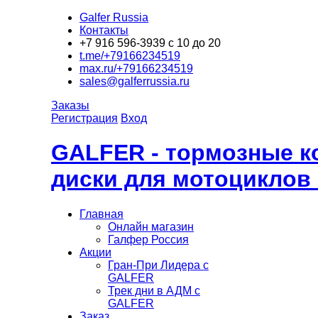
Galfer Russia
Контакты
+7 916 596-3939 с 10 до 20
t.me/+79166234519
max.ru/+79166234519
sales@galferrussia.ru
Заказы
Регистрация
Вход
GALFER - тормозные к
диски для мотоциклов
Главная
Онлайн магазин
Галфер Россия
Акции
Гран-При Лидера c
GALFER
Трек дни в АДМ с
GALFER
Заказ