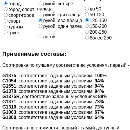
город
рукой, четыре
пальца
до 50
город-спорт
рукой, три пальца
50-120
спорт-город
рукой, два пальца
120-150
спорт
рукой, один палец
150-200
туризм
200-250
грунт
ногой
более 250
Применимые составы:
Cортировка по лучшему соответствию условиям, первый 
G1375
, соответствие заданным условиям:
100%
G1054
, соответствие заданным условиям:
94%
G1651
, соответствие заданным условиям:
94%
G1370
, соответствие заданным условиям:
94%
G1375R
, соответствие заданным условиям:
88%
G1371
, соответствие заданным условиям:
73%
G1310
, соответствие заданным условиям:
73%
G1003
, соответствие заданным условиям:
67%
G1300
, соответствие заданным условиям:
64%
Cортировка по стоимости, первый - самый доступный: