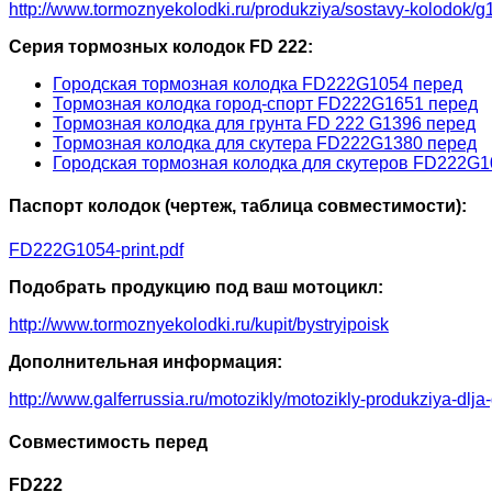
http://www.tormoznyekolodki.ru/produkziya/sostavy-kolodok/g
Серия тормозных колодок FD 222:
Городская тормозная колодка FD222G1054 перед
Тормозная колодка город-спорт FD222G1651 перед
Тормозная колодка для грунта FD 222 G1396 перед
Тормозная колодка для скутера FD222G1380 перед
Городская тормозная колодка для скутеров FD222G1
Паспорт колодок (чертеж, таблица совместимости):
FD222G1054-print.pdf
Подобрать продукцию под ваш мотоцикл:
http://www.tormoznyekolodki.ru/kupit/bystryipoisk
Дополнительная информация:
http://www.galferrussia.ru/motozikly/motozikly-produkziya-dlja
Совместимость перед
FD222