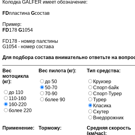
Колодка GALFER имеет обозначение:
FD
пластина
G
состав
Пример:
FD
178
G
1054
FD178 - номер палстины
G1054 - номер состава
Для подбора состава внимательно ответьте на вопрос
Вес
Вес пилота (кг):
Тип средства:
мотоцикла
(кг):
до 50
Круизер
50-70
Спорт-байк
до 110
70-90
Спорт-Турер
110-160
более 90
Турер
160-220
Класика
более 220
Скутер
Внедорожник
Применение:
Торможу:
Средняя скорость
(км/час):