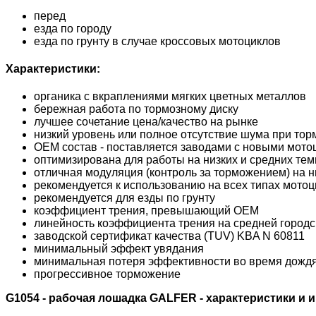
перед
езда по городу
езда по грунту в случае кроссовых мотоциклов
Характеристики:
органика с вкраплениями мягких цветных металлов
бережная работа по тормозному диску
лучшее сочетание цена/качество на рынке
низкий уровень или полное отсутствие шума при то
OEM состав - поставляется заводами с новыми мото
оптимизирована для работы на низких и средних те
отличная модуляция (контроль за торможением) на н
рекомендуется к использованию на всех типах мотоц
рекомендуется для езды по грунту
коэффициент трения, превышающий OEM
линейность коэффициента трения на средней городск
заводской сертификат качества (TUV) KBA N 60811
минимальный эффект увядания
минимальная потеря эффективности во время дожд
прогрессивное торможение
G1054 - рабочая лошадка GALFER - характеристики и