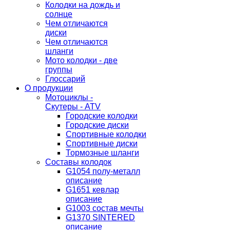
Колодки на дождь и
солнце
Чем отличаются
диски
Чем отличаются
шланги
Мото колодки - две
группы
Глоссарий
О продукции
Мотоциклы -
Скутеры - ATV
Городские колодки
Городские диски
Спортивные колодки
Спортивные диски
Тормозные шланги
Составы колодок
G1054 полу-металл
описание
G1651 кевлар
описание
G1003 состав мечты
G1370 SINTERED
описание