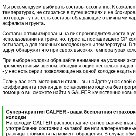
Мы рекомендуем выбирать составы осознанно. К сожалени
температурах, не стираться в путешествиях и не блокиров
по городу - у нас есть составы обладающие отличными ха
асфальта и грунта.
Составы оптимизированы на пик производительности в ус
использовании на треке, но, туриста, поставившего GP к
остывает, а для гоночных колодок нужны температуры. В 
вдруг обнаружит что при сверх высоких температурах колод
При выборе колодки обращайте внимание на условия экс
промежуточным звеном, объединяющие несколько видов пр
- у нас есть серии позволяющие на одной колодке ездить и 
Если у вас есть мотоцикл и стиль - вы найдете у нас сво
коэффициента трения для остановки мотоцикла без прогре
помощью вы сможете найти в GALFER качественно новые
Супер-гарантия GALFER - ваша бесплатная страховк
колодки
На колодки GALFER распространяется неограниченная с
употреблении состоянии на такой же или альтернативны
разницы стоимости на момент обращения. В случае обм