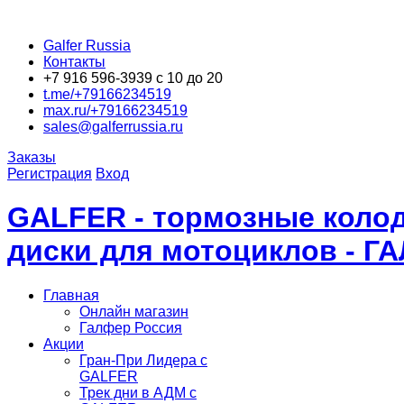
Galfer Russia
Контакты
+7 916 596-3939 с 10 до 20
t.me/+79166234519
max.ru/+79166234519
sales@galferrussia.ru
Заказы
Регистрация
Вход
GALFER - тормозные колод
диски для мотоциклов - Г
Главная
Онлайн магазин
Галфер Россия
Акции
Гран-При Лидера c
GALFER
Трек дни в АДМ с