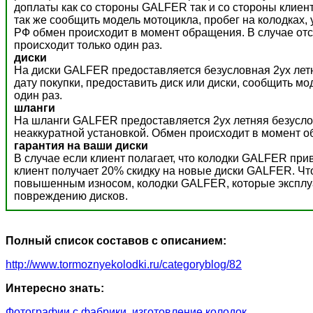
доплаты как со стороны GALFER так и со стороны клиент
так же сообщить модель мотоцикла, пробег на колодках,
РФ обмен происходит в момент обращения. В случае отс
происходит только один раз.
диски
На диски GALFER предоставляется безусловная 2ух летн
дату покупки, предоставить диск или диски, сообщить м
один раз.
шланги
На шланги GALFER предоставляется 2ух летняя безусло
неаккуратной установкой. Обмен происходит в момент о
гарантия на ваши диски
В случае если клиент полагает, что колодки GALFER пр
клиент получает 20% скидку на новые диски GALFER. Ч
повышенным износом, колодки GALFER, которые эксплуат
повреждению дисков.
Полный список составов с описанием:
http://www.tormoznyekolodki.ru/categoryblog/82
Интересно знать:
Фотографии с фабрики, изготовление колодок