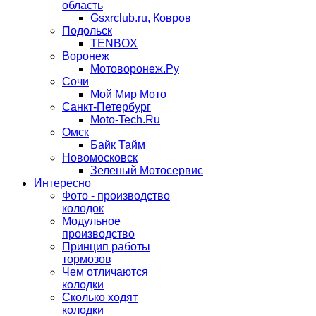
область
Gsxrclub.ru, Ковров
Подольск
TENBOX
Воронеж
Мотоворонеж.Ру
Сочи
Мой Мир Мото
Санкт-Петербург
Moto-Tech.Ru
Омск
Байк Тайм
Новомосковск
Зеленый Мотосервис
Интересно
Фото - производство
колодок
Модульное
производство
Принцип работы
тормозов
Чем отличаются
колодки
Сколько ходят
колодки