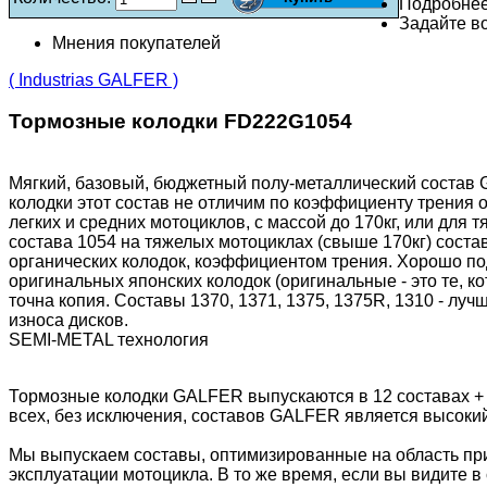
Подробне
Задайте во
Мнения покупателей
( Industrias GALFER )
Тормозные колодки FD222G1054
Мягкий, базовый, бюджетный полу-металлический состав 
колодки этот состав не отличим по коэффициенту трения 
легких и средних мотоциклов, с массой до 170кг, или для
состава 1054 на тяжелых мотоциклах (свыше 170кг) состав
органических колодок, коэффициентом трения. Хорошо подх
оригинальных японских колодок (оригинальные - это те, 
точна копия. Составы 1370, 1371, 1375, 1375R, 1310 - лу
износа дисков.
SEMI-METAL технология
Тормозные колодки GALFER выпускаются в 12 составах +
всех, без исключения, составов GALFER является высоки
Мы выпускаем составы, оптимизированные на область пр
эксплуатации мотоцикла. В то же время, если вы видите в 