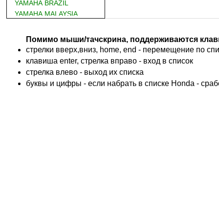
YAMAHA BRAZIL
YAMAHA MALAYSIA
DUCATI
BMW
Помимо мыши/тачскрина, поддерживаются клав
KTM
стрелки вверх,вниз, home, end - перемещение по спис
TRIUMPH
клавиша enter, стрелка вправо - вход в список
ACCOSSATO
cтрелка влево - выход их списка
ADIVA
буквы и цифры - если набрать в списке Honda - сра
ADLY
ADLY 4 Колеса
AEON
AEON 4 Колеса
AJP
ALFER
ALPINA
APRILIA
ARCTIC CAT 4 Колеса
ARCTIC CAT Снег
ARMSTRONG
ASPES
ATALA