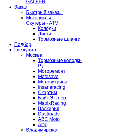
GALFER
Заказ
Быстрый заказ...
Мотоциклы -
Скутеры - ATV
Колодки
Диски
Тормозные шланги
Подбор
Где купить
Москва
Тормозные колодки
Ру
Моторемонт
Motosave
Мотовитрина
Insaneracing
Скартим
Байк Эксперт
MatrixRacing
Валкирия
Dustroads
ABC Moto
Altig
Владимирская