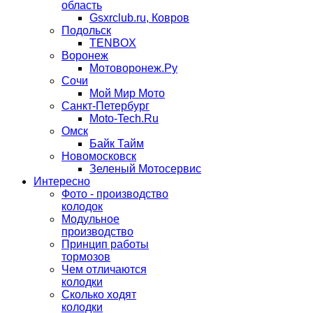
область
Gsxrclub.ru, Ковров
Подольск
TENBOX
Воронеж
Мотоворонеж.Ру
Сочи
Мой Мир Мото
Санкт-Петербург
Moto-Tech.Ru
Омск
Байк Тайм
Новомосковск
Зеленый Мотосервис
Интересно
Фото - производство
колодок
Модульное
производство
Принцип работы
тормозов
Чем отличаются
колодки
Сколько ходят
колодки