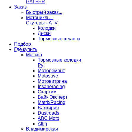
GALFER
Заказ
Быстрый заказ...
Мотоциклы -
Скутеры - ATV
Колодки
Диски
Тормозные шланги
Подбор
Где купить
Москва
Тормозные колодки
Ру
Моторемонт
Motosave
Мотовитрина
Insaneracing
Скартим
Байк Эксперт
MatrixRacing
Валкирия
Dustroads
ABC Moto
Altig
Владимирская