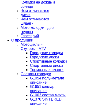
Колодки на дождь и
солнце
Чем отличаются
диски
Чем отличаются
шланги
Мото колодки - две
группы
Глоссарий
О продукции
Мотоциклы -
Скутеры - ATV
Городские колодки
Городские диски
Спортивные колодки
Спортивные диски
Тормозные шланги
Составы колодок
G1054 полу-металл
описание
G1651 кевлар
описание
G1003 состав мечты
G1370 SINTERED
описание