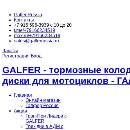
Galfer Russia
Контакты
+7 916 596-3939 с 10 до 20
t.me/+79166234519
max.ru/+79166234519
sales@galferrussia.ru
Заказы
Регистрация
Вход
GALFER - тормозные колод
диски для мотоциклов - Г
Главная
Онлайн магазин
Галфер Россия
Акции
Гран-При Лидера c
GALFER
Трек дни в АДМ с