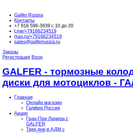
Galfer Russia
Контакты
+7 916 596-3939 с 10 до 20
t.me/+79166234519
max.ru/+79166234519
sales@galferrussia.ru
Заказы
Регистрация
Вход
GALFER - тормозные колод
диски для мотоциклов - Г
Главная
Онлайн магазин
Галфер Россия
Акции
Гран-При Лидера c
GALFER
Трек дни в АДМ с