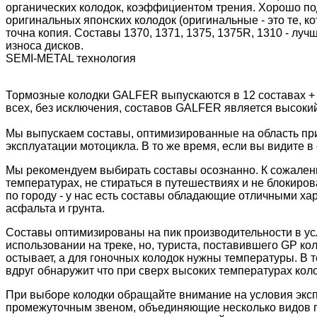
органических колодок, коэффициентом трения. Хорошо подх
оригинальных японских колодок (оригинальные - это те, 
точна копия. Составы 1370, 1371, 1375, 1375R, 1310 - лу
износа дисков.
SEMI-METAL технология
Тормозные колодки GALFER выпускаются в 12 составах +
всех, без исключения, составов GALFER является высоки
Мы выпускаем составы, оптимизированные на область пр
эксплуатации мотоцикла. В то же время, если вы видите в 
Мы рекомендуем выбирать составы осознанно. К сожалени
температурах, не стираться в путешествиях и не блокиров
по городу - у нас есть составы обладающие отличными ха
асфальта и грунта.
Составы оптимизированы на пик производительности в ус
использовании на треке, но, туриста, поставившего GP к
остывает, а для гоночных колодок нужны температуры. В 
вдруг обнаружит что при сверх высоких температурах колод
При выборе колодки обращайте внимание на условия экс
промежуточным звеном, объединяющие несколько видов пр