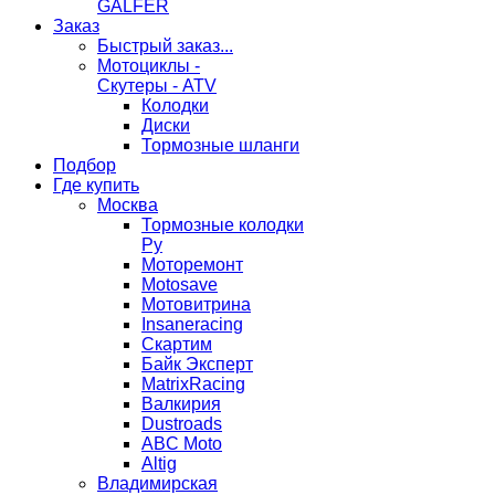
GALFER
Заказ
Быстрый заказ...
Мотоциклы -
Скутеры - ATV
Колодки
Диски
Тормозные шланги
Подбор
Где купить
Москва
Тормозные колодки
Ру
Моторемонт
Motosave
Мотовитрина
Insaneracing
Скартим
Байк Эксперт
MatrixRacing
Валкирия
Dustroads
ABC Moto
Altig
Владимирская