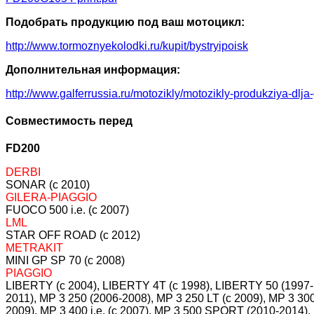
Подобрать продукцию под ваш мотоцикл:
http://www.tormoznyekolodki.ru/kupit/bystryipoisk
Дополнительная информация:
http://www.galferrussia.ru/motozikly/motozikly-produkziya-dlja
Совместимость перед
FD200
DERBI
SONAR (c 2010)
GILERA-PIAGGIO
FUOCO 500 i.e. (c 2007)
LML
STAR OFF ROAD (c 2012)
METRAKIT
MINI GP SP 70 (c 2008)
PIAGGIO
LIBERTY (c 2004), LIBERTY 4T (c 1998), LIBERTY 50 (1997-
2011), MP 3 250 (2006-2008), MP 3 250 LT (c 2009), MP 3 
2009), MP 3 400 i.e. (c 2007), MP 3 500 SPORT (2010-2014)