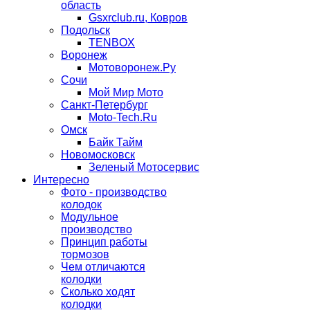
область
Gsxrclub.ru, Ковров
Подольск
TENBOX
Воронеж
Мотоворонеж.Ру
Сочи
Мой Мир Мото
Санкт-Петербург
Moto-Tech.Ru
Омск
Байк Тайм
Новомосковск
Зеленый Мотосервис
Интересно
Фото - производство
колодок
Модульное
производство
Принцип работы
тормозов
Чем отличаются
колодки
Сколько ходят
колодки