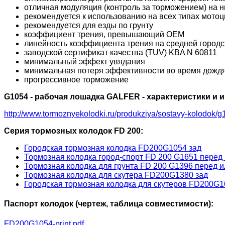
отличная модуляция (контроль за торможением) на н
рекомендуется к использованию на всех типах мотоц
рекомендуется для езды по грунту
коэффициент трения, превышающий OEM
линейность коэффициента трения на средней городск
заводской сертификат качества (TUV) KBA N 60811
минимальный эффект увядания
минимальная потеря эффективности во время дожд
прогрессивное торможение
G1054 - рабочая лошадка GALFER - характеристики и
http://www.tormoznyekolodki.ru/produkziya/sostavy-kolodok/g
Серия тормозных колодок FD 200:
Городская тормозная колодка FD200G1054 зад
Тормозная колодка город-спорт FD 200 G1651 перед 
Тормозная колодка для грунта FD 200 G1396 перед и
Тормозная колодка для скутера FD200G1380 зад
Городская тормозная колодка для скутеров FD200G1
Паспорт колодок (чертеж, таблица совместимости):
FD200G1054-print.pdf