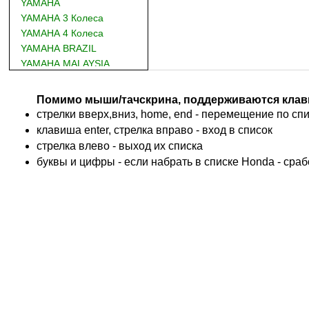
YAMAHA
YAMAHA 3 Колеса
YAMAHA 4 Колеса
YAMAHA BRAZIL
YAMAHA MALAYSIA
DUCATI
BMW
Помимо мыши/тачскрина, поддерживаются клав
KTM
стрелки вверх,вниз, home, end - перемещение по спис
TRIUMPH
клавиша enter, стрелка вправо - вход в список
ACCOSSATO
cтрелка влево - выход их списка
ADIVA
буквы и цифры - если набрать в списке Honda - сра
ADLY
ADLY 4 Колеса
AEON
AEON 4 Колеса
AJP
ALFER
ALPINA
APRILIA
ARCTIC CAT 4 Колеса
ARCTIC CAT Снег