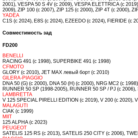
2001), VESPA 50 S 4V (c 2009), VESPA ELETTRICA (c 2019),
2009), ZIP 100 (c 2007), ZIP 125 (c 2000), ZIP 4T (c 2000),
YADEA
C1S (c 2024), E8S (c 2024), EZEEDO (c 2024), FIERIDE (c 2
Совместимость зад
FD200
BENELLI
RACING 491 (c 1998), SUPERBIKE 491 (c 1998)
CFMOTO
GLORY (c 2010), JET MAX левый борт (c 2010)
GILERA-PIAGGIO
DNA 50 (G) (c 2000), DNA 50 (H) (c 2000), NRG MC2 (c 19
RUNNER 50 SP (1998-2005), RUNNER 50 SP / PJ (c 2006),
LAMBRETTA
V 125 SPECIAL PIRELLI EDITION (c 2019), V 200 (c 2020), V 
MALAGUTI
CIAK (c 1999)
MIIT
125 ALPHA (c 2023)
PEUGEOT
SATELIS 125 RS (c 2013), SATELIS 250 CITY (c 2006), TWE