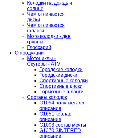
Колодки на дождь и
солнце
Чем отличаются
диски
Чем отличаются
шланги
Мото колодки - две
группы
Глоссарий
О продукции
Мотоциклы -
Скутеры - ATV
Городские колодки
Городские диски
Спортивные колодки
Спортивные диски
Тормозные шланги
Составы колодок
G1054 полу-металл
описание
G1651 кевлар
описание
G1003 состав мечты
G1370 SINTERED
описание