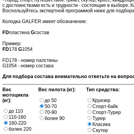
с достоинствами есть и трудности - состоящие в выборе. 
Воспользуйтесь экспертной программой ниже для подбора
Колодка GALFER имеет обозначение:
FD
пластина
G
состав
Пример:
FD
178
G
1054
FD178 - номер палстины
G1054 - номер состава
Для подбора состава внимательно ответьте на вопрос
Вес
Вес пилота (кг):
Тип средства:
мотоцикла
(кг):
до 50
Круизер
50-70
Спорт-байк
до 110
70-90
Спорт-Турер
110-160
более 90
Турер
160-220
Класика
более 220
Скутер