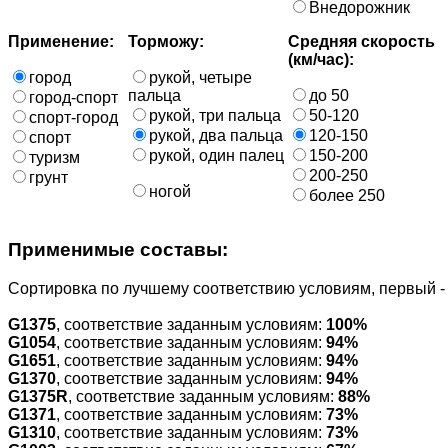
Внедорожник
Применение:
Торможу:
Средняя скорость
(км/час):
город
рукой, четыре
пальца
до 50
город-спорт
рукой, три пальца
50-120
спорт-город
рукой, два пальца
120-150
спорт
рукой, один палец
150-200
туризм
200-250
грунт
ногой
более 250
Применимые составы:
Cортировка по лучшему соответствию условиям, первый 
G1375
, соответствие заданным условиям:
100%
G1054
, соответствие заданным условиям:
94%
G1651
, соответствие заданным условиям:
94%
G1370
, соответствие заданным условиям:
94%
G1375R
, соответствие заданным условиям:
88%
G1371
, соответствие заданным условиям:
73%
G1310
, соответствие заданным условиям:
73%