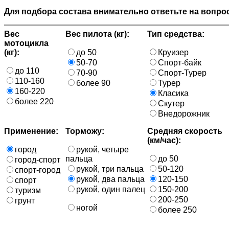
Для подбора состава внимательно ответьте на вопрос
Вес
Вес пилота (кг):
Тип средства:
мотоцикла
(кг):
до 50
Круизер
50-70
Спорт-байк
до 110
70-90
Спорт-Турер
110-160
более 90
Турер
160-220
Класика
более 220
Скутер
Внедорожник
Применение:
Торможу:
Средняя скорость
(км/час):
город
рукой, четыре
пальца
до 50
город-спорт
рукой, три пальца
50-120
спорт-город
рукой, два пальца
120-150
спорт
рукой, один палец
150-200
туризм
200-250
грунт
ногой
более 250