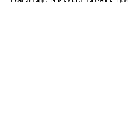
буквы и цифры - если набрать в списке Honda - сра
ADLY
ADLY 4 Колеса
AEON
AEON 4 Колеса
AJP
ALFER
ALPINA
APRILIA
ARCTIC CAT 4 Колеса
ARCTIC CAT Снег
ARMSTRONG
ASPES
ATALA
ATK
BAROSSA 4 Колеса
BATABUS
BENELLI
BETA
BIMOTA
BLANEY 4 Колеса