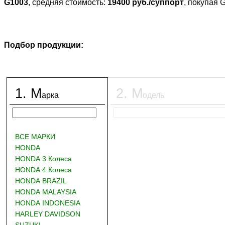
G1003
, средняя стоимость:
19400 руб./суппорт
, покупая 
Подбор продукции:
1
.
М
2
.
М
арка
одель
ВСЕ МАРКИ
HONDA
HONDA 3 Колеса
HONDA 4 Колеса
HONDA BRAZIL
HONDA MALAYSIA
HONDA INDONESIA
HARLEY DAVIDSON