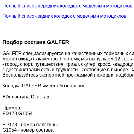
Полный список передних колодок с моделями мотоциклов
Полный список задних колодок с моделями мотоциклов
Подбор состава GALFER
GALFER специализируется на качественных тормозных сис
можно ожидать качество. Поэтому, мы выпускаем 12 сост
- город, спорт, путешествия, триал, скутер, кросс, квадр
с достоинствами есть и трудности - состоящие в выборе. 
Воспользуйтесь экспертной программой ниже для подбора
Колодка GALFER имеет обозначение:
FD
пластина
G
состав
Пример:
FD
178
G
1054
FD178 - номер палстины
G1054 - номер состава