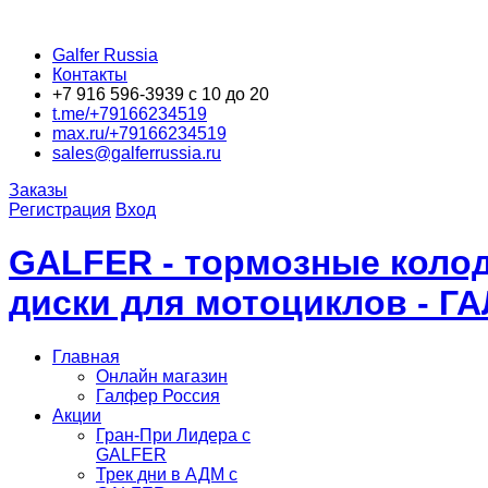
Galfer Russia
Контакты
+7 916 596-3939 с 10 до 20
t.me/+79166234519
max.ru/+79166234519
sales@galferrussia.ru
Заказы
Регистрация
Вход
GALFER - тормозные колод
диски для мотоциклов - Г
Главная
Онлайн магазин
Галфер Россия
Акции
Гран-При Лидера c
GALFER
Трек дни в АДМ с