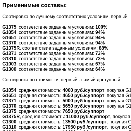
Применимые составы:
Cортировка по лучшему соответствию условиям, первый 
G1375
, соответствие заданным условиям:
100%
G1054
, соответствие заданным условиям:
94%
G1651
, соответствие заданным условиям:
94%
G1370
, соответствие заданным условиям:
94%
G1375R
, соответствие заданным условиям:
88%
G1371
, соответствие заданным условиям:
73%
G1310
, соответствие заданным условиям:
73%
G1003
, соответствие заданным условиям:
67%
G1300
, соответствие заданным условиям:
64%
Cортировка по стоимости, первый - самый доступный:
G1054
, средняя стоимость:
4000 руб./суппорт
, покупая G
G1651
, средняя стоимость:
4650 руб./суппорт
, покупая G
G1371
, средняя стоимость:
5000 руб./суппорт
, покупая G
G1370
, средняя стоимость:
5650 руб./суппорт
, покупая G
G1375
, средняя стоимость:
7650 руб./суппорт
G1375R
, средняя стоимость:
11000 руб./суппорт
, покупа
G1300
, средняя стоимость:
13500 руб./суппорт
, покупая 
G1310
, средняя стоимость:
17950 руб./суппорт
, покупая 