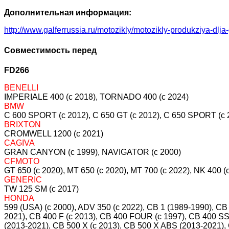
Дополнительная информация:
http://www.galferrussia.ru/motozikly/motozikly-produkziya-dlja
Совместимость перед
FD266
BENELLI
IMPERIALE 400 (c 2018), TORNADO 400 (c 2024)
BMW
C 600 SPORT (c 2012), C 650 GT (c 2012), C 650 SPORT (c
BRIXTON
CROMWELL 1200 (c 2021)
CAGIVA
GRAN CANYON (c 1999), NAVIGATOR (c 2000)
CFMOTO
GT 650 (c 2020), MT 650 (c 2020), MT 700 (c 2022), NK 40
GENERIC
TW 125 SM (c 2017)
HONDA
599 (USA) (c 2000), ADV 350 (c 2022), CB 1 (1989-1990), C
2021), CB 400 F (c 2013), CB 400 FOUR (c 1997), CB 400 SS 
(2013-2021), CB 500 X (c 2013), CB 500 X ABS (2013-202