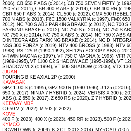
2006), CB 650 F ABS (c 2014), CB 750 SEVEN FIFTY (c 1992
250 R (c 2011), CBR 300 R ABS (c 2014), CBR 400 RR (c 19
CBR 650 F ABS (c 2014), CL 500 (c 2022), CMX 500 REBEL (
700 N ABS (c 2013), F6C 1500 VALKYRIA (c 1997), FMX 650 (
2012), NC 700 S ABS PARKING BRAKE (c 2012), NC 700 S 
PARKING BRAKE (c 2012), NC 750 S (c 2014), NC 750 S A
NC 750 X (c 2014), NC 750 X ABS (c 2014), NC 750 X AB
D INTEGRA ABS PARKING BRAKE (c 2014), NC D INTEGRA
NSS 300 FORZA (c 2019), NTV 400 BROSS (c 1988), NTV 6
1988), RS 125 R (1990-1992), SH 125 i SCOOPY ABS (c 20
V-TWIN MAGNA (c 1997), VF 750 C MAGNA (c 1995), VFR 70
(1989-1995), VT 1100 C2 SHADOW ACE (1995-1996), VT 1
SHADOW VLX (c 1994), VT 600 SHADOW (c 2006), VTX 1300
JJUAN
TOURING BIKE AXIAL 2P (c 2000)
KAWASAKI
GPZ 1100 S (c 1995), GPZ 900 R (1990-1996), J 125 (c 2016
650 (c 2017), NINJA 7 HYBRID (c 2024), VERSIS X 300 (c
ABS (), Z 650 (c 2017), Z 650 RS (c 2020), Z 7 HYBRID (c 202
KEEWAY MBP
C 650 V (c 2022), M 502 (c 2022)
KOVE
400 F (c 2023), 400 X (c 2023), 450 RR (c 2023), 500 F (c 2023
KYMCO
DOWNTOWN (c 2009), K-XCT (2013-2014), MYROAD 700 (c 2