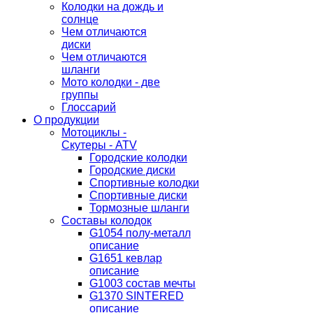
Колодки на дождь и
солнце
Чем отличаются
диски
Чем отличаются
шланги
Мото колодки - две
группы
Глоссарий
О продукции
Мотоциклы -
Скутеры - ATV
Городские колодки
Городские диски
Спортивные колодки
Спортивные диски
Тормозные шланги
Составы колодок
G1054 полу-металл
описание
G1651 кевлар
описание
G1003 состав мечты
G1370 SINTERED
описание