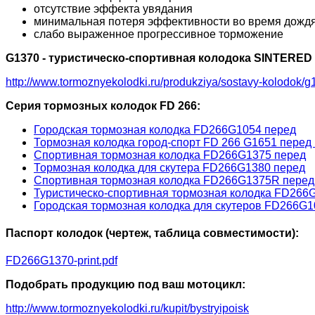
отсутствие эффекта увядания
минимальная потеря эффективности во время дожд
слабо выраженное прогрессивное торможение
G1370 - туристическо-спортивная колодока SINTERED
http://www.tormoznyekolodki.ru/produkziya/sostavy-kolodok/g
Серия тормозных колодок FD 266:
Городская тормозная колодка FD266G1054 перед
Тормозная колодка город-спорт FD 266 G1651 перед 
Спортивная тормозная колодка FD266G1375 перед
Тормозная колодка для скутера FD266G1380 перед
Спортивная тормозная колодка FD266G1375R перед
Туристическо-спортивная тормозная колодка FD266
Городская тормозная колодка для скутеров FD266G1
Паспорт колодок (чертеж, таблица совместимости):
FD266G1370-print.pdf
Подобрать продукцию под ваш мотоцикл:
http://www.tormoznyekolodki.ru/kupit/bystryipoisk