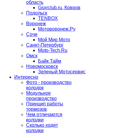
область
Gsxrclub.ru, Ковров
Подольск
TENBOX
Воронеж
Мотоворонеж.Ру
Сочи
Мой Мир Мото
Санкт-Петербург
Moto-Tech.Ru
Омск
Байк Тайм
Новомосковск
Зеленый Мотосервис
Интересно
Фото - производство
колодок
Модульное
производство
Принцип работы
тормозов
Чем отличаются
колодки
Сколько ходят
колодки