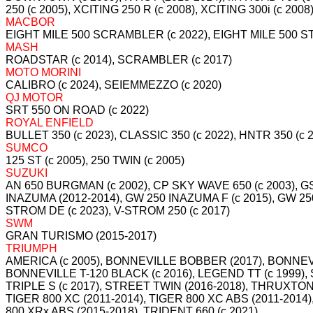
250 (c 2005), XCITING 250 R (c 2008), XCITING 300i (c 2008
MACBOR
EIGHT MILE 500 SCRAMBLER (c 2022), EIGHT MILE 500 ST
MASH
ROADSTAR (c 2014), SCRAMBLER (c 2017)
MOTO MORINI
CALIBRO (c 2024), SEIEMMEZZO (c 2020)
QJ MOTOR
SRT 550 ON ROAD (c 2022)
ROYAL ENFIELD
BULLET 350 (c 2023), CLASSIC 350 (c 2022), HNTR 350 (c 
SUMCO
125 ST (c 2005), 250 TWIN (c 2005)
SUZUKI
AN 650 BURGMAN (c 2002), CP SKY WAVE 650 (c 2003), GSF
INAZUMA (2012-2014), GW 250 INAZUMA F (c 2015), GW 250 
STROM DE (c 2023), V-STROM 250 (c 2017)
SWM
GRAN TURISMO (2015-2017)
TRIUMPH
AMERICA (c 2005), BONNEVILLE BOBBER (2017), BONNEVIL
BONNEVILLE T-120 BLACK (c 2016), LEGEND TT (c 1999)
TRIPLE S (c 2017), STREET TWIN (2016-2018), THRUXTON 
TIGER 800 XC (2011-2014), TIGER 800 XC ABS (2011-2014)
800 XRx ABS (2015-2018), TRIDENT 660 (c 2021)