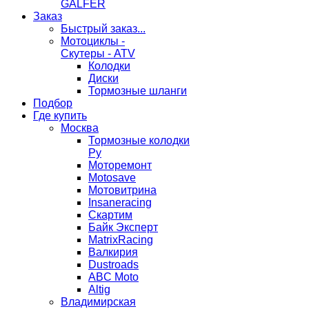
GALFER
Заказ
Быстрый заказ...
Мотоциклы -
Скутеры - ATV
Колодки
Диски
Тормозные шланги
Подбор
Где купить
Москва
Тормозные колодки
Ру
Моторемонт
Motosave
Мотовитрина
Insaneracing
Скартим
Байк Эксперт
MatrixRacing
Валкирия
Dustroads
ABC Moto
Altig
Владимирская