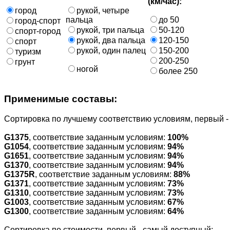
(км/час):
город
рукой, четыре
пальца
до 50
город-спорт
рукой, три пальца
50-120
спорт-город
рукой, два пальца
120-150
спорт
рукой, один палец
150-200
туризм
200-250
грунт
ногой
более 250
Применимые составы:
Cортировка по лучшему соответствию условиям, первый 
G1375
, соответствие заданным условиям:
100%
G1054
, соответствие заданным условиям:
94%
G1651
, соответствие заданным условиям:
94%
G1370
, соответствие заданным условиям:
94%
G1375R
, соответствие заданным условиям:
88%
G1371
, соответствие заданным условиям:
73%
G1310
, соответствие заданным условиям:
73%
G1003
, соответствие заданным условиям:
67%
G1300
, соответствие заданным условиям:
64%
Cортировка по стоимости, первый - самый доступный: