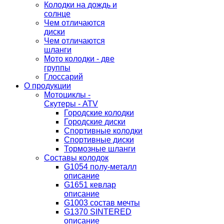
Колодки на дождь и
солнце
Чем отличаются
диски
Чем отличаются
шланги
Мото колодки - две
группы
Глоссарий
О продукции
Мотоциклы -
Скутеры - ATV
Городские колодки
Городские диски
Спортивные колодки
Спортивные диски
Тормозные шланги
Составы колодок
G1054 полу-металл
описание
G1651 кевлар
описание
G1003 состав мечты
G1370 SINTERED
описание