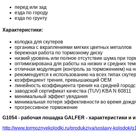
перед или зад
езда по городу
езда по грунту
Характеристики:
колодка для скутеров
органика с вкраплениями мягких цветных металлов
бережная работа по тормозному диску
низкий уровень или полное отсутствие шума при то
оптимизирована для работы на низких и средних те
отличная модуляция (контроль за торможением) на н
рекомендуется к использованию на всех типах скуте
коэффициент трения, превышающий OEM
линейность коэффициента трения на средней городск
заводской сертификат качества (TUV) KBA N 60811
минимальный эффект увядания
минимальная потеря эффективности во время дожд
прогрессивное торможение
G1054 - рабочая лошадка GALFER - характеристики и
http://www.tormoznyekolodki.ru/produkziya/sostavy-kolodok/g