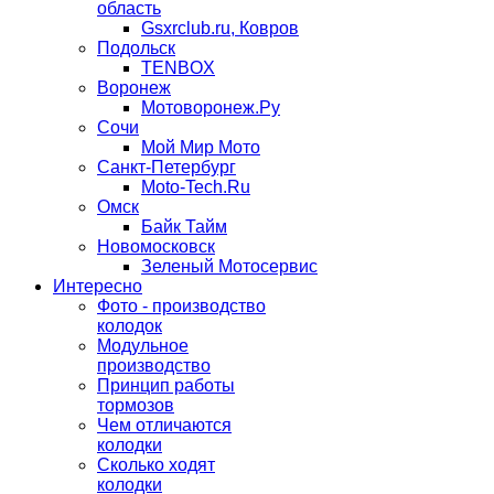
область
Gsxrclub.ru, Ковров
Подольск
TENBOX
Воронеж
Мотоворонеж.Ру
Сочи
Мой Мир Мото
Санкт-Петербург
Moto-Tech.Ru
Омск
Байк Тайм
Новомосковск
Зеленый Мотосервис
Интересно
Фото - производство
колодок
Модульное
производство
Принцип работы
тормозов
Чем отличаются
колодки
Сколько ходят
колодки