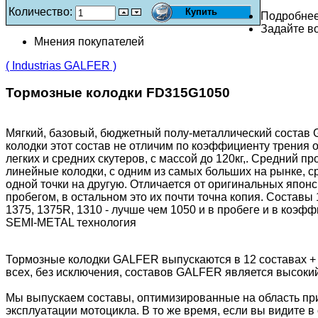
Количество:
Подробне
Задайте во
Мнения покупателей
( Industrias GALFER )
Тормозные колодки FD315G1050
Мягкий, базовый, бюджетный полу-металлический состав G
колодки этот состав не отличим по коэффициенту трения 
легких и средних скутеров, с массой до 120кг,. Средний пр
линейные колодки, с одним из самых больших на рынке, с
одной точки на другую. Отличается от оригинальных японс
пробегом, в остальном это их почти точна копия. Составы
1375, 1375R, 1310 - лучше чем 1050 и в пробеге и в коэф
SEMI-METAL технология
Тормозные колодки GALFER выпускаются в 12 составах +
всех, без исключения, составов GALFER является высоки
Мы выпускаем составы, оптимизированные на область пр
эксплуатации мотоцикла. В то же время, если вы видите в 