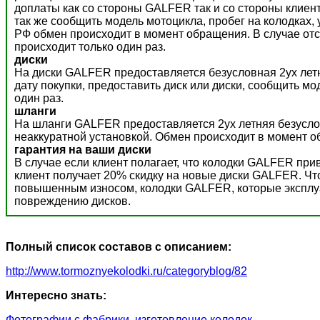
доплаты как со стороны GALFER так и со стороны клиент
так же сообщить модель мотоцикла, пробег на колодках,
РФ обмен происходит в момент обращения. В случае отс
происходит только один раз.
диски
На диски GALFER предоставляется безусловная 2ух летн
дату покупки, предоставить диск или диски, сообщить м
один раз.
шланги
На шланги GALFER предоставляется 2ух летняя безусло
неаккуратной установкой. Обмен происходит в момент о
гарантия на ваши диски
В случае если клиент полагает, что колодки GALFER пр
клиент получает 20% скидку на новые диски GALFER. Ч
повышенным износом, колодки GALFER, которые эксплуат
повреждению дисков.
Полный список составов с описанием:
http://www.tormoznyekolodki.ru/categoryblog/82
Интересно знать:
Фотографии с фабрики, изготовление колодок