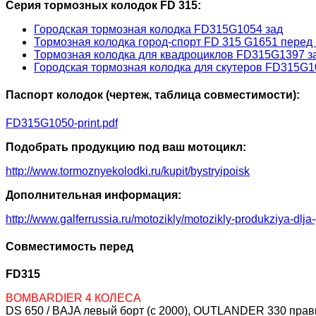
Серия тормозных колодок FD 315:
Городская тормозная колодка FD315G1054 зад
Тормозная колодка город-спорт FD 315 G1651 перед 
Тормозная колодка для квадроциклов FD315G1397 з
Городская тормозная колодка для скутеров FD315G1
Паспорт колодок (чертеж, таблица совместимости):
FD315G1050-print.pdf
Подобрать продукцию под ваш мотоцикл:
http://www.tormoznyekolodki.ru/kupit/bystryipoisk
Дополнительная информация:
http://www.galferrussia.ru/motozikly/motozikly-produkziya-dlja
Совместимость перед
FD315
BOMBARDIER 4 КОЛЕСА
DS 650 / BAJA левый борт (c 2000), OUTLANDER 330 пра