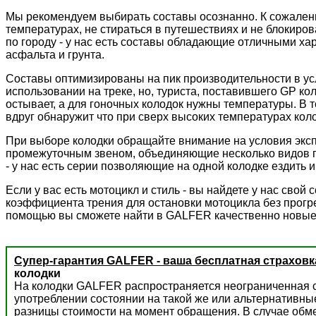
Мы рекомендуем выбирать составы осознанно. К сожалени
температурах, не стираться в путешествиях и не блокиров
по городу - у нас есть составы обладающие отличными ха
асфальта и грунта.
Составы оптимизированы на пик производительности в ус
использовании на треке, но, туриста, поставившего GP к
остывает, а для гоночных колодок нужны температуры. В 
вдруг обнаружит что при сверх высоких температурах колод
При выборе колодки обращайте внимание на условия экс
промежуточным звеном, объединяющие несколько видов пр
- у нас есть серии позволяющие на одной колодке ездить и 
Если у вас есть мотоцикл и стиль - вы найдете у нас сво
коэффициента трения для остановки мотоцикла без прогре
помощью вы сможете найти в GALFER качественно новые
Супер-гарантия GALFER - ваша бесплатная страховк
колодки
На колодки GALFER распространяется неограниченная с
употреблении состоянии на такой же или альтернативны
разницы стоимости на момент обращения. В случае обм