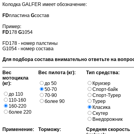
Колодка GALFER имеет обозначение:
FD
пластина
G
состав
Пример:
FD
178
G
1054
FD178 - номер палстины
G1054 - номер состава
Для подбора состава внимательно ответьте на вопрос
Вес
Вес пилота (кг):
Тип средства:
мотоцикла
(кг):
до 50
Круизер
50-70
Спорт-байк
до 110
70-90
Спорт-Турер
110-160
более 90
Турер
160-220
Класика
более 220
Скутер
Внедорожник
Применение:
Торможу:
Средняя скорость