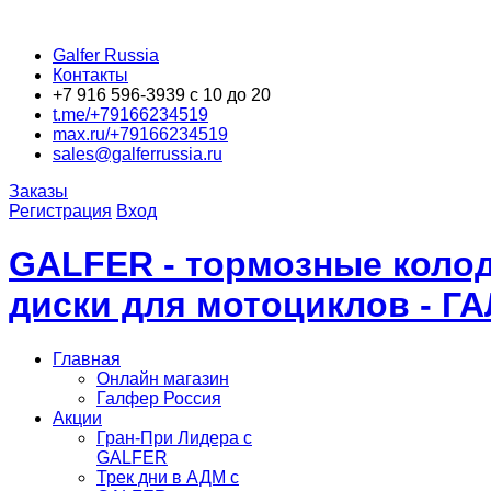
Galfer Russia
Контакты
+7 916 596-3939 с 10 до 20
t.me/+79166234519
max.ru/+79166234519
sales@galferrussia.ru
Заказы
Регистрация
Вход
GALFER - тормозные колод
диски для мотоциклов - Г
Главная
Онлайн магазин
Галфер Россия
Акции
Гран-При Лидера c
GALFER
Трек дни в АДМ с