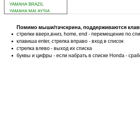
YAMAHA BRAZIL
YAMAHA MALAYSIA
DUCATI
BMW
Помимо мыши/тачскрина, поддерживаются клав
KTM
стрелки вверх,вниз, home, end - перемещение по спис
TRIUMPH
клавиша enter, стрелка вправо - вход в список
ACCOSSATO
cтрелка влево - выход их списка
ADIVA
буквы и цифры - если набрать в списке Honda - сра
ADLY
ADLY 4 Колеса
AEON
AEON 4 Колеса
AJP
ALFER
ALPINA
APRILIA
ARCTIC CAT 4 Колеса
ARCTIC CAT Снег
ARMSTRONG
ASPES