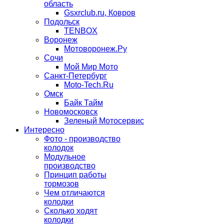
область
Gsxrclub.ru, Ковров
Подольск
TENBOX
Воронеж
Мотоворонеж.Ру
Сочи
Мой Мир Мото
Санкт-Петербург
Moto-Tech.Ru
Омск
Байк Тайм
Новомосковск
Зеленый Мотосервис
Интересно
Фото - производство
колодок
Модульное
производство
Принцип работы
тормозов
Чем отличаются
колодки
Сколько ходят
колодки