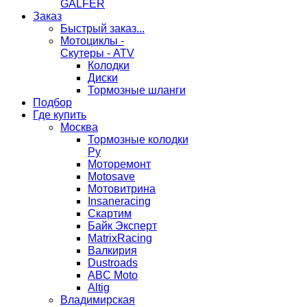
GALFER
Заказ
Быстрый заказ...
Мотоциклы -
Скутеры - ATV
Колодки
Диски
Тормозные шланги
Подбор
Где купить
Москва
Тормозные колодки
Ру
Моторемонт
Motosave
Мотовитрина
Insaneracing
Скартим
Байк Эксперт
MatrixRacing
Валкирия
Dustroads
ABC Moto
Altig
Владимирская