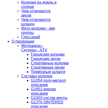
Колодки на дождь и
солнце
Чем отличаются
диски
Чем отличаются
шланги
Мото колодки - две
группы
Глоссарий
О продукции
Мотоциклы -
Скутеры - ATV
Городские колодки
Городские диски
Спортивные колодки
Спортивные диски
Тормозные шланги
Составы колодок
G1054 полу-металл
описание
G1651 кевлар
описание
G1003 состав мечты
G1370 SINTERED
описание