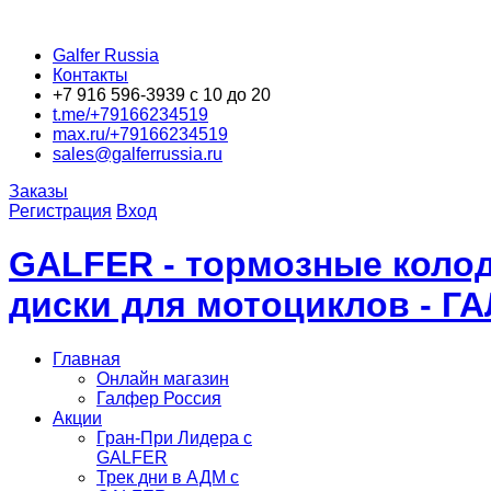
Galfer Russia
Контакты
+7 916 596-3939 с 10 до 20
t.me/+79166234519
max.ru/+79166234519
sales@galferrussia.ru
Заказы
Регистрация
Вход
GALFER - тормозные колод
диски для мотоциклов - Г
Главная
Онлайн магазин
Галфер Россия
Акции
Гран-При Лидера c
GALFER
Трек дни в АДМ с