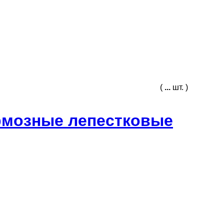
(
...
шт. )
рмозные лепестковые