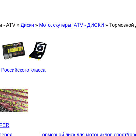
ы - ATV
»
Диски
»
Мото, скутеры, ATV - ДИСКИ
»
Тормозной 
 Российского класса
LFER
перед
Тормозной диск для мотоциклов спорт/го