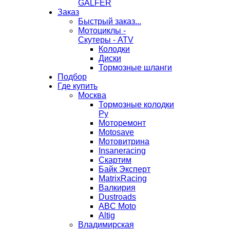
GALFER
Заказ
Быстрый заказ...
Мотоциклы -
Скутеры - ATV
Колодки
Диски
Тормозные шланги
Подбор
Где купить
Москва
Тормозные колодки
Ру
Моторемонт
Motosave
Мотовитрина
Insaneracing
Скартим
Байк Эксперт
MatrixRacing
Валкирия
Dustroads
ABC Moto
Altig
Владимирская