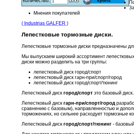
Количество:
П
За
Мнения покупателей
( Industrias GALFER )
Лепестковые тормозные диски.
Лепестковые тормозные диски предназначены д
Мы выпускаем широкий ассортимент лепестковых
диски можно разделить на три группы:
лепестковый диск город/спорт
лепестковый диск гарн-при/спорт/город
лепестковый диск город/спорт/тюнинг
Лепестковый диск
город/спорт
это базовый диск.
Лепестковый диск
гарн-при/спорт/город
разрабо
сравнению с базовым), направленностью и допо
торможениях, но сильнее расходует тормозные ко
Лепестковый диск
город/спорт/тюнинг
- базовый