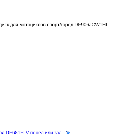
диск для мотоциклов спорт/город DF906JCW1HI
род DF681FLV перед или зад