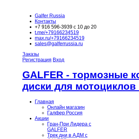
Galfer Russia
Контакты
+7 916 596-3939 с 10 до 20
t.me/+79166234519
max.ru/+79166234519
sales@galferrussia.ru
Заказы
Регистрация
Вход
GALFER - тормозные к
диски для мотоциклов
Главная
Онлайн магазин
Галфер Россия
Акции
Гран-При Лидера c
GALFER
Трек дни в АДМ с