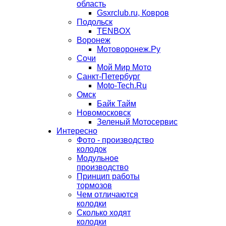
область
Gsxrclub.ru, Ковров
Подольск
TENBOX
Воронеж
Мотоворонеж.Ру
Сочи
Мой Мир Мото
Санкт-Петербург
Moto-Tech.Ru
Омск
Байк Тайм
Новомосковск
Зеленый Мотосервис
Интересно
Фото - производство
колодок
Модульное
производство
Принцип работы
тормозов
Чем отличаются
колодки
Сколько ходят
колодки