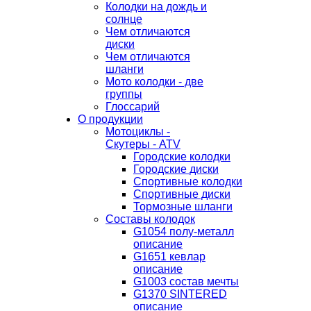
Колодки на дождь и
солнце
Чем отличаются
диски
Чем отличаются
шланги
Мото колодки - две
группы
Глоссарий
О продукции
Мотоциклы -
Скутеры - ATV
Городские колодки
Городские диски
Спортивные колодки
Спортивные диски
Тормозные шланги
Составы колодок
G1054 полу-металл
описание
G1651 кевлар
описание
G1003 состав мечты
G1370 SINTERED
описание