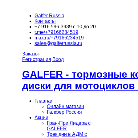
Galfer Russia
Контакты
+7 916 596-3939 с 10 до 20
t.me/+79166234519
max.ru/+79166234519
sales@galferrussia.ru
Заказы
Регистрация
Вход
GALFER - тормозные к
диски для мотоциклов
Главная
Онлайн магазин
Галфер Россия
Акции
Гран-При Лидера c
GALFER
Трек дни в АДМ с