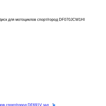
диск для мотоциклов спорт/город DF070JCW1HI
лов спорт/город DF691V зад