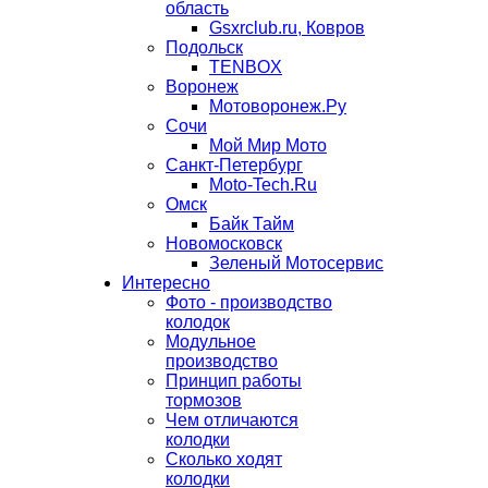
область
Gsxrclub.ru, Ковров
Подольск
TENBOX
Воронеж
Мотоворонеж.Ру
Сочи
Мой Мир Мото
Санкт-Петербург
Moto-Tech.Ru
Омск
Байк Тайм
Новомосковск
Зеленый Мотосервис
Интересно
Фото - производство
колодок
Модульное
производство
Принцип работы
тормозов
Чем отличаются
колодки
Сколько ходят
колодки