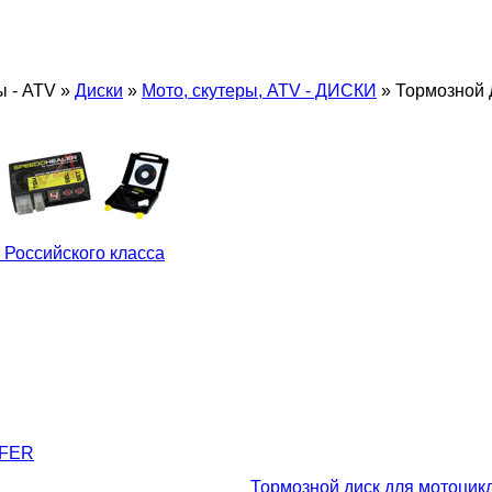
ы - ATV
»
Диски
»
Мото, скутеры, ATV - ДИСКИ
»
Тормозной 
 Российского класса
LFER
д
Тормозной диск для мотоцик