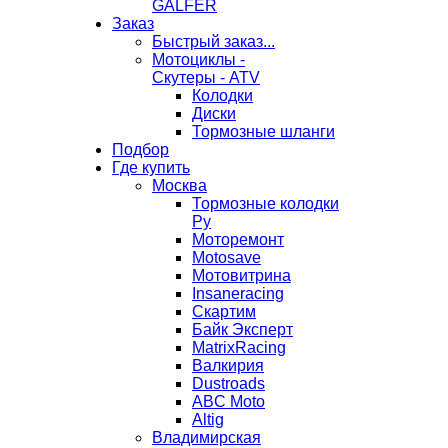
GALFER
Заказ
Быстрый заказ...
Мотоциклы -
Скутеры - ATV
Колодки
Диски
Тормозные шланги
Подбор
Где купить
Москва
Тормозные колодки
Ру
Моторемонт
Motosave
Мотовитрина
Insaneracing
Скартим
Байк Эксперт
MatrixRacing
Валкирия
Dustroads
ABC Moto
Altig
Владимирская