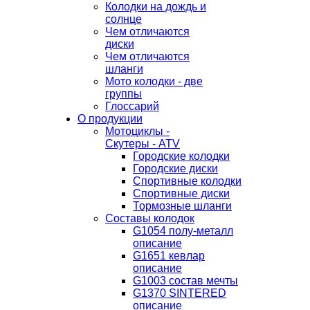
Колодки на дождь и
солнце
Чем отличаются
диски
Чем отличаются
шланги
Мото колодки - две
группы
Глоссарий
О продукции
Мотоциклы -
Скутеры - ATV
Городские колодки
Городские диски
Спортивные колодки
Спортивные диски
Тормозные шланги
Составы колодок
G1054 полу-металл
описание
G1651 кевлар
описание
G1003 состав мечты
G1370 SINTERED
описание