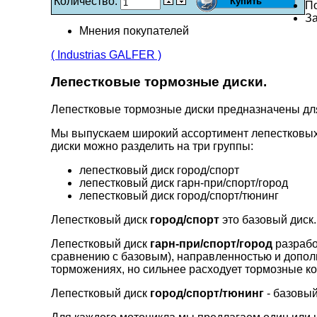
Количество:
П
За
Мнения покупателей
( Industrias GALFER )
Лепестковые тормозные диски.
Лепестковые тормозные диски предназначены д
Мы выпускаем широкий ассортимент лепестковых
диски можно разделить на три группы:
лепестковый диск город/спорт
лепестковый диск гарн-при/спорт/город
лепестковый диск город/спорт/тюнинг
Лепестковый диск
город/спорт
это базовый диск.
Лепестковый диск
гарн-при/спорт/город
разрабо
сравнению с базовым), направленностью и допо
торможениях, но сильнее расходует тормозные ко
Лепестковый диск
город/спорт/тюнинг
- базовый