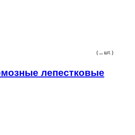
(
...
шт. )
рмозные лепестковые