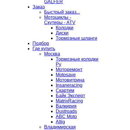
GALFER
Заказ
Быстрый заказ...
Мотоциклы -
Скутеры - ATV
Колодки
Диски
Тормозные шланги
Подбор
Где купить
Москва
Тормозные колодки
Ру
Моторемонт
Motosave
Мотовитрина
Insaneracing
Скартим
Байк Эксперт
MatrixRacing
Валкирия
Dustroads
ABC Moto
Altig
Владимирская