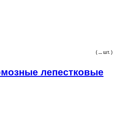
(
...
шт. )
рмозные лепестковые