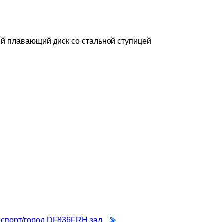
й плавающий диск со стальной ступицей
 спорт/город DF836FRH зад