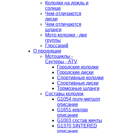
Колодки на дождь и
солнце
Чем отличаются
диски
Чем отличаются
шланги
Мото колодки - две
группы
Глоссарий
О продукции
Мотоциклы -
Скутеры - ATV
Городские колодки
Городские диски
Спортивные колодки
Спортивные диски
Тормозные шланги
Составы колодок
G1054 полу-металл
описание
G1651 кевлар
описание
G1003 состав мечты
G1370 SINTERED
описание