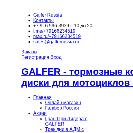
Galfer Russia
Контакты
+7 916 596-3939 с 10 до 20
t.me/+79166234519
max.ru/+79166234519
sales@galferrussia.ru
Заказы
Регистрация
Вход
GALFER - тормозные к
диски для мотоциклов
Главная
Онлайн магазин
Галфер Россия
Акции
Гран-При Лидера c
GALFER
Трек дни в АДМ с