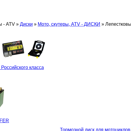
ы - ATV
»
Диски
»
Мото, скутеры, ATV - ДИСКИ
»
Лепестковы
 Российского класса
LFER
д
Тормозной диск для мотоциклов