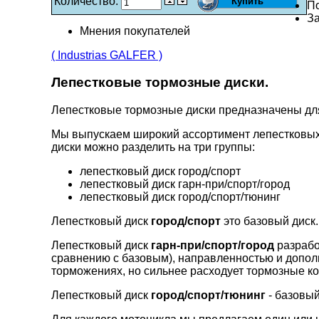
Количество:
П
За
Мнения покупателей
( Industrias GALFER )
Лепестковые тормозные диски.
Лепестковые тормозные диски предназначены д
Мы выпускаем широкий ассортимент лепестковых
диски можно разделить на три группы:
лепестковый диск город/спорт
лепестковый диск гарн-при/спорт/город
лепестковый диск город/спорт/тюнинг
Лепестковый диск
город/спорт
это базовый диск.
Лепестковый диск
гарн-при/спорт/город
разрабо
сравнению с базовым), направленностью и допо
торможениях, но сильнее расходует тормозные ко
Лепестковый диск
город/спорт/тюнинг
- базовый