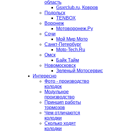
область
Gsxrclub.ru, Ковров
Подольск
TENBOX
Воронеж
Мотоворонеж.Ру
Сочи
Мой Мир Мото
Санкт-Петербург
Moto-Tech.Ru
Омск
Байк Тайм
Новомосковск
Зеленый Мотосервис
Интересно
Фото - производство
колодок
Модульное
производство
Принцип работы
тормозов
Чем отличаются
колодки
Сколько ходят
колодки