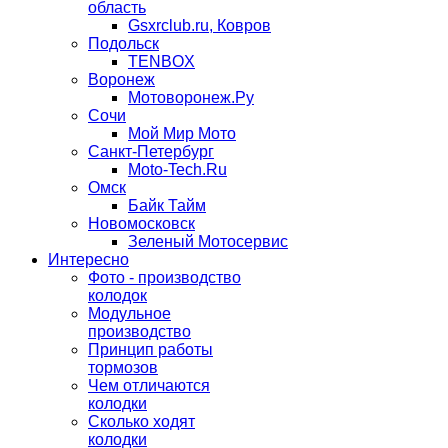
область
Gsxrclub.ru, Ковров
Подольск
TENBOX
Воронеж
Мотоворонеж.Ру
Сочи
Мой Мир Мото
Санкт-Петербург
Moto-Tech.Ru
Омск
Байк Тайм
Новомосковск
Зеленый Мотосервис
Интересно
Фото - производство
колодок
Модульное
производство
Принцип работы
тормозов
Чем отличаются
колодки
Сколько ходят
колодки