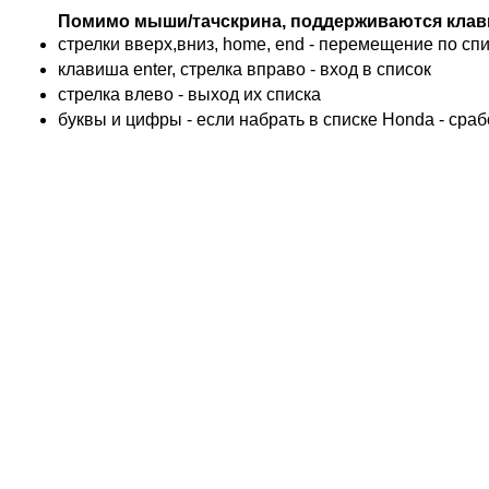
BMW
Помимо мыши/тачскрина, поддерживаются клав
KTM
стрелки вверх,вниз, home, end - перемещение по спис
TRIUMPH
клавиша enter, стрелка вправо - вход в список
ACCOSSATO
cтрелка влево - выход их списка
ADIVA
буквы и цифры - если набрать в списке Honda - сра
ADLY
ADLY 4 Колеса
AEON
AEON 4 Колеса
AJP
ALFER
ALPINA
APRILIA
ARCTIC CAT 4 Колеса
ARCTIC CAT Снег
ARMSTRONG
ASPES
ATALA
ATK
BAROSSA 4 Колеса