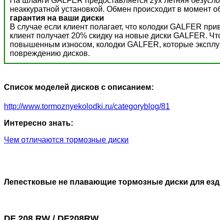
На шланги GALFER предоставляется 2ух летняя безусло
неаккуратной установкой. Обмен происходит в момент о
гарантия на ваши диски
В случае если клиент полагает, что колодки GALFER пр
клиент получает 20% скидку на новые диски GALFER. Ч
повышенным износом, колодки GALFER, которые эксплуат
повреждению дисков.
Список моделей дисков с описанием:
http://www.tormoznyekolodki.ru/categoryblog/81
Интересно знать:
Чем отличаются тормозные диски
Лепестковые не плавающие тормозные диски для езд
DF 208 RW / DF208RW