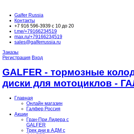
Galfer Russia
Контакты
+7 916 596-3939 с 10 до 20
t.me/+79166234519
max.ru/+79166234519
sales@galferrussia.ru
Заказы
Регистрация
Вход
GALFER - тормозные колод
диски для мотоциклов - Г
Главная
Онлайн магазин
Галфер Россия
Акции
Гран-При Лидера c
GALFER
Трек дни в АДМ с