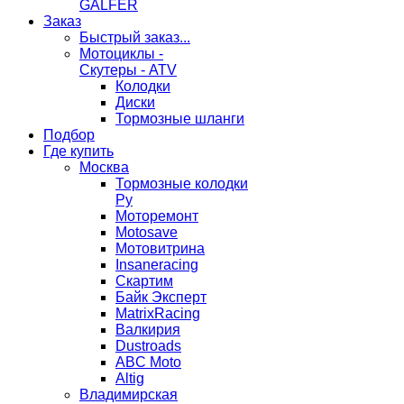
GALFER
Заказ
Быстрый заказ...
Мотоциклы -
Скутеры - ATV
Колодки
Диски
Тормозные шланги
Подбор
Где купить
Москва
Тормозные колодки
Ру
Моторемонт
Motosave
Мотовитрина
Insaneracing
Скартим
Байк Эксперт
MatrixRacing
Валкирия
Dustroads
ABC Moto
Altig
Владимирская