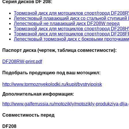
Серия дисков DF 208:
Тормозной диск для мотоциклов спорт/город DF208
Лепестковый плавающий диск со стальной ступице
Лепестковый не плавающий диск DF208W перед
Тормозной диск для мотоциклов спорт/город DF208
Тормозной диск для мотоциклов спорт/город DF208
Лепестковый тормозной диск с боковыми проточка
Паспорт диска (чертеж, таблица совместимости):
DF208RW-print.pdf
Подобрать продукцию под ваш мотоцикл:
http://www.tormoznyekolodki.ru/kupit/bystryipoisk
Дополнительная информация:
http://www.galferrussia.ru/motozikly/motozikly-produkziya-dlja
Совместимость перед
DF208