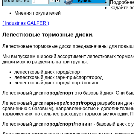
Количество:
Подробне
Задайте во
Мнения покупателей
( Industrias GALFER )
Лепестковые тормозные диски.
Лепестковые тормозные диски предназначены для повыш
Мы выпускаем широкий ассортимент лепестковых тормозн
диски можно разделить на три группы:
лепестковый диск город/спорт
лепестковый диск гарн-при/спорт/город
лепестковый диск город/спорт/тюнинг
Лепестковый диск
город/спорт
это базовый диск. Они бы
Лепестковый диск
гарн-при/спорт/город
разработан для 
сравнению с базовым), направленностью и дополнительн
торможениях, но сильнее расходует тормозные колодки. П
Лепестковый диск
город/спорт/тюнинг
- базовый диск с 