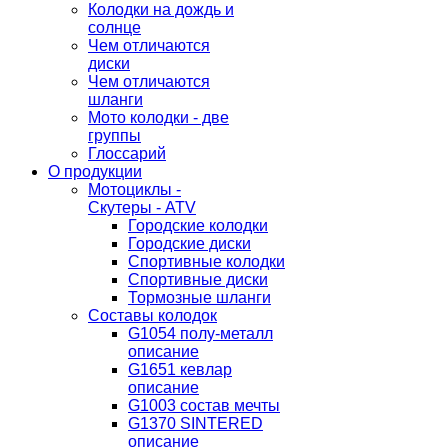
Колодки на дождь и
солнце
Чем отличаются
диски
Чем отличаются
шланги
Мото колодки - две
группы
Глоссарий
О продукции
Мотоциклы -
Скутеры - ATV
Городские колодки
Городские диски
Спортивные колодки
Спортивные диски
Тормозные шланги
Составы колодок
G1054 полу-металл
описание
G1651 кевлар
описание
G1003 состав мечты
G1370 SINTERED
описание