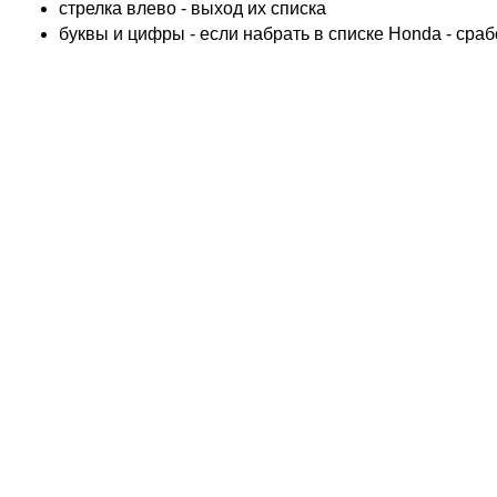
cтрелка влево - выход их списка
ADIVA
буквы и цифры - если набрать в списке Honda - сра
ADLY
ADLY 4 Колеса
AEON
AEON 4 Колеса
AJP
ALFER
ALPINA
APRILIA
ARCTIC CAT 4 Колеса
ARCTIC CAT Снег
ARMSTRONG
ASPES
ATALA
ATK
BAROSSA 4 Колеса
BATABUS
BENELLI
BETA
BIMOTA