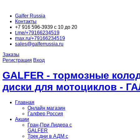
Galfer Russia
Контакты
+7 916 596-3939 с 10 до 20
t.me/+79166234519
max.ru/+79166234519
sales@galferrussia.ru
Заказы
Регистрация
Вход
GALFER - тормозные колод
диски для мотоциклов - Г
Главная
Онлайн магазин
Галфер Россия
Акции
Гран-При Лидера c
GALFER
Трек дни в АДМ с