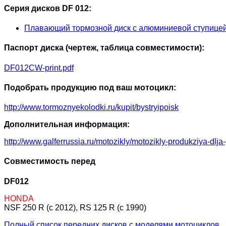
Серия дисков DF 012:
Плавающий тормозной диск с алюминиевой ступиц
Паспорт диска (чертеж, таблица совместимости):
DF012CW-print.pdf
Подобрать продукцию под ваш мотоцикл:
http://www.tormoznyekolodki.ru/kupit/bystryipoisk
Дополнительная информация:
http://www.galferrussia.ru/motozikly/motozikly-produkziya-dlja
Совместимость перед
DF012
HONDA
NSF 250 R (c 2012), RS 125 R (c 1990)
Полный список передних дисков с моделями мотоциклов