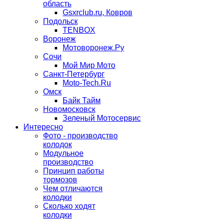
область
Gsxrclub.ru, Ковров
Подольск
TENBOX
Воронеж
Мотоворонеж.Ру
Сочи
Мой Мир Мото
Санкт-Петербург
Moto-Tech.Ru
Омск
Байк Тайм
Новомосковск
Зеленый Мотосервис
Интересно
Фото - производство
колодок
Модульное
производство
Принцип работы
тормозов
Чем отличаются
колодки
Сколько ходят
колодки