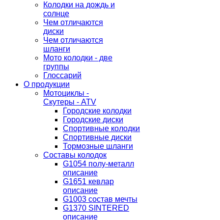
Колодки на дождь и
солнце
Чем отличаются
диски
Чем отличаются
шланги
Мото колодки - две
группы
Глоссарий
О продукции
Мотоциклы -
Скутеры - ATV
Городские колодки
Городские диски
Спортивные колодки
Спортивные диски
Тормозные шланги
Составы колодок
G1054 полу-металл
описание
G1651 кевлар
описание
G1003 состав мечты
G1370 SINTERED
описание