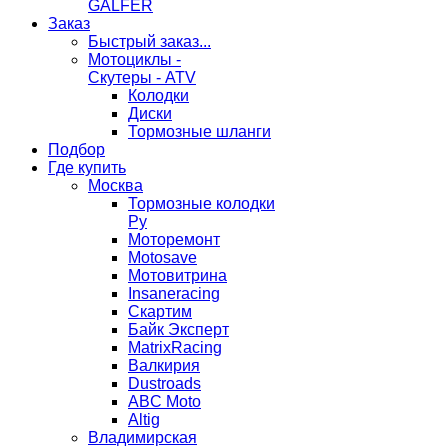
GALFER
Заказ
Быстрый заказ...
Мотоциклы -
Скутеры - ATV
Колодки
Диски
Тормозные шланги
Подбор
Где купить
Москва
Тормозные колодки
Ру
Моторемонт
Motosave
Мотовитрина
Insaneracing
Скартим
Байк Эксперт
MatrixRacing
Валкирия
Dustroads
ABC Moto
Altig
Владимирская