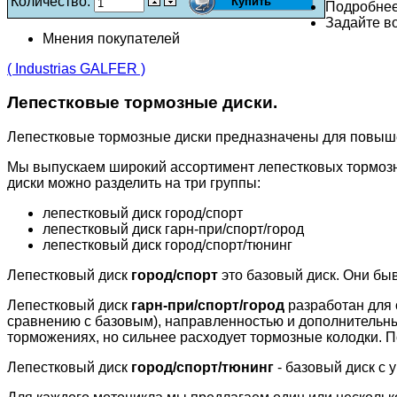
Количество:
Подробне
Задайте во
Мнения покупателей
( Industrias GALFER )
Лепестковые тормозные диски.
Лепестковые тормозные диски предназначены для повыш
Мы выпускаем широкий ассортимент лепестковых тормозн
диски можно разделить на три группы:
лепестковый диск город/спорт
лепестковый диск гарн-при/спорт/город
лепестковый диск город/спорт/тюнинг
Лепестковый диск
город/спорт
это базовый диск. Они бы
Лепестковый диск
гарн-при/спорт/город
разработан для 
сравнению с базовым), направленностью и дополнительн
торможениях, но сильнее расходует тормозные колодки. П
Лепестковый диск
город/спорт/тюнинг
- базовый диск с 