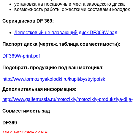
установка на посадочные места заводского диска
возможность работы с жесткими составами колодок
Серия дисков DF 369:
Лепестковый не плавающий диск DF369W зад
Паспорт диска (чертеж, таблица совместимости):
DF369W-print.pdf
Подобрать продукцию под ваш мотоцикл:
http://www.tormoznyekolodki.ru/kupit/bystryipoisk
Дополнительная информация:
http://www.galferrussia.ru/motozikly/motozikly-produkziya-dlja
Совместимость зад
DF369
MBK MOTOBEKANE