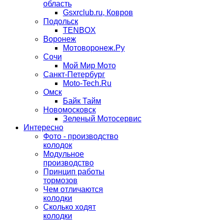
область
Gsxrclub.ru, Ковров
Подольск
TENBOX
Воронеж
Мотоворонеж.Ру
Сочи
Мой Мир Мото
Санкт-Петербург
Moto-Tech.Ru
Омск
Байк Тайм
Новомосковск
Зеленый Мотосервис
Интересно
Фото - производство
колодок
Модульное
производство
Принцип работы
тормозов
Чем отличаются
колодки
Сколько ходят
колодки