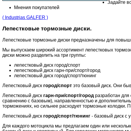
Задайте во
Мнения покупателей
( Industrias GALFER )
Лепестковые тормозные диски.
Лепестковые тормозные диски предназначены для повыш
Мы выпускаем широкий ассортимент лепестковых тормозн
диски можно разделить на три группы:
лепестковый диск город/спорт
лепестковый диск гарн-при/спорт/город
лепестковый диск город/спорт/тюнинг
Лепестковый диск
город/спорт
это базовый диск. Они бы
Лепестковый диск
гарн-при/спорт/город
разработан для 
сравнению с базовым), направленностью и дополнительн
торможениях, но сильнее расходует тормозные колодки. П
Лепестковый диск
город/спорт/тюнинг
- базовый диск с 
Для каждого мотоцикла мы предлагаем один или несколько