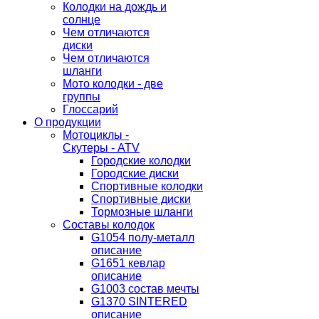
Колодки на дождь и
солнце
Чем отличаются
диски
Чем отличаются
шланги
Мото колодки - две
группы
Глоссарий
О продукции
Мотоциклы -
Скутеры - ATV
Городские колодки
Городские диски
Спортивные колодки
Спортивные диски
Тормозные шланги
Составы колодок
G1054 полу-металл
описание
G1651 кевлар
описание
G1003 состав мечты
G1370 SINTERED
описание