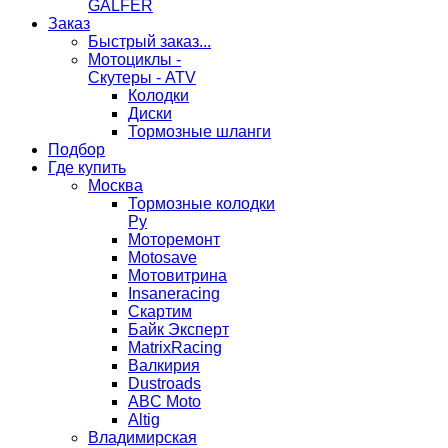
GALFER
Заказ
Быстрый заказ...
Мотоциклы -
Скутеры - ATV
Колодки
Диски
Тормозные шланги
Подбор
Где купить
Москва
Тормозные колодки
Ру
Моторемонт
Motosave
Мотовитрина
Insaneracing
Скартим
Байк Эксперт
MatrixRacing
Валкирия
Dustroads
ABC Moto
Altig
Владимирская