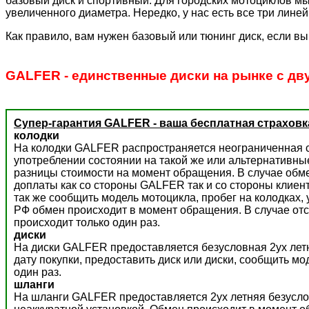
базовый диск и спортивный. Для городских мотоциклов мы
увеличенного диаметра. Нередко, у нас есть все три лине
Как правило, вам нужен базовый или тюнинг диск, если вы
GALFER - единственные диски на рынке с дв
Супер-гарантия GALFER - ваша бесплатная страховк
колодки
На колодки GALFER распространяется неограниченная с
употреблении состоянии на такой же или альтернативны
разницы стоимости на момент обращения. В случае обм
доплаты как со стороны GALFER так и со стороны клиент
так же сообщить модель мотоцикла, пробег на колодках,
РФ обмен происходит в момент обращения. В случае отс
происходит только один раз.
диски
На диски GALFER предоставляется безусловная 2ух летн
дату покупки, предоставить диск или диски, сообщить м
один раз.
шланги
На шланги GALFER предоставляется 2ух летняя безусло