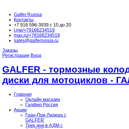
Galfer Russia
Контакты
+7 916 596-3939 с 10 до 20
t.me/+79166234519
max.ru/+79166234519
sales@galferrussia.ru
Заказы
Регистрация
Вход
GALFER - тормозные колод
диски для мотоциклов - Г
Главная
Онлайн магазин
Галфер Россия
Акции
Гран-При Лидера c
GALFER
Трек дни в АДМ с