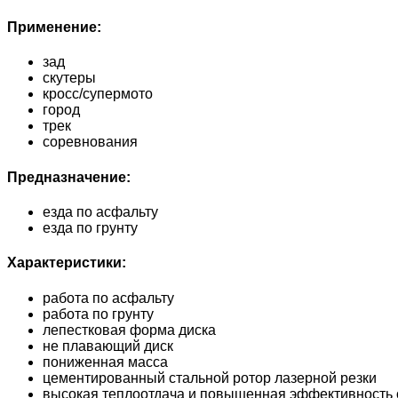
Применение:
зад
скутеры
кросс/супермото
город
трек
соревнования
Предназначение:
езда по асфальту
езда по грунту
Характеристики:
работа по асфальту
работа по грунту
лепестковая форма диска
не плавающий диск
пониженная масса
цементированный стальной ротор лазерной резки
высокая теплоотдача и повышенная эффективность 