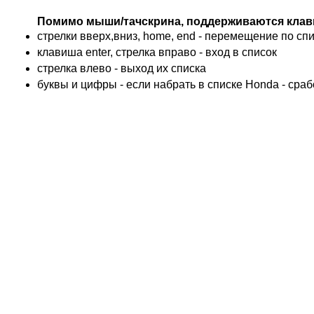
BMW
Помимо мыши/тачскрина, поддерживаются клав
KTM
стрелки вверх,вниз, home, end - перемещение по спис
TRIUMPH
клавиша enter, стрелка вправо - вход в список
ACCOSSATO
cтрелка влево - выход их списка
ADIVA
буквы и цифры - если набрать в списке Honda - сра
ADLY
ADLY 4 Колеса
AEON
AEON 4 Колеса
AJP
ALFER
ALPINA
APRILIA
ARCTIC CAT 4 Колеса
ARCTIC CAT Снег
ARMSTRONG
ASPES
ATALA
ATK
BAROSSA 4 Колеса