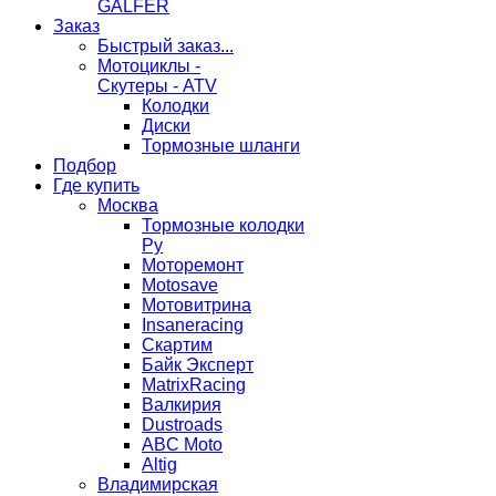
GALFER
Заказ
Быстрый заказ...
Мотоциклы -
Скутеры - ATV
Колодки
Диски
Тормозные шланги
Подбор
Где купить
Москва
Тормозные колодки
Ру
Моторемонт
Motosave
Мотовитрина
Insaneracing
Скартим
Байк Эксперт
MatrixRacing
Валкирия
Dustroads
ABC Moto
Altig
Владимирская