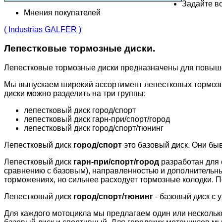
Задайте во
Мнения покупателей
( Industrias GALFER )
Лепестковые тормозные диски.
Лепестковые тормозные диски предназначены для повыш
Мы выпускаем широкий ассортимент лепестковых тормозн
диски можно разделить на три группы:
лепестковый диск город/спорт
лепестковый диск гарн-при/спорт/город
лепестковый диск город/спорт/тюнинг
Лепестковый диск
город/спорт
это базовый диск. Они бы
Лепестковый диск
гарн-при/спорт/город
разработан для 
сравнению с базовым), направленностью и дополнительн
торможениях, но сильнее расходует тормозные колодки. П
Лепестковый диск
город/спорт/тюнинг
- базовый диск с 
Для каждого мотоцикла мы предлагаем один или несколько