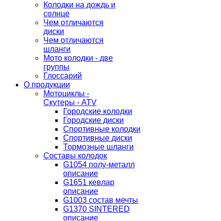
Колодки на дождь и
солнце
Чем отличаются
диски
Чем отличаются
шланги
Мото колодки - две
группы
Глоссарий
О продукции
Мотоциклы -
Скутеры - ATV
Городские колодки
Городские диски
Спортивные колодки
Спортивные диски
Тормозные шланги
Составы колодок
G1054 полу-металл
описание
G1651 кевлар
описание
G1003 состав мечты
G1370 SINTERED
описание