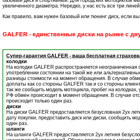
базовый диск и спортивный. Для городских мотоциклов мы
увеличенного диаметра. Нередко, у нас есть все три лине
Как правило, вам нужен базовый или тюнинг диск, если вы
GALFER - единственные диски на рынке с дв
Супер-гарантия GALFER - ваша бесплатная страховк
колодки
На колодки GALFER распространяется неограниченная с
употреблении состоянии на такой же или альтернативны
разницы стоимости на момент обращения. В случае обм
доплаты как со стороны GALFER так и со стороны клиент
так же сообщить модель мотоцикла, пробег на колодках,
РФ обмен происходит в момент обращения. В случае отс
происходит только один раз.
диски
На диски GALFER предоставляется безусловная 2ух летн
дату покупки, предоставить диск или диски, сообщить м
один раз.
шланги
На шланги GALFER предоставляется 2ух летняя безусло