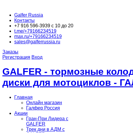
Galfer Russia
Контакты
+7 916 596-3939 с 10 до 20
t.me/+79166234519
max.ru/+79166234519
sales@galferrussia.ru
Заказы
Регистрация
Вход
GALFER - тормозные колод
диски для мотоциклов - Г
Главная
Онлайн магазин
Галфер Россия
Акции
Гран-При Лидера c
GALFER
Трек дни в АДМ с