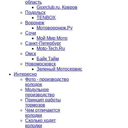
область
Gsxrclub.ru, Ковров
Подольск
TENBOX
Воронеж
Мотоворонеж.Ру
Сочи
Мой Мир Мото
Санкт-Петербург
Moto-Tech.Ru
Омск
Байк Тайм
Новомосковск
Зеленый Мотосервис
Интересно
Фото - производство
колодок
Модульное
производство
Принцип работы
тормозов
Чем отличаются
колодки
Сколько ходят
колодки