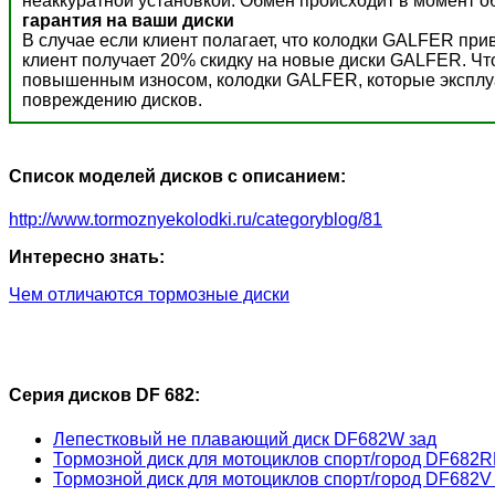
неаккуратной установкой. Обмен происходит в момент о
гарантия на ваши диски
В случае если клиент полагает, что колодки GALFER пр
клиент получает 20% скидку на новые диски GALFER. Ч
повышенным износом, колодки GALFER, которые эксплуат
повреждению дисков.
Список моделей дисков с описанием:
http://www.tormoznyekolodki.ru/categoryblog/81
Интересно знать:
Чем отличаются тормозные диски
Серия дисков DF 682:
Лепестковый не плавающий диск DF682W зад
Тормозной диск для мотоциклов спорт/город DF682R
Тормозной диск для мотоциклов спорт/город DF682V