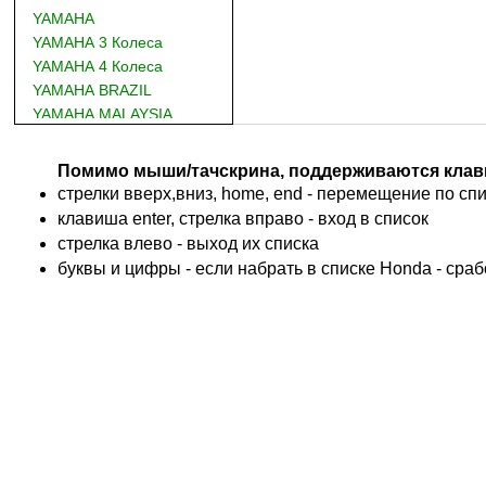
YAMAHA
YAMAHA 3 Колеса
YAMAHA 4 Колеса
YAMAHA BRAZIL
YAMAHA MALAYSIA
DUCATI
BMW
Помимо мыши/тачскрина, поддерживаются клав
KTM
стрелки вверх,вниз, home, end - перемещение по спис
TRIUMPH
клавиша enter, стрелка вправо - вход в список
ACCOSSATO
cтрелка влево - выход их списка
ADIVA
буквы и цифры - если набрать в списке Honda - сра
ADLY
ADLY 4 Колеса
AEON
AEON 4 Колеса
AJP
ALFER
ALPINA
APRILIA
ARCTIC CAT 4 Колеса