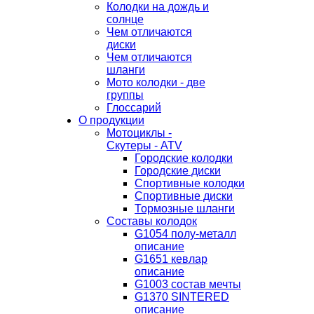
Колодки на дождь и
солнце
Чем отличаются
диски
Чем отличаются
шланги
Мото колодки - две
группы
Глоссарий
О продукции
Мотоциклы -
Скутеры - ATV
Городские колодки
Городские диски
Спортивные колодки
Спортивные диски
Тормозные шланги
Составы колодок
G1054 полу-металл
описание
G1651 кевлар
описание
G1003 состав мечты
G1370 SINTERED
описание