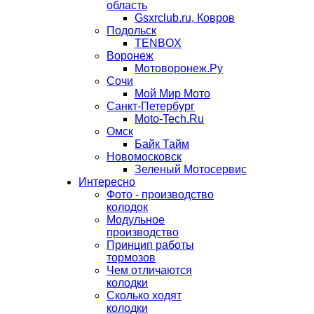
область
Gsxrclub.ru, Ковров
Подольск
TENBOX
Воронеж
Мотоворонеж.Ру
Сочи
Мой Мир Мото
Санкт-Петербург
Moto-Tech.Ru
Омск
Байк Тайм
Новомосковск
Зеленый Мотосервис
Интересно
Фото - производство
колодок
Модульное
производство
Принцип работы
тормозов
Чем отличаются
колодки
Сколько ходят
колодки