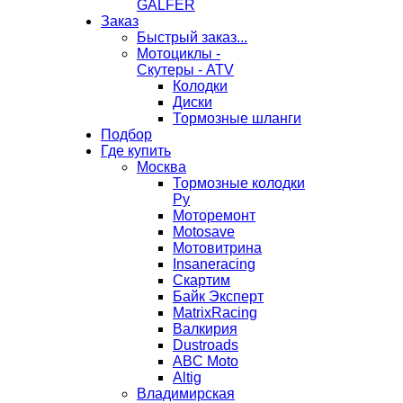
GALFER
Заказ
Быстрый заказ...
Мотоциклы -
Скутеры - ATV
Колодки
Диски
Тормозные шланги
Подбор
Где купить
Москва
Тормозные колодки
Ру
Моторемонт
Motosave
Мотовитрина
Insaneracing
Скартим
Байк Эксперт
MatrixRacing
Валкирия
Dustroads
ABC Moto
Altig
Владимирская