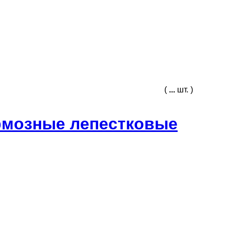
(
...
шт. )
рмозные лепестковые