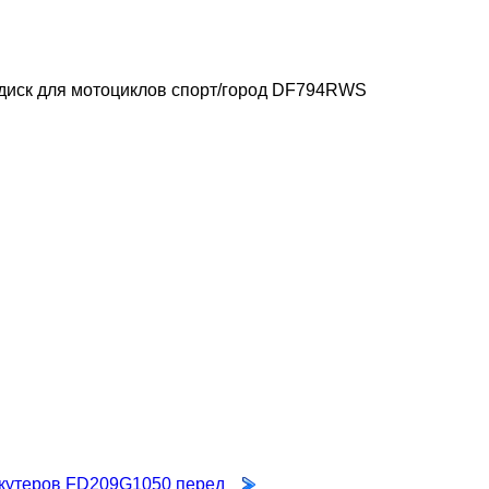
диск для мотоциклов спорт/город DF794RWS
скутеров FD209G1050 перед