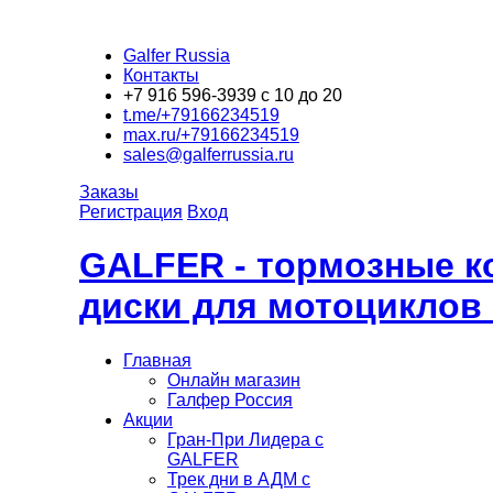
Galfer Russia
Контакты
+7 916 596-3939 с 10 до 20
t.me/+79166234519
max.ru/+79166234519
sales@galferrussia.ru
Заказы
Регистрация
Вход
GALFER - тормозные к
диски для мотоциклов
Главная
Онлайн магазин
Галфер Россия
Акции
Гран-При Лидера c
GALFER
Трек дни в АДМ с