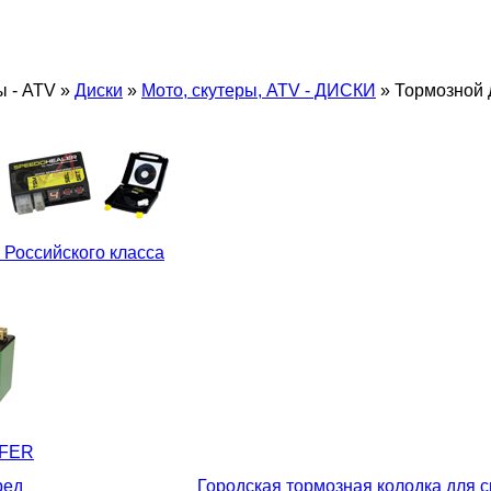
ы - ATV
»
Диски
»
Мото, скутеры, ATV - ДИСКИ
»
Тормозной 
 Российского класса
LFER
ред
Городская тормозная колодка для 