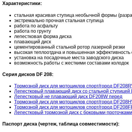
Характеристики:
стальная красивая ступица необычной формы (разра
экстремально прочная стальная ступица
работа по асфальту
работа по грунту
лепестковая форма диска
плавающий диск
цементированный стальной ротор лазерной резки
высокая теплоотдача и повышенная эффективность 
установка на посадочные места заводского диска
возможность работы с жесткими составами колодок
Серия дисков DF 208:
Тормозной диск для мотоциклов спорт/город DF208
Лепестковый плавающий диск со стальной ступице
Лепестковый не плавающий диск DF208W перед
Тормозной диск для мотоциклов спорт/город DF208
Тормозной диск для мотоциклов спорт/город DF208
Лепестковый тормозной диск с боковыми проточка
Паспорт диска (чертеж, таблица совместимости):