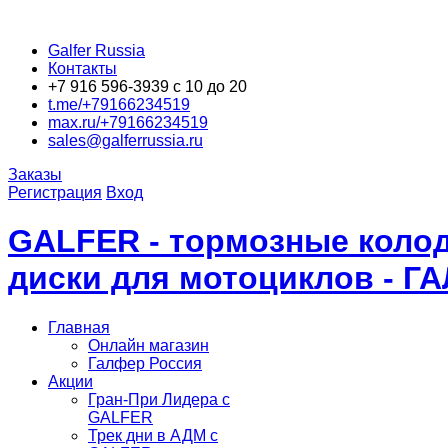
Galfer Russia
Контакты
+7 916 596-3939 с 10 до 20
t.me/+79166234519
max.ru/+79166234519
sales@galferrussia.ru
Заказы
Регистрация
Вход
GALFER - тормозные колод
диски для мотоциклов - Г
Главная
Онлайн магазин
Галфер Россия
Акции
Гран-При Лидера c
GALFER
Трек дни в АДМ с