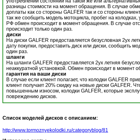
употреблении состоянии на такой же или альтернативны
разницы стоимости на момент обращения. В случае обм
доплаты как со стороны GALFER так и со стороны клиент
так же сообщить модель мотоцикла, пробег на колодках,
РФ обмен происходит в момент обращения. В случае отс
происходит только один раз.
диски
На диски GALFER предоставляется безусловная 2ух летн
дату покупки, предоставить диск или диски, сообщить м
один раз.
шланги
На шланги GALFER предоставляется 2ух летняя безусло
неаккуратной установкой. Обмен происходит в момент о
гарантия на ваши диски
В случае если клиент полагает, что колодки GALFER пр
клиент получает 20% скидку на новые диски GALFER. Ч
повышенным износом, колодки GALFER, которые эксплуат
повреждению дисков.
Список моделей дисков с описанием:
http://www.tormoznyekolodki.ru/categoryblog/81