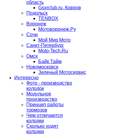
область
Gsxrclub.ru, Ковров
Подольск
TENBOX
Воронеж
Мотоворонеж.Ру
Сочи
Мой Мир Мото
Санкт-Петербург
Moto-Tech.Ru
Омск
Байк Тайм
Новомосковск
Зеленый Мотосервис
Интересно
Фото - производство
колодок
Модульное
производство
Принцип работы
тормозов
Чем отличаются
колодки
Сколько ходят
колодки