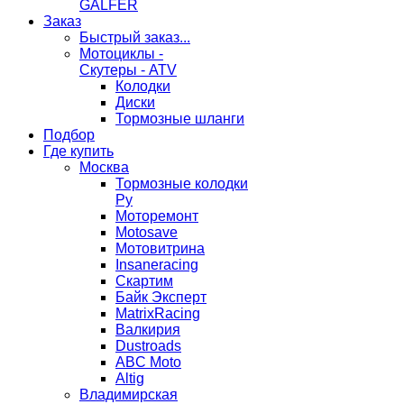
GALFER
Заказ
Быстрый заказ...
Мотоциклы -
Скутеры - ATV
Колодки
Диски
Тормозные шланги
Подбор
Где купить
Москва
Тормозные колодки
Ру
Моторемонт
Motosave
Мотовитрина
Insaneracing
Скартим
Байк Эксперт
MatrixRacing
Валкирия
Dustroads
ABC Moto
Altig
Владимирская