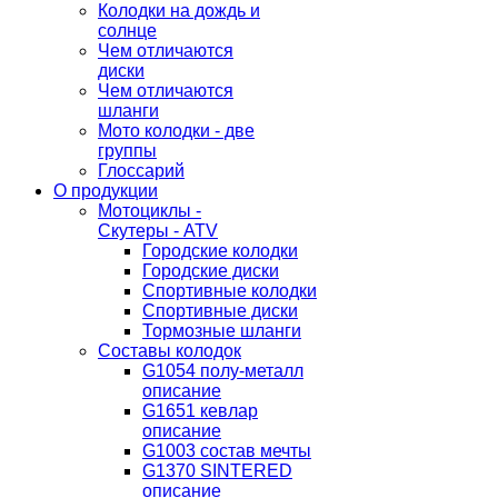
Колодки на дождь и
солнце
Чем отличаются
диски
Чем отличаются
шланги
Мото колодки - две
группы
Глоссарий
О продукции
Мотоциклы -
Скутеры - ATV
Городские колодки
Городские диски
Спортивные колодки
Спортивные диски
Тормозные шланги
Составы колодок
G1054 полу-металл
описание
G1651 кевлар
описание
G1003 состав мечты
G1370 SINTERED
описание