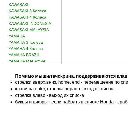
KAWASAKI
KAWASAKI 3 Колеса
KAWASAKI 4 Колеса
KAWASAKI INDONESIA
KAWASAKI MALAYSIA
YAMAHA
YAMAHA 3 Колеса
YAMAHA 4 Колеса
YAMAHA BRAZIL
YAMAHA MALAYSIA
DUCATI
BMW
Помимо мыши/тачскрина, поддерживаются клав
KTM
стрелки вверх,вниз, home, end - перемещение по спис
TRIUMPH
клавиша enter, стрелка вправо - вход в список
ACCOSSATO
cтрелка влево - выход их списка
ADIVA
буквы и цифры - если набрать в списке Honda - сра
ADLY
ADLY 4 Колеса
AEON
AEON 4 Колеса