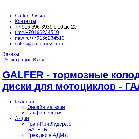
Galfer Russia
Контакты
+7 916 596-3939 с 10 до 20
t.me/+79166234519
max.ru/+79166234519
sales@galferrussia.ru
Заказы
Регистрация
Вход
GALFER - тормозные колод
диски для мотоциклов - Г
Главная
Онлайн магазин
Галфер Россия
Акции
Гран-При Лидера c
GALFER
Трек дни в АДМ с