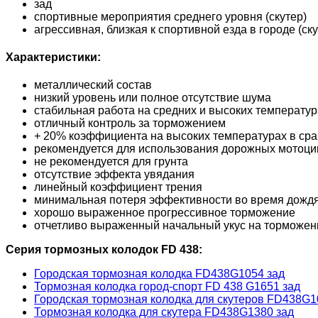
зад
спортивные мероприятия среднего уровня (скутер)
агрессивная, близкая к спортивной езда в городе (ску
Характеристики:
металлический состав
низкий уровень или полное отсутствие шума
стабильная работа на средних и высоких температур
отличный контроль за торможением
+ 20% коэффициента на высоких температурах в сра
рекомендуется для использования дорожных мотоцикл
не рекомендуется для грунта
отсутствие эффекта увядания
линейный коэффициент трения
минимальная потеря эффективности во время дожд
хорошо выраженное прогрессивное торможение
отчетливо выраженный начальный укус на торможени
Серия тормозных колодок FD 438:
Городская тормозная колодка FD438G1054 зад
Тормозная колодка город-спорт FD 438 G1651 зад
Городская тормозная колодка для скутеров FD438G1
Тормозная колодка для скутера FD438G1380 зад