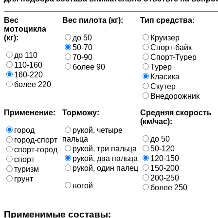
Вес
Вес пилота (кг):
Тип средства:
мотоцикла
(кг):
до 50
Круизер
50-70
Спорт-байк
до 110
70-90
Спорт-Турер
110-160
более 90
Турер
160-220
Класика
более 220
Скутер
Внедорожник
Применение:
Торможу:
Средняя скорость
(км/час):
город
рукой, четыре
пальца
до 50
город-спорт
рукой, три пальца
50-120
спорт-город
рукой, два пальца
120-150
спорт
рукой, один палец
150-200
туризм
200-250
грунт
ногой
более 250
Применимые составы: