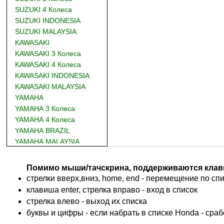
SUZUKI 4 Колеса
SUZUKI INDONESIA
SUZUKI MALAYSIA
KAWASAKI
KAWASAKI 3 Колеса
KAWASAKI 4 Колеса
KAWASAKI INDONESIA
KAWASAKI MALAYSIA
YAMAHA
YAMAHA 3 Колеса
YAMAHA 4 Колеса
YAMAHA BRAZIL
YAMAHA MALAYSIA
DUCATI
BMW
Помимо мыши/тачскрина, поддерживаются клав
KTM
стрелки вверх,вниз, home, end - перемещение по спис
TRIUMPH
клавиша enter, стрелка вправо - вход в список
ACCOSSATO
cтрелка влево - выход их списка
ADIVA
буквы и цифры - если набрать в списке Honda - сра
ADLY