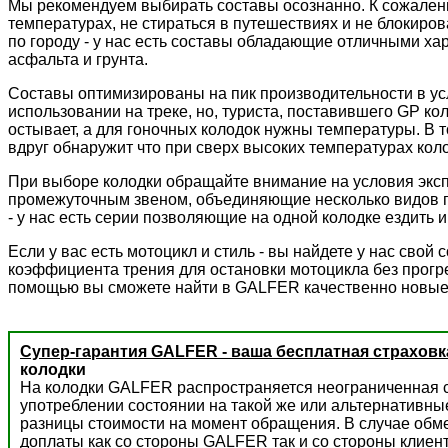
Мы рекомендуем выбирать составы осознанно. К сожалени
температурах, не стираться в путешествиях и не блокиров
по городу - у нас есть составы обладающие отличными ха
асфальта и грунта.
Составы оптимизированы на пик производительности в ус
использовании на треке, но, туриста, поставившего GP к
остывает, а для гоночных колодок нужны температуры. В 
вдруг обнаружит что при сверх высоких температурах колод
При выборе колодки обращайте внимание на условия экс
промежуточным звеном, объединяющие несколько видов пр
- у нас есть серии позволяющие на одной колодке ездить и 
Если у вас есть мотоцикл и стиль - вы найдете у нас сво
коэффициента трения для остановки мотоцикла без прогре
помощью вы сможете найти в GALFER качественно новые
Супер-гарантия GALFER - ваша бесплатная страховк
колодки
На колодки GALFER распространяется неограниченная с
употреблении состоянии на такой же или альтернативны
разницы стоимости на момент обращения. В случае обм
доплаты как со стороны GALFER так и со стороны клиент