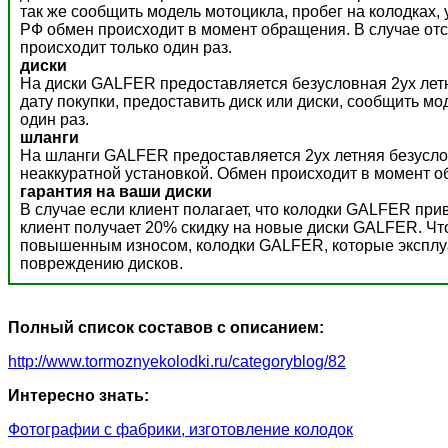
так же сообщить модель мотоцикла, пробег на колодках,
РФ обмен происходит в момент обращения. В случае отс
происходит только один раз.
диски
На диски GALFER предоставляется безусловная 2ух летн
дату покупки, предоставить диск или диски, сообщить м
один раз.
шланги
На шланги GALFER предоставляется 2ух летняя безусло
неаккуратной установкой. Обмен происходит в момент о
гарантия на ваши диски
В случае если клиент полагает, что колодки GALFER пр
клиент получает 20% скидку на новые диски GALFER. Ч
повышенным износом, колодки GALFER, которые эксплуат
повреждению дисков.
Полный список составов с описанием:
http://www.tormoznyekolodki.ru/categoryblog/82
Интересно знать:
Фотографии с фабрики, изготовление колодок