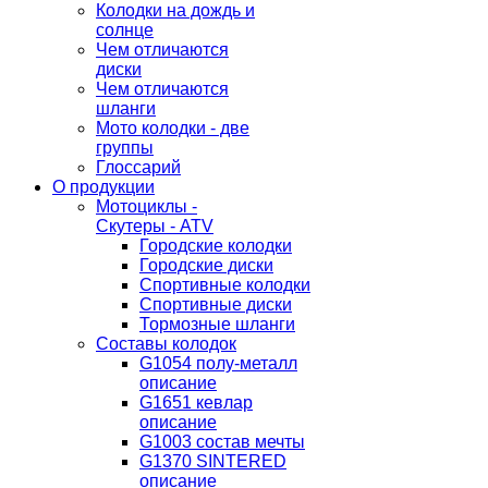
Колодки на дождь и
солнце
Чем отличаются
диски
Чем отличаются
шланги
Мото колодки - две
группы
Глоссарий
О продукции
Мотоциклы -
Скутеры - ATV
Городские колодки
Городские диски
Спортивные колодки
Спортивные диски
Тормозные шланги
Составы колодок
G1054 полу-металл
описание
G1651 кевлар
описание
G1003 состав мечты
G1370 SINTERED
описание