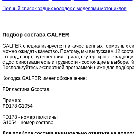
Полный список задних колодок с моделями мотоциклов
Подбор состава GALFER
GALFER специализируется на качественных тормозных сис
можно ожидать качество. Поэтому, мы выпускаем 12 сост
- город, спорт, путешествия, триал, скутер, кросс, квадр
с достоинствами есть и трудности - состоящие в выборе. 
Воспользуйтесь экспертной программой ниже для подбора
Колодка GALFER имеет обозначение:
FD
пластина
G
состав
Пример:
FD
178
G
1054
FD178 - номер палстины
G1054 - номер состава
Для подбора состава внимательно ответьте на вопрос