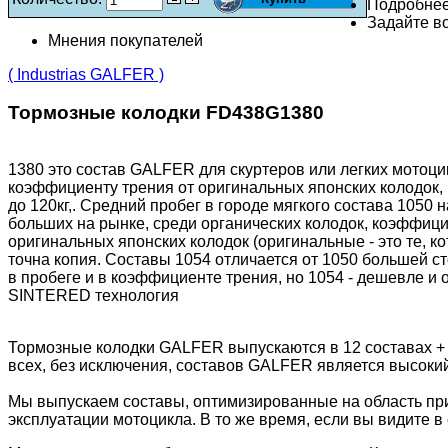
Подробне
Задайте во
Мнения покупателей
( Industrias GALFER )
Тормозные колодки FD438G1380
1380 это состав GALFER для скуртеров или легких мото
коэффициенту трения от оригинальных японских колодок, 
до 120кг,. Средний пробег в городе мягкого состава 1050 
больших на рынке, среди органических колодок, коэффицие
оригинальных японских колодок (оригинальные - это те, к
точна копия. Составы 1054 отличается от 1050 большей ст
в пробеге и в коэффициенте трения, но 1054 - дешевле и
SINTERED технология
Тормозные колодки GALFER выпускаются в 12 составах +
всех, без исключения, составов GALFER является высоки
Мы выпускаем составы, оптимизированные на область пр
эксплуатации мотоцикла. В то же время, если вы видите в 