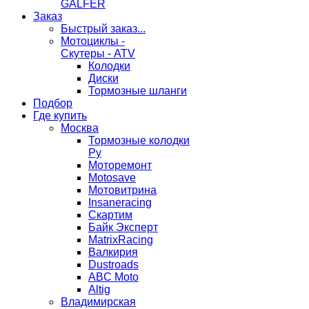
GALFER
Заказ
Быстрый заказ...
Мотоциклы -
Скутеры - ATV
Колодки
Диски
Тормозные шланги
Подбор
Где купить
Москва
Тормозные колодки
Ру
Моторемонт
Motosave
Мотовитрина
Insaneracing
Скартим
Байк Эксперт
MatrixRacing
Валкирия
Dustroads
ABC Moto
Altig
Владимирская