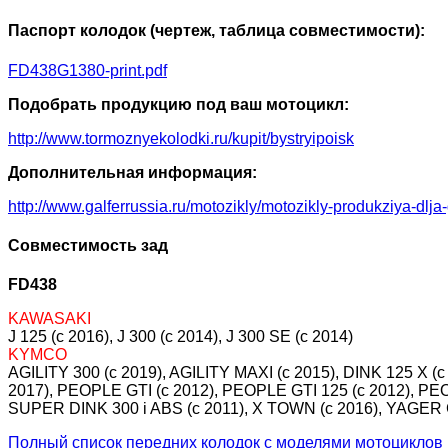
Паспорт колодок (чертеж, таблица совместимости):
FD438G1380-print.pdf
Подобрать продукцию под ваш мотоцикл:
http://www.tormoznyekolodki.ru/kupit/bystryipoisk
Дополнительная информация:
http://www.galferrussia.ru/motozikly/motozikly-produkziya-dlja
Совместимость зад
FD438
KAWASAKI
J 125 (c 2016), J 300 (c 2014), J 300 SE (c 2014)
KYMCO
AGILITY 300 (c 2019), AGILITY MAXI (c 2015), DINK 125 X
2017), PEOPLE GTI (c 2012), PEOPLE GTI 125 (c 2012), PE
SUPER DINK 300 i ABS (c 2011), X TOWN (c 2016), YAGER G
Полный список передних колодок с моделями мотоциклов