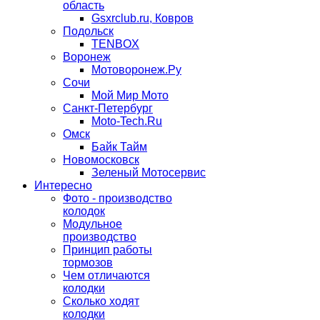
область
Gsxrclub.ru, Ковров
Подольск
TENBOX
Воронеж
Мотоворонеж.Ру
Сочи
Мой Мир Мото
Санкт-Петербург
Moto-Tech.Ru
Омск
Байк Тайм
Новомосковск
Зеленый Мотосервис
Интересно
Фото - производство
колодок
Модульное
производство
Принцип работы
тормозов
Чем отличаются
колодки
Сколько ходят
колодки