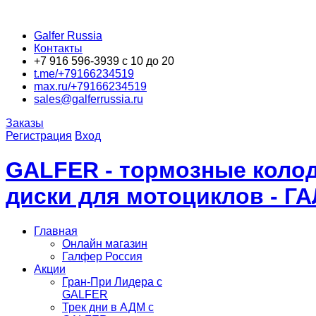
Galfer Russia
Контакты
+7 916 596-3939 с 10 до 20
t.me/+79166234519
max.ru/+79166234519
sales@galferrussia.ru
Заказы
Регистрация
Вход
GALFER - тормозные колод
диски для мотоциклов - Г
Главная
Онлайн магазин
Галфер Россия
Акции
Гран-При Лидера c
GALFER
Трек дни в АДМ с