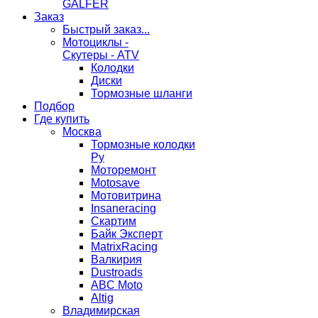
GALFER
Заказ
Быстрый заказ...
Мотоциклы -
Скутеры - ATV
Колодки
Диски
Тормозные шланги
Подбор
Где купить
Москва
Тормозные колодки
Ру
Моторемонт
Motosave
Мотовитрина
Insaneracing
Скартим
Байк Эксперт
MatrixRacing
Валкирия
Dustroads
ABC Moto
Altig
Владимирская