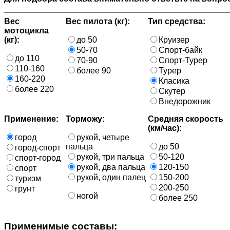
Вес
Вес пилота (кг):
Тип средства:
мотоцикла
(кг):
до 50
Круизер
50-70
Спорт-байк
до 110
70-90
Спорт-Турер
110-160
более 90
Турер
160-220
Класика
более 220
Скутер
Внедорожник
Применение:
Торможу:
Средняя скорость
(км/час):
город
рукой, четыре
пальца
до 50
город-спорт
рукой, три пальца
50-120
спорт-город
рукой, два пальца
120-150
спорт
рукой, один палец
150-200
туризм
200-250
грунт
ногой
более 250
Применимые составы: