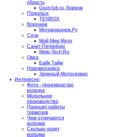
область
Gsxrclub.ru, Ковров
Подольск
TENBOX
Воронеж
Мотоворонеж.Ру
Сочи
Мой Мир Мото
Санкт-Петербург
Moto-Tech.Ru
Омск
Байк Тайм
Новомосковск
Зеленый Мотосервис
Интересно
Фото - производство
колодок
Модульное
производство
Принцип работы
тормозов
Чем отличаются
колодки
Сколько ходят
колодки