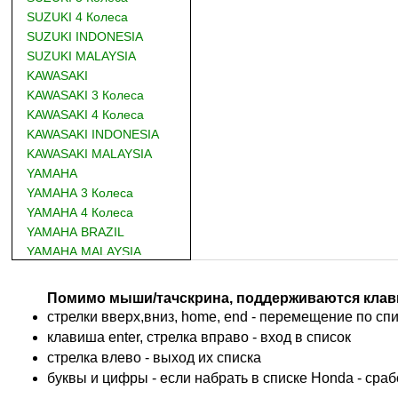
SUZUKI 4 Колеса
SUZUKI INDONESIA
SUZUKI MALAYSIA
KAWASAKI
KAWASAKI 3 Колеса
KAWASAKI 4 Колеса
KAWASAKI INDONESIA
KAWASAKI MALAYSIA
YAMAHA
YAMAHA 3 Колеса
YAMAHA 4 Колеса
YAMAHA BRAZIL
YAMAHA MALAYSIA
DUCATI
BMW
Помимо мыши/тачскрина, поддерживаются клав
KTM
стрелки вверх,вниз, home, end - перемещение по спис
TRIUMPH
клавиша enter, стрелка вправо - вход в список
ACCOSSATO
cтрелка влево - выход их списка
ADIVA
буквы и цифры - если набрать в списке Honda - сра
ADLY