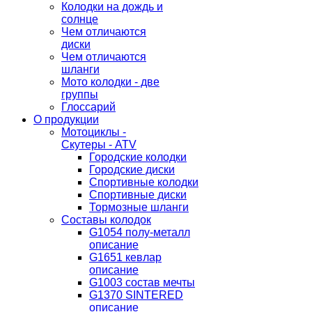
Колодки на дождь и
солнце
Чем отличаются
диски
Чем отличаются
шланги
Мото колодки - две
группы
Глоссарий
О продукции
Мотоциклы -
Скутеры - ATV
Городские колодки
Городские диски
Спортивные колодки
Спортивные диски
Тормозные шланги
Составы колодок
G1054 полу-металл
описание
G1651 кевлар
описание
G1003 состав мечты
G1370 SINTERED
описание