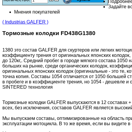
Подробне
Задайте во
Мнения покупателей
( Industrias GALFER )
Тормозные колодки FD438G1380
1380 это состав GALFER для скуртеров или легких мото
коэффициенту трения от оригинальных японских колодок, 
до 120кг,. Средний пробег в городе мягкого состава 1050 
больших на рынке, среди органических колодок, коэффицие
оригинальных японских колодок (оригинальные - это те, к
точна копия. Составы 1054 отличается от 1050 большей ст
в пробеге и в коэффициенте трения, но 1054 - дешевле и
SINTERED технология
Тормозные колодки GALFER выпускаются в 12 составах +
всех, без исключения, составов GALFER является высоки
Мы выпускаем составы, оптимизированные на область пр
эксплуатации мотоцикла. В то же время, если вы видите в 