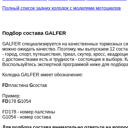
Полный список задних колодок с моделями мотоциклов
Подбор состава GALFER
GALFER специализируется на качественных тормозных сис
можно ожидать качество. Поэтому, мы выпускаем 12 сост
- город, спорт, путешествия, триал, скутер, кросс, квадр
с достоинствами есть и трудности - состоящие в выборе. 
Воспользуйтесь экспертной программой ниже для подбора
Колодка GALFER имеет обозначение:
FD
пластина
G
состав
Пример:
FD
178
G
1054
FD178 - номер палстины
G1054 - номер состава
Для подбора состава внимательно ответьте на вопрос