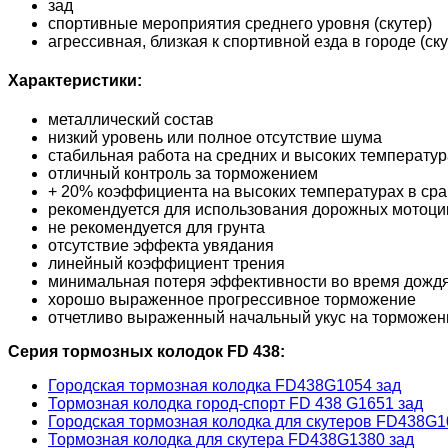
зад
спортивные мероприятия среднего уровня (скутер)
агрессивная, близкая к спортивной езда в городе (ску
Характеристики:
металлический состав
низкий уровень или полное отсутствие шума
стабильная работа на средних и высоких температур
отличный контроль за торможением
+ 20% коэффициента на высоких температурах в сра
рекомендуется для использования дорожных мотоцикл
не рекомендуется для грунта
отсутствие эффекта увядания
линейный коэффициент трения
минимальная потеря эффективности во время дожд
хорошо выраженное прогрессивное торможение
отчетливо выраженный начальный укус на торможени
Серия тормозных колодок FD 438:
Городская тормозная колодка FD438G1054 зад
Тормозная колодка город-спорт FD 438 G1651 зад
Городская тормозная колодка для скутеров FD438G1
Тормозная колодка для скутера FD438G1380 зад