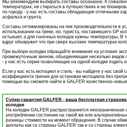
Мы рекомендуем выбирать составы осознанно. К сожалени
температурах, не стираться в путешествиях и не блокиров
по городу - у нас есть составы обладающие отличными ха
асфальта и грунта.
Составы оптимизированы на пик производительности в ус
использовании на треке, но, туриста, поставившего GP к
остывает, а для гоночных колодок нужны температуры. В 
вдруг обнаружит что при сверх высоких температурах колод
При выборе колодки обращайте внимание на условия экс
промежуточным звеном, объединяющие несколько видов пр
- у нас есть серии позволяющие на одной колодке ездить и 
Если у вас есть мотоцикл и стиль - вы найдете у нас сво
коэффициента трения для остановки мотоцикла без прогре
помощью вы сможете найти в GALFER качественно новые
Супер-гарантия GALFER - ваша бесплатная страховк
колодки
На колодки GALFER распространяется неограниченная с
употреблении состоянии на такой же или альтернативны
разницы стоимости на момент обращения. В случае обм
доплаты как со стороны GALFER так и со стороны клиент