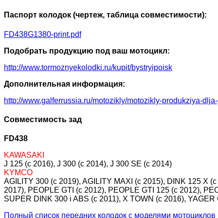
Паспорт колодок (чертеж, таблица совместимости):
FD438G1380-print.pdf
Подобрать продукцию под ваш мотоцикл:
http://www.tormoznyekolodki.ru/kupit/bystryipoisk
Дополнительная информация:
http://www.galferrussia.ru/motozikly/motozikly-produkziya-dlja
Совместимость зад
FD438
KAWASAKI
J 125 (c 2016), J 300 (c 2014), J 300 SE (c 2014)
KYMCO
AGILITY 300 (c 2019), AGILITY MAXI (c 2015), DINK 125 X
2017), PEOPLE GTI (c 2012), PEOPLE GTI 125 (c 2012), PE
SUPER DINK 300 i ABS (c 2011), X TOWN (c 2016), YAGER G
Полный список передних колодок с моделями мотоциклов