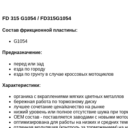
FD 315 G1054 / FD315G1054
Состав фрикционной пластины:
G1054
Предназначение:
перед или зад
езда по городу
езда по грунту в случае кроссовых мотоциклов
Характеристики:
органика с вкраплениями мягких цветных металлов
бережная работа по тормозному диску
лучшее сочетание цена/качество на рынке
низкий уровень или полное отсутствие шума при то
OEM состав - поставляется заводами с новыми мото
оптимизирована для работы на низких и средних те
отличная модуляция (контроль за торможением) на н