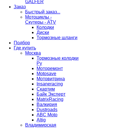
GALFER
Заказ
Быстрый заказ...
Мотоциклы -
Скутеры - ATV
Колодки
Диски
Тормозные шланги
Подбор
Где купить
Москва
Тормозные колодки
Ру
Моторемонт
Motosave
Мотовитрина
Insaneracing
Скартим
Байк Эксперт
MatrixRacing
Валкирия
Dustroads
ABC Moto
Altig
Владимирская