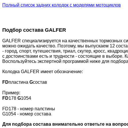
Полный список задних колодок с моделями мотоциклов
Подбор состава GALFER
GALFER специализируется на качественных тормозных сис
можно ожидать качество. Поэтому, мы выпускаем 12 сост
- город, спорт, путешествия, триал, скутер, кросс, квадр
с достоинствами есть и трудности - состоящие в выборе. 
Воспользуйтесь экспертной программой ниже для подбора
Колодка GALFER имеет обозначение:
FD
пластина
G
состав
Пример:
FD
178
G
1054
FD178 - номер палстины
G1054 - номер состава
Для подбора состава внимательно ответьте на вопрос