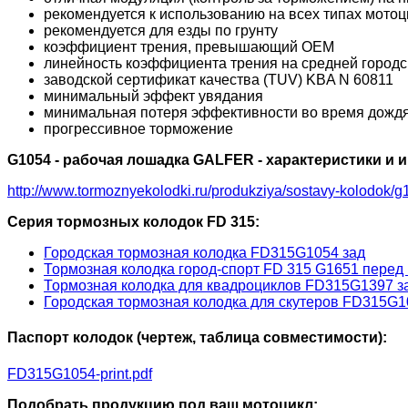
рекомендуется к использованию на всех типах мотоц
рекомендуется для езды по грунту
коэффициент трения, превышающий OEM
линейность коэффициента трения на средней городск
заводской сертификат качества (TUV) KBA N 60811
минимальный эффект увядания
минимальная потеря эффективности во время дожд
прогрессивное торможение
G1054 - рабочая лошадка GALFER - характеристики и
http://www.tormoznyekolodki.ru/produkziya/sostavy-kolodok/g
Серия тормозных колодок FD 315:
Городская тормозная колодка FD315G1054 зад
Тормозная колодка город-спорт FD 315 G1651 перед 
Тормозная колодка для квадроциклов FD315G1397 з
Городская тормозная колодка для скутеров FD315G1
Паспорт колодок (чертеж, таблица совместимости):
FD315G1054-print.pdf
Подобрать продукцию под ваш мотоцикл: