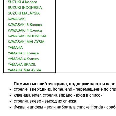
SUZUKI 4 Колеса
SUZUKI INDONESIA
SUZUKI MALAYSIA
KAWASAKI
KAWASAKI 3 Колеса
KAWASAKI 4 Колеса
KAWASAKI INDONESIA
KAWASAKI MALAYSIA
YAMAHA
YAMAHA 3 Колеса
YAMAHA 4 Колеса
YAMAHA BRAZIL
YAMAHA MALAYSIA
DUCATI
BMW
Помимо мыши/тачскрина, поддерживаются клав
KTM
стрелки вверх,вниз, home, end - перемещение по спис
TRIUMPH
клавиша enter, стрелка вправо - вход в список
ACCOSSATO
cтрелка влево - выход их списка
ADIVA
буквы и цифры - если набрать в списке Honda - сра
ADLY
ADLY 4 Колеса