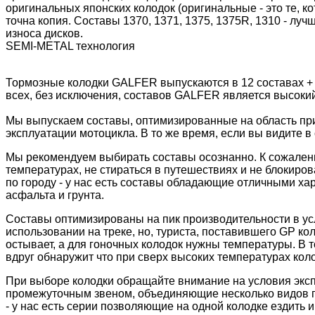
оригинальных японских колодок (оригинальные - это те, 
точна копия. Составы 1370, 1371, 1375, 1375R, 1310 - лу
износа дисков.
SEMI-METAL технология
Тормозные колодки GALFER выпускаются в 12 составах +
всех, без исключения, составов GALFER является высоки
Мы выпускаем составы, оптимизированные на область пр
эксплуатации мотоцикла. В то же время, если вы видите в 
Мы рекомендуем выбирать составы осознанно. К сожалени
температурах, не стираться в путешествиях и не блокиров
по городу - у нас есть составы обладающие отличными ха
асфальта и грунта.
Составы оптимизированы на пик производительности в ус
использовании на треке, но, туриста, поставившего GP к
остывает, а для гоночных колодок нужны температуры. В 
вдруг обнаружит что при сверх высоких температурах колод
При выборе колодки обращайте внимание на условия экс
промежуточным звеном, объединяющие несколько видов пр
- у нас есть серии позволяющие на одной колодке ездить и 