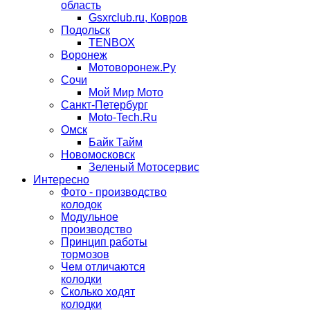
область
Gsxrclub.ru, Ковров
Подольск
TENBOX
Воронеж
Мотоворонеж.Ру
Сочи
Мой Мир Мото
Санкт-Петербург
Moto-Tech.Ru
Омск
Байк Тайм
Новомосковск
Зеленый Мотосервис
Интересно
Фото - производство
колодок
Модульное
производство
Принцип работы
тормозов
Чем отличаются
колодки
Сколько ходят
колодки