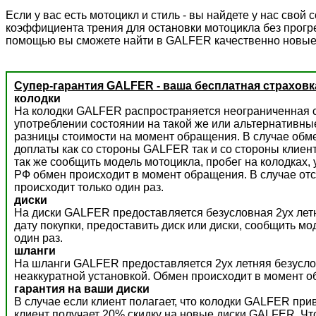
Если у вас есть мотоцикл и стиль - вы найдете у нас сво
коэффициента трения для остановки мотоцикла без прогре
помощью вы сможете найти в GALFER качественно новые
Супер-гарантия GALFER - ваша бесплатная страховк
колодки
На колодки GALFER распространяется неограниченная с
употреблении состоянии на такой же или альтернативны
разницы стоимости на момент обращения. В случае обм
доплаты как со стороны GALFER так и со стороны клиент
так же сообщить модель мотоцикла, пробег на колодках,
РФ обмен происходит в момент обращения. В случае отс
происходит только один раз.
диски
На диски GALFER предоставляется безусловная 2ух летн
дату покупки, предоставить диск или диски, сообщить м
один раз.
шланги
На шланги GALFER предоставляется 2ух летняя безусло
неаккуратной установкой. Обмен происходит в момент о
гарантия на ваши диски
В случае если клиент полагает, что колодки GALFER пр
клиент получает 20% скидку на новые диски GALFER. Ч