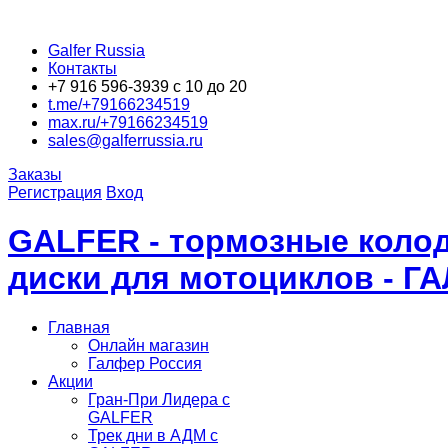
Galfer Russia
Контакты
+7 916 596-3939 с 10 до 20
t.me/+79166234519
max.ru/+79166234519
sales@galferrussia.ru
Заказы
Регистрация
Вход
GALFER - тормозные колод
диски для мотоциклов - Г
Главная
Онлайн магазин
Галфер Россия
Акции
Гран-При Лидера c
GALFER
Трек дни в АДМ с