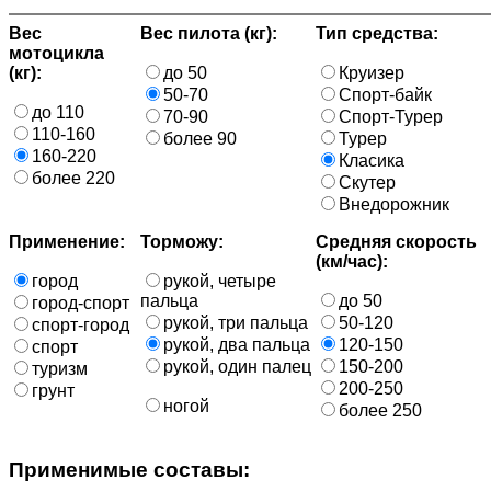
Вес
Вес пилота (кг):
Тип средства:
мотоцикла
(кг):
до 50
Круизер
50-70
Спорт-байк
до 110
70-90
Спорт-Турер
110-160
более 90
Турер
160-220
Класика
более 220
Скутер
Внедорожник
Применение:
Торможу:
Средняя скорость
(км/час):
город
рукой, четыре
пальца
до 50
город-спорт
рукой, три пальца
50-120
спорт-город
рукой, два пальца
120-150
спорт
рукой, один палец
150-200
туризм
200-250
грунт
ногой
более 250
Применимые составы: