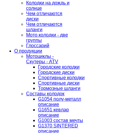
Колодки на дождь и
солнце
Чем отличаются
диски
Чем отличаются
шланги
Мото колодки - две
группы
Глоссарий
О продукции
Мотоциклы -
Скутеры - ATV
Городские колодки
Городские диски
Спортивные колодки
Спортивные диски
Тормозные шланги
Составы колодок
G1054 полу-металл
описание
G1651 кевлар
описание
G1003 состав мечты
G1370 SINTERED
описание