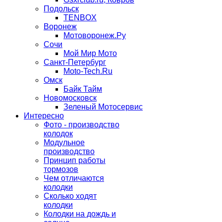
Подольск
TENBOX
Воронеж
Мотоворонеж.Ру
Сочи
Мой Мир Мото
Санкт-Петербург
Moto-Tech.Ru
Омск
Байк Тайм
Новомосковск
Зеленый Мотосервис
Интересно
Фото - производство
колодок
Модульное
производство
Принцип работы
тормозов
Чем отличаются
колодки
Сколько ходят
колодки
Колодки на дождь и