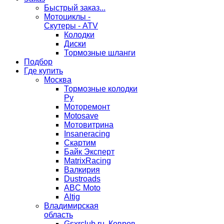
Быстрый заказ...
Мотоциклы -
Скутеры - ATV
Колодки
Диски
Тормозные шланги
Подбор
Где купить
Москва
Тормозные колодки
Ру
Моторемонт
Motosave
Мотовитрина
Insaneracing
Скартим
Байк Эксперт
MatrixRacing
Валкирия
Dustroads
ABC Moto
Altig
Владимирская
область
Gsxrclub.ru, Ковров