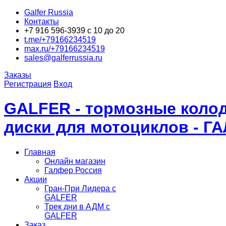
Galfer Russia
Контакты
+7 916 596-3939 с 10 до 20
t.me/+79166234519
max.ru/+79166234519
sales@galferrussia.ru
Заказы
Регистрация
Вход
GALFER - тормозные колод
диски для мотоциклов - Г
Главная
Онлайн магазин
Галфер Россия
Акции
Гран-При Лидера c
GALFER
Трек дни в АДМ с
GALFER
Заказ