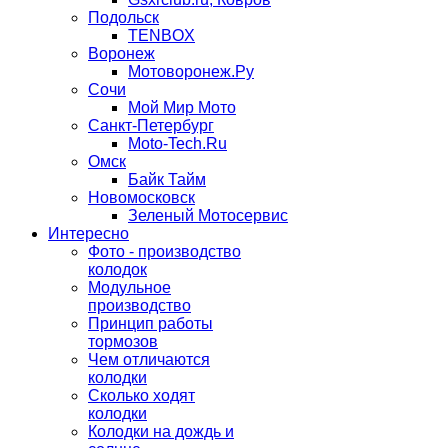
Подольск
TENBOX
Воронеж
Мотоворонеж.Ру
Сочи
Мой Мир Мото
Санкт-Петербург
Moto-Tech.Ru
Омск
Байк Тайм
Новомосковск
Зеленый Мотосервис
Интересно
Фото - производство
колодок
Модульное
производство
Принцип работы
тормозов
Чем отличаются
колодки
Сколько ходят
колодки
Колодки на дождь и