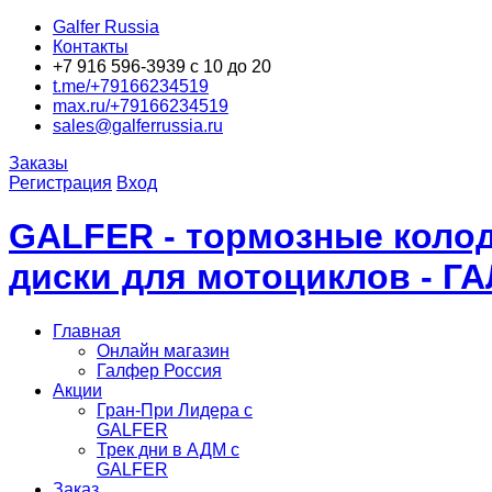
Galfer Russia
Контакты
+7 916 596-3939 с 10 до 20
t.me/+79166234519
max.ru/+79166234519
sales@galferrussia.ru
Заказы
Регистрация
Вход
GALFER - тормозные колод
диски для мотоциклов - Г
Главная
Онлайн магазин
Галфер Россия
Акции
Гран-При Лидера c
GALFER
Трек дни в АДМ с
GALFER
Заказ