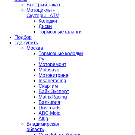
Быстрый заказ...
Мотоциклы -
Скутеры - ATV
Колодки
Диски
Тормозные шланги
Подбор
Где купить
Москва
Тормозные колодки
Ру
Моторемонт
Motosave
Мотовитрина
Insaneracing
Скартим
Байк Эксперт
MatrixRacing
Валкирия
Dustroads
ABC Moto
Altig
Владимирская
область
Gsxrclub.ru, Ковров