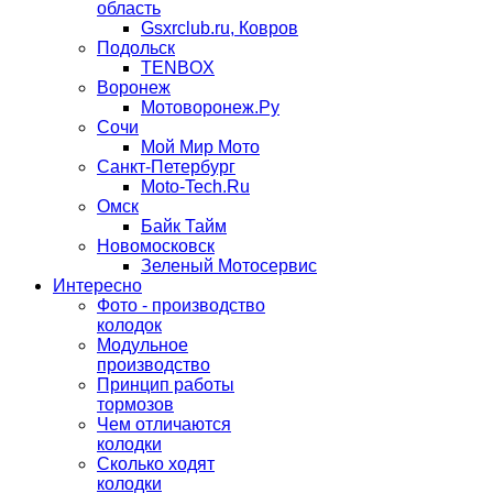
область
Gsxrclub.ru, Ковров
Подольск
TENBOX
Воронеж
Мотоворонеж.Ру
Сочи
Мой Мир Мото
Санкт-Петербург
Moto-Tech.Ru
Омск
Байк Тайм
Новомосковск
Зеленый Мотосервис
Интересно
Фото - производство
колодок
Модульное
производство
Принцип работы
тормозов
Чем отличаются
колодки
Сколько ходят
колодки