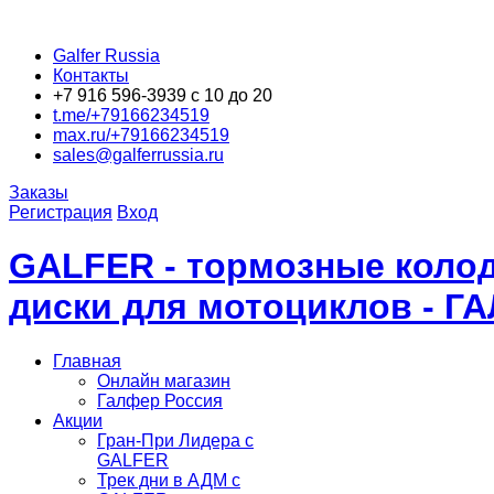
Galfer Russia
Контакты
+7 916 596-3939 с 10 до 20
t.me/+79166234519
max.ru/+79166234519
sales@galferrussia.ru
Заказы
Регистрация
Вход
GALFER - тормозные колод
диски для мотоциклов - Г
Главная
Онлайн магазин
Галфер Россия
Акции
Гран-При Лидера c
GALFER
Трек дни в АДМ с