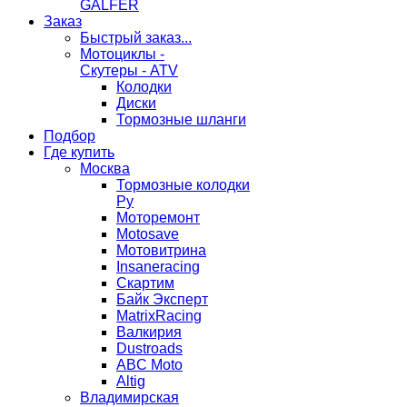
GALFER
Заказ
Быстрый заказ...
Мотоциклы -
Скутеры - ATV
Колодки
Диски
Тормозные шланги
Подбор
Где купить
Москва
Тормозные колодки
Ру
Моторемонт
Motosave
Мотовитрина
Insaneracing
Скартим
Байк Эксперт
MatrixRacing
Валкирия
Dustroads
ABC Moto
Altig
Владимирская