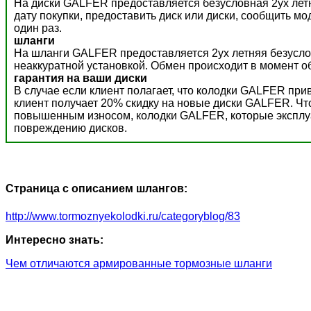
На диски GALFER предоставляется безусловная 2ух летн
дату покупки, предоставить диск или диски, сообщить м
один раз.
шланги
На шланги GALFER предоставляется 2ух летняя безусло
неаккуратной установкой. Обмен происходит в момент о
гарантия на ваши диски
В случае если клиент полагает, что колодки GALFER пр
клиент получает 20% скидку на новые диски GALFER. Ч
повышенным износом, колодки GALFER, которые эксплуат
повреждению дисков.
Страница с описанием шлангов:
http://www.tormoznyekolodki.ru/categoryblog/83
Интересно знать:
Чем отличаются армированные тормозные шланги