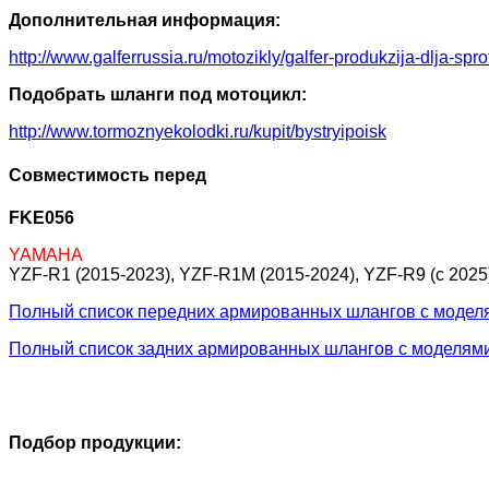
Дополнительная информация:
http://www.galferrussia.ru/motozikly/galfer-produkzija-dlja-sp
Подобрать шланги под мотоцикл:
http://www.tormoznyekolodki.ru/kupit/bystryipoisk
Совместимость перед
FKE056
YAMAHA
YZF-R1 (2015-2023), YZF-R1M (2015-2024), YZF-R9 (c 2025
Полный список передних армированных шлангов с модел
Полный список задних армированных шлангов с моделям
Подбор продукции: