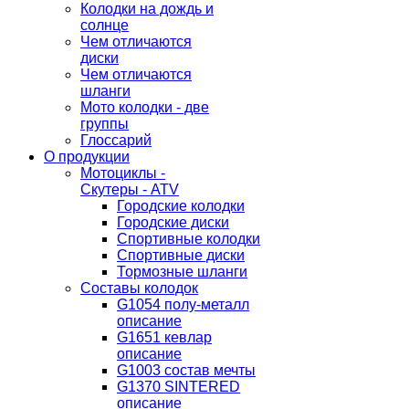
Колодки на дождь и
солнце
Чем отличаются
диски
Чем отличаются
шланги
Мото колодки - две
группы
Глоссарий
О продукции
Мотоциклы -
Скутеры - ATV
Городские колодки
Городские диски
Спортивные колодки
Спортивные диски
Тормозные шланги
Составы колодок
G1054 полу-металл
описание
G1651 кевлар
описание
G1003 состав мечты
G1370 SINTERED
описание