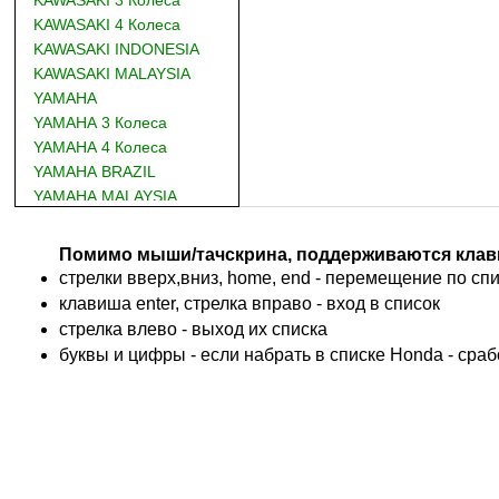
KAWASAKI 4 Колеса
KAWASAKI INDONESIA
KAWASAKI MALAYSIA
YAMAHA
YAMAHA 3 Колеса
YAMAHA 4 Колеса
YAMAHA BRAZIL
YAMAHA MALAYSIA
DUCATI
BMW
Помимо мыши/тачскрина, поддерживаются клав
KTM
стрелки вверх,вниз, home, end - перемещение по спис
TRIUMPH
клавиша enter, стрелка вправо - вход в список
ACCOSSATO
cтрелка влево - выход их списка
ADIVA
буквы и цифры - если набрать в списке Honda - сра
ADLY
ADLY 4 Колеса
AEON
AEON 4 Колеса
AJP
ALFER