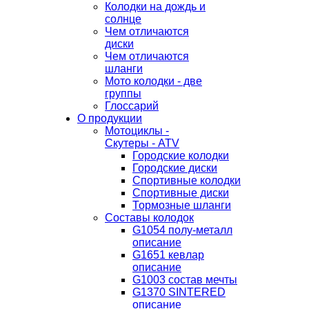
Колодки на дождь и
солнце
Чем отличаются
диски
Чем отличаются
шланги
Мото колодки - две
группы
Глоссарий
О продукции
Мотоциклы -
Скутеры - ATV
Городские колодки
Городские диски
Спортивные колодки
Спортивные диски
Тормозные шланги
Составы колодок
G1054 полу-металл
описание
G1651 кевлар
описание
G1003 состав мечты
G1370 SINTERED
описание