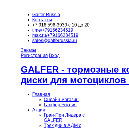
Galfer Russia
Контакты
+7 916 596-3939 с 10 до 20
t.me/+79166234519
max.ru/+79166234519
sales@galferrussia.ru
Заказы
Регистрация
Вход
GALFER - тормозные к
диски для мотоциклов
Главная
Онлайн магазин
Галфер Россия
Акции
Гран-При Лидера c
GALFER
Трек дни в АДМ с