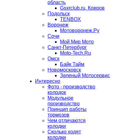
область
Gsxrclub.ru, Ковров
Подольск
TENBOX
Воронеж
Мотоворонеж.Ру
Сочи
Мой Мир Мото
Санкт-Петербург
Moto-Tech.Ru
Омск
Байк Тайм
Новомосковск
Зеленый Мотосервис
Интересно
Фото - производство
колодок
Модульное
производство
Принцип работы
тормозов
Чем отличаются
колодки
Сколько ходят
колодки