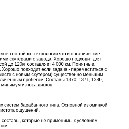
нен по той же технологии что и органические
кими скутерами с завода. Хорошо подходит для
сой до 120кг составляет 4 000 км. Понятные,
 Хорошо подходит если задача - переместиться с
 вместе с новым скутером) существенно меньшим
еличенным пробегом. Составы 1370, 1371, 1380,
т минимум износа дисков.
х систем барабанного типа. Основной изюминкой
чистота ощущений.
 составы, которые не применимы к условиям
лом.