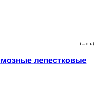
(
...
шт. )
рмозные лепестковые