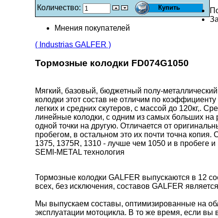
Количество:
П
За
Мнения покупателей
( Industrias GALFER )
Тормозные колодки FD074G1050
Мягкий, базовый, бюджетный полу-металлический 
колодки этот состав не отличим по коэффициенту
легких и средних скутеров, с массой до 120кг,. С
линейные колодки, с одним из самых больших на 
одной точки на другую. Отличается от оригинальн
пробегом, в остальном это их почти точна копия.
1375, 1375R, 1310 - лучше чем 1050 и в пробеге 
SEMI-METAL технология
Тормозные колодки GALFER выпускаются в 12 сос
всех, без исключения, составов GALFER является
Мы выпускаем составы, оптимизированные на обл
эксплуатации мотоцикла. В то же время, если вы 