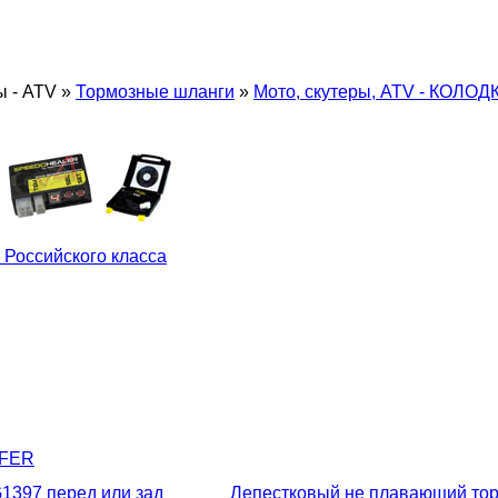
ы - ATV
»
Тормозные шланги
»
Мото, скутеры, ATV - КОЛОД
 Российского класса
LFER
1397 перед или зад
Лепестковый не плавающий тор