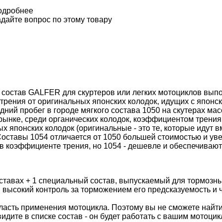
одробнее
дайте вопрос по этому товару
состав GALFER для скуртеров или легких мотоциклов выпол
 трения от оригинальных японских колодок, идущих с японс
редний пробег в городе мягкого состава 1050 на скутерах мас
рынке, среди органических колодок, коэффициентом трения.
ых японских колодок (оригинальные - это те, которые идут
 Составы 1054 отличается от 1050 большей стоимостью и ув
и в коэффициенте трения, но 1054 - дешевле и обеспечиваю
тавах + 1 специальный состав, выпускаемый для тормозны
 высокий контроль за торможением его предсказуемость и 
асть применения мотоцикла. Поэтому вы не сможете найти
видите в списке состав - он будет работать с вашим мотоцик