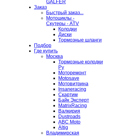
GALFER
Заказ
Быстрый заказ...
Мотоциклы -
Скутеры - ATV
Колодки
Диски
Тормозные шланги
Подбор
Где купить
Москва
Тормозные колодки
Ру
Моторемонт
Motosave
Мотовитрина
Insaneracing
Скартим
Байк Эксперт
MatrixRacing
Валкирия
Dustroads
ABC Moto
Altig
Владимирская