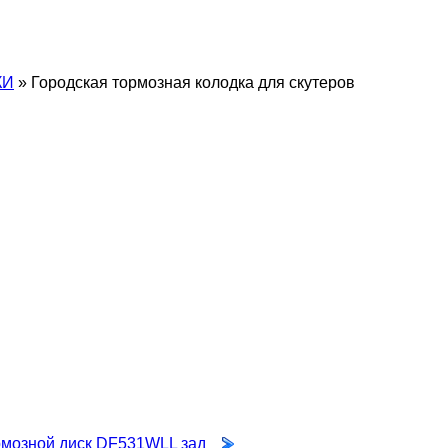
КИ
»
Городская тормозная колодка для скутеров
мозной диск DF531WLL зад