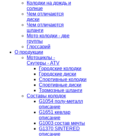
Колодки на дождь и
солнце
Чем отличаются
диски
Чем отличаются
шланги
Мото колодки - две
группы
Глоссарий
О продукции
Мотоциклы -
Скутеры - ATV
Городские колодки
Городские диски
Спортивные колодки
Спортивные диски
Тормозные шланги
Составы колодок
G1054 полу-металл
описание
G1651 кевлар
описание
G1003 состав мечты
G1370 SINTERED
описание