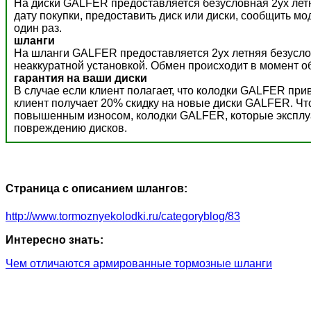
На диски GALFER предоставляется безусловная 2ух летн
дату покупки, предоставить диск или диски, сообщить м
один раз.
шланги
На шланги GALFER предоставляется 2ух летняя безусло
неаккуратной установкой. Обмен происходит в момент о
гарантия на ваши диски
В случае если клиент полагает, что колодки GALFER пр
клиент получает 20% скидку на новые диски GALFER. Ч
повышенным износом, колодки GALFER, которые эксплуат
повреждению дисков.
Страница с описанием шлангов:
http://www.tormoznyekolodki.ru/categoryblog/83
Интересно знать:
Чем отличаются армированные тормозные шланги