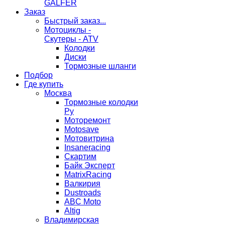
GALFER
Заказ
Быстрый заказ...
Мотоциклы -
Скутеры - ATV
Колодки
Диски
Тормозные шланги
Подбор
Где купить
Москва
Тормозные колодки
Ру
Моторемонт
Motosave
Мотовитрина
Insaneracing
Скартим
Байк Эксперт
MatrixRacing
Валкирия
Dustroads
ABC Moto
Altig
Владимирская