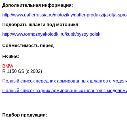
Дополнительная информация:
http://www.galferrussia.ru/motozikly/galfer-produkzija-dlja-sp
Подобрать шланги под мотоцикл:
http://www.tormoznyekolodki.ru/kupit/bystryipoisk
Совместимость перед
FK695C
BMW
R 1150 GS (c 2002)
Полный список передних армированных шлангов с модел
Полный список задних армированных шлангов с моделям
Подбор продукции: