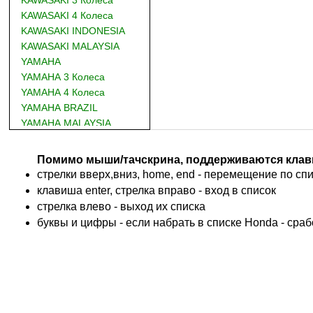
KAWASAKI 4 Колеса
KAWASAKI INDONESIA
KAWASAKI MALAYSIA
YAMAHA
YAMAHA 3 Колеса
YAMAHA 4 Колеса
YAMAHA BRAZIL
YAMAHA MALAYSIA
DUCATI
BMW
Помимо мыши/тачскрина, поддерживаются клав
KTM
стрелки вверх,вниз, home, end - перемещение по спис
TRIUMPH
клавиша enter, стрелка вправо - вход в список
ACCOSSATO
cтрелка влево - выход их списка
ADIVA
буквы и цифры - если набрать в списке Honda - сра
ADLY
ADLY 4 Колеса
AEON
AEON 4 Колеса
AJP
ALFER