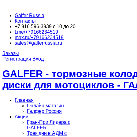
Galfer Russia
Контакты
+7 916 596-3939 с 10 до 20
t.me/+79166234519
max.ru/+79166234519
sales@galferrussia.ru
Заказы
Регистрация
Вход
GALFER - тормозные колод
диски для мотоциклов - Г
Главная
Онлайн магазин
Галфер Россия
Акции
Гран-При Лидера c
GALFER
Трек дни в АДМ с