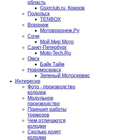
область
Gsxrclub.ru, Ковров
Подольск
TENBOX
Воронеж
Мотоворонеж.Ру
Сочи
Мой Мир Мото
Санкт-Петербург
Moto-Tech.Ru
Омск
Байк Тайм
Новомосковск
Зеленый Мотосервис
Интересно
Фото - производство
колодок
Модульное
производство
Принцип работы
тормозов
Чем отличаются
колодки
Сколько ходят
колодки