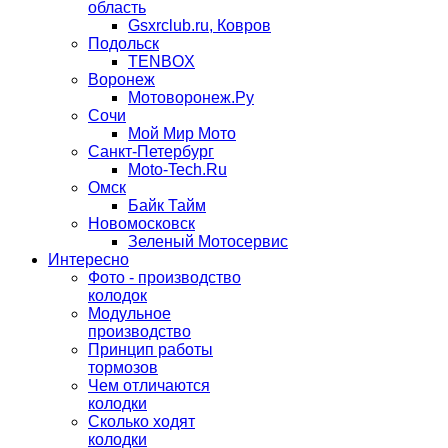
область
Gsxrclub.ru, Ковров
Подольск
TENBOX
Воронеж
Мотоворонеж.Ру
Сочи
Мой Мир Мото
Санкт-Петербург
Moto-Tech.Ru
Омск
Байк Тайм
Новомосковск
Зеленый Мотосервис
Интересно
Фото - производство
колодок
Модульное
производство
Принцип работы
тормозов
Чем отличаются
колодки
Сколько ходят
колодки