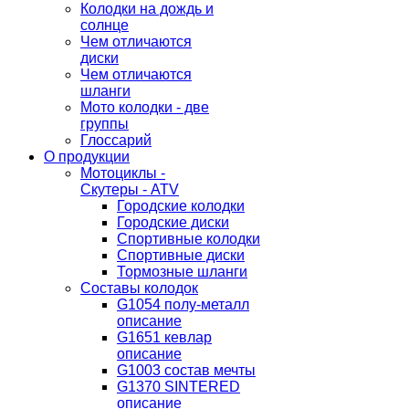
Колодки на дождь и
солнце
Чем отличаются
диски
Чем отличаются
шланги
Мото колодки - две
группы
Глоссарий
О продукции
Мотоциклы -
Скутеры - ATV
Городские колодки
Городские диски
Спортивные колодки
Спортивные диски
Тормозные шланги
Составы колодок
G1054 полу-металл
описание
G1651 кевлар
описание
G1003 состав мечты
G1370 SINTERED
описание