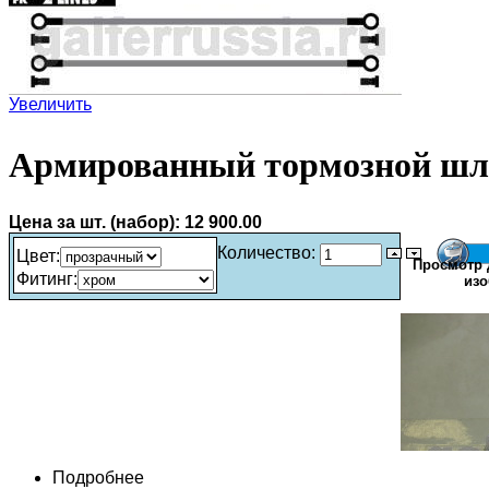
Увеличить
Армированный тормозной шл
Цена за шт. (набор):
12 900.00
Количество:
Цвет
:
Просмотр 
Фитинг
:
изо
Подробнее