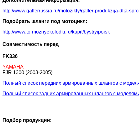
Дополнительная информация:
http://www.galferrussia.ru/motozikly/galfer-produkzija-dlja-sp
Подобрать шланги под мотоцикл:
http://www.tormoznyekolodki.ru/kupit/bystryipoisk
Совместимость перед
FK336
YAMAHA
FJR 1300 (2003-2005)
Полный список передних армированных шлангов с модел
Полный список задних армированных шлангов с моделям
Подбор продукции: