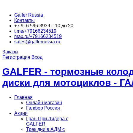
Galfer Russia
Контакты
+7 916 596-3939 с 10 до 20
t.me/+79166234519
max.ru/+79166234519
sales@galferrussia.ru
Заказы
Регистрация
Вход
GALFER - тормозные колод
диски для мотоциклов - Г
Главная
Онлайн магазин
Галфер Россия
Акции
Гран-При Лидера c
GALFER
Трек дни в АДМ с