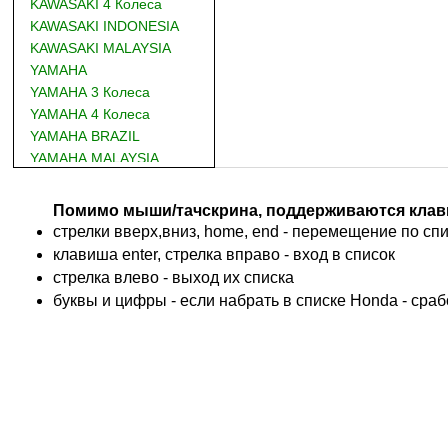
KAWASAKI 4 Колеса
KAWASAKI INDONESIA
KAWASAKI MALAYSIA
YAMAHA
YAMAHA 3 Колеса
YAMAHA 4 Колеса
YAMAHA BRAZIL
YAMAHA MALAYSIA
DUCATI
BMW
Помимо мыши/тачскрина, поддерживаются клав
KTM
стрелки вверх,вниз, home, end - перемещение по спис
TRIUMPH
клавиша enter, стрелка вправо - вход в список
ACCOSSATO
cтрелка влево - выход их списка
ADIVA
буквы и цифры - если набрать в списке Honda - сра
ADLY
ADLY 4 Колеса
AEON
AEON 4 Колеса
AJP
ALFER
ALPINA