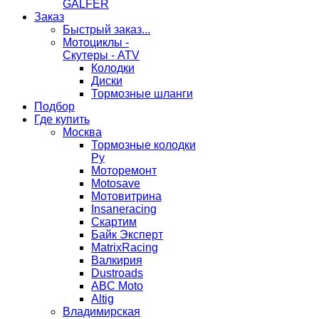
GALFER
Заказ
Быстрый заказ...
Мотоциклы -
Скутеры - ATV
Колодки
Диски
Тормозные шланги
Подбор
Где купить
Москва
Тормозные колодки
Ру
Моторемонт
Motosave
Мотовитрина
Insaneracing
Скартим
Байк Эксперт
MatrixRacing
Валкирия
Dustroads
ABC Moto
Altig
Владимирская