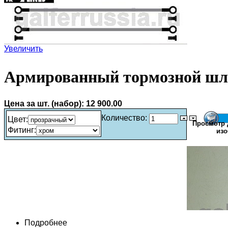
Увеличить
Армированный тормозной шл
Цена за шт. (набор):
12 900.00
Количество:
Цвет
:
Просмотр 
Фитинг
:
изо
Подробнее