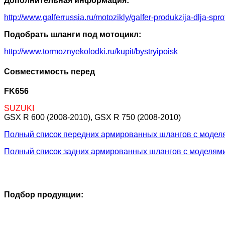
Дополнительная информация:
http://www.galferrussia.ru/motozikly/galfer-produkzija-dlja-sp
Подобрать шланги под мотоцикл:
http://www.tormoznyekolodki.ru/kupit/bystryipoisk
Совместимость перед
FK656
SUZUKI
GSX R 600 (2008-2010), GSX R 750 (2008-2010)
Полный список передних армированных шлангов с модел
Полный список задних армированных шлангов с моделям
Подбор продукции: