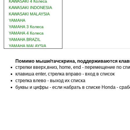
KAWASAKI 4 Колеса
KAWASAKI INDONESIA
KAWASAKI MALAYSIA
YAMAHA
YAMAHA 3 Колеса
YAMAHA 4 Колеса
YAMAHA BRAZIL
YAMAHA MALAYSIA
DUCATI
BMW
Помимо мыши/тачскрина, поддерживаются клав
KTM
стрелки вверх,вниз, home, end - перемещение по спис
TRIUMPH
клавиша enter, стрелка вправо - вход в список
ACCOSSATO
cтрелка влево - выход их списка
ADIVA
буквы и цифры - если набрать в списке Honda - сра
ADLY
ADLY 4 Колеса
AEON
AEON 4 Колеса
AJP
ALFER
ALPINA