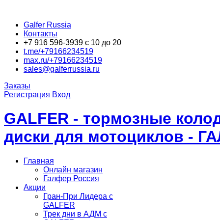
Galfer Russia
Контакты
+7 916 596-3939 с 10 до 20
t.me/+79166234519
max.ru/+79166234519
sales@galferrussia.ru
Заказы
Регистрация
Вход
GALFER - тормозные колод
диски для мотоциклов - Г
Главная
Онлайн магазин
Галфер Россия
Акции
Гран-При Лидера c
GALFER
Трек дни в АДМ с