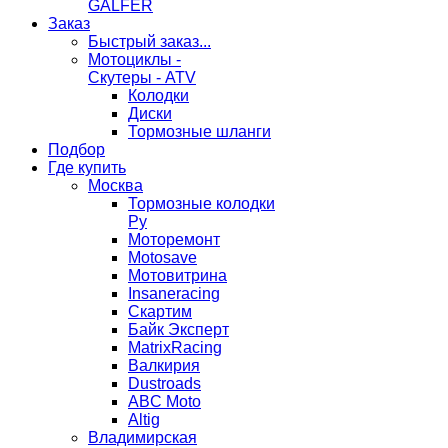
GALFER
Заказ
Быстрый заказ...
Мотоциклы -
Скутеры - ATV
Колодки
Диски
Тормозные шланги
Подбор
Где купить
Москва
Тормозные колодки
Ру
Моторемонт
Motosave
Мотовитрина
Insaneracing
Скартим
Байк Эксперт
MatrixRacing
Валкирия
Dustroads
ABC Moto
Altig
Владимирская