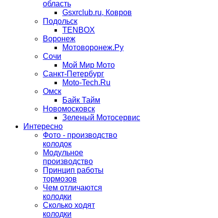
область
Gsxrclub.ru, Ковров
Подольск
TENBOX
Воронеж
Мотоворонеж.Ру
Сочи
Мой Мир Мото
Санкт-Петербург
Moto-Tech.Ru
Омск
Байк Тайм
Новомосковск
Зеленый Мотосервис
Интересно
Фото - производство
колодок
Модульное
производство
Принцип работы
тормозов
Чем отличаются
колодки
Сколько ходят
колодки