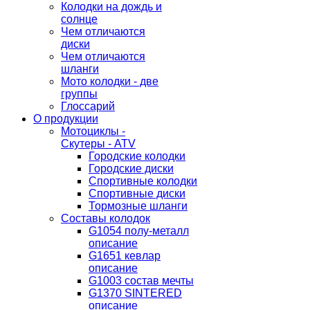
Колодки на дождь и
солнце
Чем отличаются
диски
Чем отличаются
шланги
Мото колодки - две
группы
Глоссарий
О продукции
Мотоциклы -
Скутеры - ATV
Городские колодки
Городские диски
Спортивные колодки
Спортивные диски
Тормозные шланги
Составы колодок
G1054 полу-металл
описание
G1651 кевлар
описание
G1003 состав мечты
G1370 SINTERED
описание