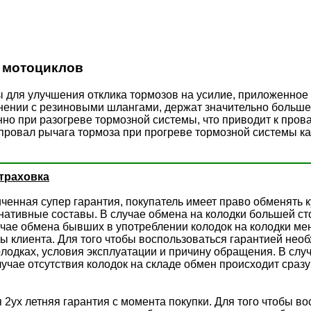
 мотоциклов
ля улучшения отклика тормозов на усилие, приложенное н
нении с резиновыми шлангами, держат значительно больш
но при разогреве тормозной системы, что приводит к пров
ровал рычага тормоза при прогреве тормозной системы ка
траховка
енная супер гарантия, покупатель имеет право обменять 
рнативные составы. В случае обмена на колодки большей с
чае обмена бывших в употреблении колодок на колодки ме
ы клиента. Для того чтобы воспользоваться гарантией необх
олодках, условия эксплуатации и причину обращения. В слу
учае отсутствия колодок на складе обмен происходит сраз
2ух летняя гарантия с момента покупки. Для того чтобы в