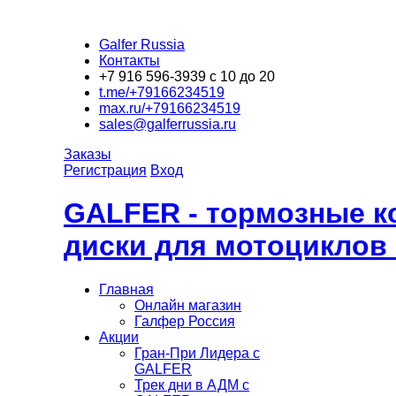
Galfer Russia
Контакты
+7 916 596-3939 с 10 до 20
t.me/+79166234519
max.ru/+79166234519
sales@galferrussia.ru
Заказы
Регистрация
Вход
GALFER - тормозные к
диски для мотоциклов
Главная
Онлайн магазин
Галфер Россия
Акции
Гран-При Лидера c
GALFER
Трек дни в АДМ с