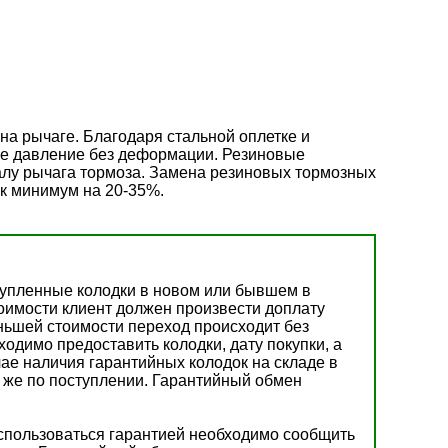
а рычаге. Благодаря стальной оплетке и
ее давление без деформации. Резиновые
алу рычага тормоза. Замена резиновых тормозных
к минимум на 20-35%.
купленные колодки в новом или бывшем в
тоимости клиент должен произвести доплату
ньшей стоимости переход происходит без
одимо предоставить колодки, дату покупки, а
чае наличия гарантийных колодок на складе в
у же по поступлении. Гарантийный обмен
оспользоваться гарантией необходимо сообщить