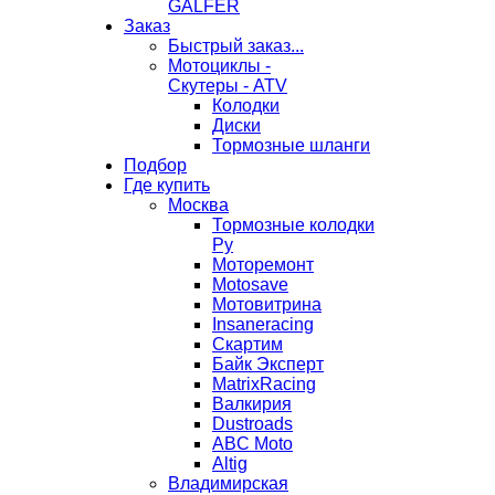
GALFER
Заказ
Быстрый заказ...
Мотоциклы -
Скутеры - ATV
Колодки
Диски
Тормозные шланги
Подбор
Где купить
Москва
Тормозные колодки
Ру
Моторемонт
Motosave
Мотовитрина
Insaneracing
Скартим
Байк Эксперт
MatrixRacing
Валкирия
Dustroads
ABC Moto
Altig
Владимирская