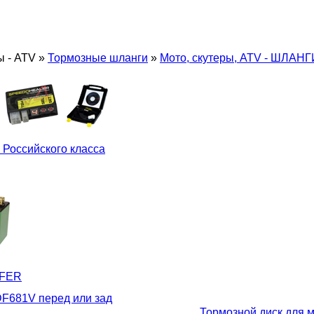
ы - ATV
»
Тормозные шланги
»
Мото, скутеры, ATV - ШЛАНГ
 Российского класса
LFER
DF681V перед или зад
Тормозной диск для 