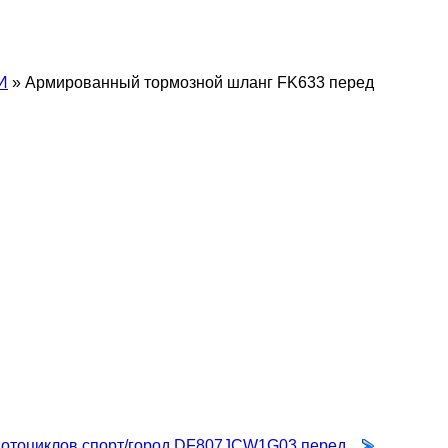
И
»
Армированный тормозной шланг FK633 перед
мотоциклов спорт/город DF807JCW1G03 перед