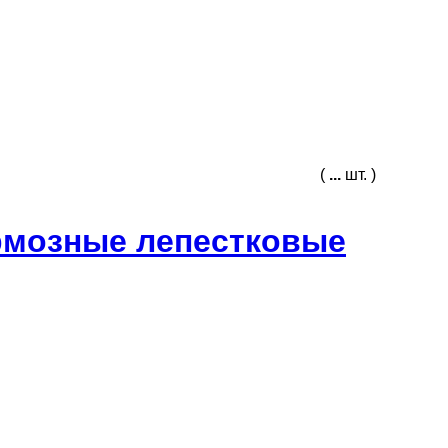
(
...
шт. )
рмозные лепестковые