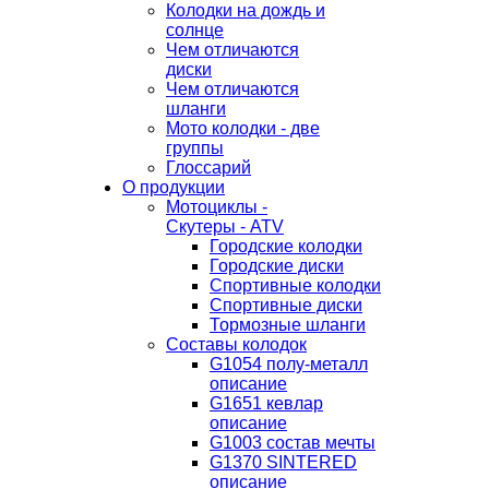
Колодки на дождь и
солнце
Чем отличаются
диски
Чем отличаются
шланги
Мото колодки - две
группы
Глоссарий
О продукции
Мотоциклы -
Скутеры - ATV
Городские колодки
Городские диски
Спортивные колодки
Спортивные диски
Тормозные шланги
Составы колодок
G1054 полу-металл
описание
G1651 кевлар
описание
G1003 состав мечты
G1370 SINTERED
описание