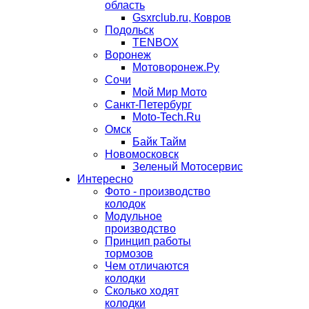
область
Gsxrclub.ru, Ковров
Подольск
TENBOX
Воронеж
Мотоворонеж.Ру
Сочи
Мой Мир Мото
Санкт-Петербург
Moto-Tech.Ru
Омск
Байк Тайм
Новомосковск
Зеленый Мотосервис
Интересно
Фото - производство
колодок
Модульное
производство
Принцип работы
тормозов
Чем отличаются
колодки
Сколько ходят
колодки