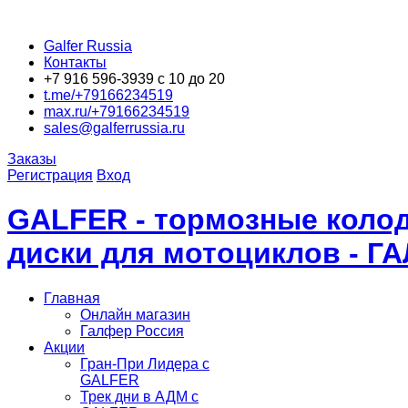
Galfer Russia
Контакты
+7 916 596-3939 с 10 до 20
t.me/+79166234519
max.ru/+79166234519
sales@galferrussia.ru
Заказы
Регистрация
Вход
GALFER - тормозные колод
диски для мотоциклов - Г
Главная
Онлайн магазин
Галфер Россия
Акции
Гран-При Лидера c
GALFER
Трек дни в АДМ с