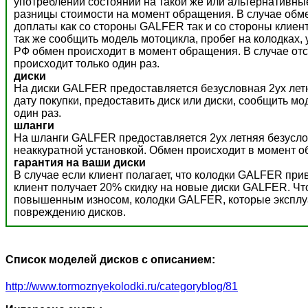
употреблении состоянии на такой же или альтернативны
разницы стоимости на момент обращения. В случае обм
доплаты как со стороны GALFER так и со стороны клиент
так же сообщить модель мотоцикла, пробег на колодках,
РФ обмен происходит в момент обращения. В случае отс
происходит только один раз.
диски
На диски GALFER предоставляется безусловная 2ух летн
дату покупки, предоставить диск или диски, сообщить м
один раз.
шланги
На шланги GALFER предоставляется 2ух летняя безусло
неаккуратной установкой. Обмен происходит в момент о
гарантия на ваши диски
В случае если клиент полагает, что колодки GALFER пр
клиент получает 20% скидку на новые диски GALFER. Ч
повышенным износом, колодки GALFER, которые эксплуат
повреждению дисков.
Список моделей дисков с описанием:
http://www.tormoznyekolodki.ru/categoryblog/81