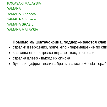
KAWASAKI MALAYSIA
YAMAHA
YAMAHA 3 Колеса
YAMAHA 4 Колеса
YAMAHA BRAZIL
YAMAHA MALAYSIA
DUCATI
BMW
Помимо мыши/тачскрина, поддерживаются клав
KTM
стрелки вверх,вниз, home, end - перемещение по спис
TRIUMPH
клавиша enter, стрелка вправо - вход в список
ACCOSSATO
cтрелка влево - выход их списка
ADIVA
буквы и цифры - если набрать в списке Honda - сра
ADLY
ADLY 4 Колеса
AEON
AEON 4 Колеса
AJP
ALFER
ALPINA
APRILIA