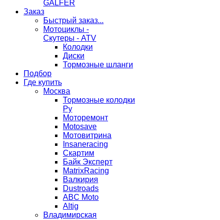
GALFER
Заказ
Быстрый заказ...
Мотоциклы -
Скутеры - ATV
Колодки
Диски
Тормозные шланги
Подбор
Где купить
Москва
Тормозные колодки
Ру
Моторемонт
Motosave
Мотовитрина
Insaneracing
Скартим
Байк Эксперт
MatrixRacing
Валкирия
Dustroads
ABC Moto
Altig
Владимирская