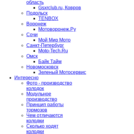
область
Gsxrclub.ru, Ковров
Подольск
TENBOX
Воронеж
Мотоворонеж.Ру
Сочи
Мой Мир Мото
Санкт-Петербург
Moto-Tech.Ru
Омск
Байк Тайм
Новомосковск
Зеленый Мотосервис
Интересно
Фото - производство
колодок
Модульное
производство
Принцип работы
тормозов
Чем отличаются
колодки
Сколько ходят
колодки