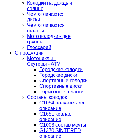
Колодки на дождь и
солнце
Чем отличаются
диски
Чем отличаются
шланги
Мото колодки - две
группы
Глоссарий
О продукции
Мотоциклы -
Скутеры - ATV
Городские колодки
Городские диски
Спортивные колодки
Спортивные диски
Тормозные шланги
Составы колодок
G1054 полу-металл
описание
G1651 кевлар
описание
G1003 состав мечты
G1370 SINTERED
описание