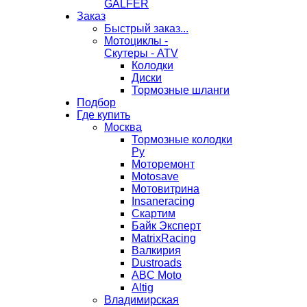
GALFER
Заказ
Быстрый заказ...
Мотоциклы -
Скутеры - ATV
Колодки
Диски
Тормозные шланги
Подбор
Где купить
Москва
Тормозные колодки
Ру
Моторемонт
Motosave
Мотовитрина
Insaneracing
Скартим
Байк Эксперт
MatrixRacing
Валкирия
Dustroads
ABC Moto
Altig
Владимирская