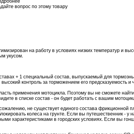
одробнее
дайте вопрос по этому товару
имизирован на работу в условиях низких температур и вы
ым укусом.
тавах + 1 специальный состав, выпускаемый для тормозны
 высокий контроль за торможением его предсказуемость и 
асть применения мотоцикла. Поэтому вы не сможете найти
видите в списке состав - он будет работать с вашим мотоцик
сожалению, не существует единого состава фрикционной пл
блокировать колеса на грунте. Если вы путешественник - у 
чными характеристиками в городских условиях. Если вы гон