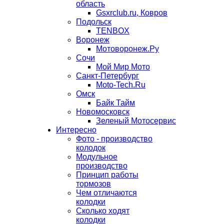
область
Gsxrclub.ru, Ковров
Подольск
TENBOX
Воронеж
Мотоворонеж.Ру
Сочи
Мой Мир Мото
Санкт-Петербург
Moto-Tech.Ru
Омск
Байк Тайм
Новомосковск
Зеленый Мотосервис
Интересно
Фото - производство
колодок
Модульное
производство
Принцип работы
тормозов
Чем отличаются
колодки
Сколько ходят
колодки