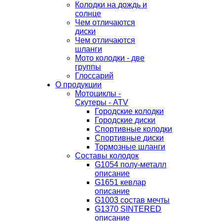
Колодки на дождь и
солнце
Чем отличаются
диски
Чем отличаются
шланги
Мото колодки - две
группы
Глоссарий
О продукции
Мотоциклы -
Скутеры - ATV
Городские колодки
Городские диски
Спортивные колодки
Спортивные диски
Тормозные шланги
Составы колодок
G1054 полу-металл
описание
G1651 кевлар
описание
G1003 состав мечты
G1370 SINTERED
описание