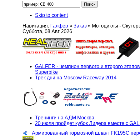
Skip to content
Навигация:
Галфер
»
Заказ
»
Мотоциклы - Скутер
Суббота, 08 Авг 2026
GALFER - чемпион первого и второго этапов
Superbike
Трек дни на Moscow Raceway 2014
Тренинги на АДМ Москва
20 июля пройдет кубок Лидера вместе с GA
Армированный тормозной шланг FK195C пер