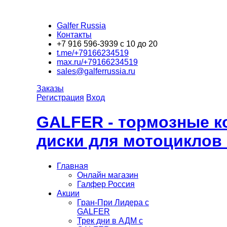
Galfer Russia
Контакты
+7 916 596-3939 с 10 до 20
t.me/+79166234519
max.ru/+79166234519
sales@galferrussia.ru
Заказы
Регистрация
Вход
GALFER - тормозные к
диски для мотоциклов
Главная
Онлайн магазин
Галфер Россия
Акции
Гран-При Лидера c
GALFER
Трек дни в АДМ с