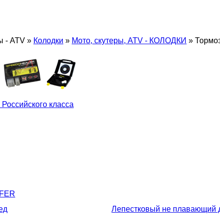
ы - ATV
»
Колодки
»
Мото, скутеры, ATV - КОЛОДКИ
»
Тормоз
 Российского класса
LFER
ед
Лепестковый не плавающий 