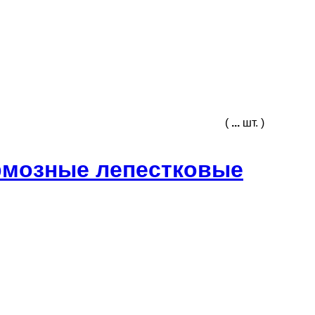
(
...
шт. )
рмозные лепестковые