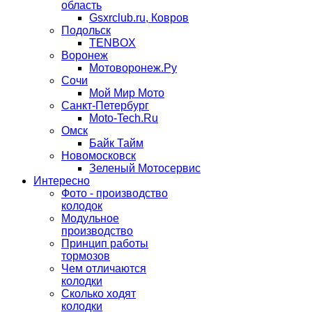
область
Gsxrclub.ru, Ковров
Подольск
TENBOX
Воронеж
Мотоворонеж.Ру
Сочи
Мой Мир Мото
Санкт-Петербург
Moto-Tech.Ru
Омск
Байк Тайм
Новомосковск
Зеленый Мотосервис
Интересно
Фото - производство
колодок
Модульное
производство
Принцип работы
тормозов
Чем отличаются
колодки
Сколько ходят
колодки