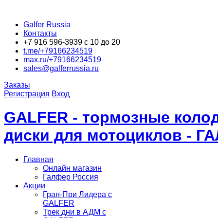
Galfer Russia
Контакты
+7 916 596-3939 с 10 до 20
t.me/+79166234519
max.ru/+79166234519
sales@galferrussia.ru
Заказы
Регистрация
Вход
GALFER - тормозные колод
диски для мотоциклов - Г
Главная
Онлайн магазин
Галфер Россия
Акции
Гран-При Лидера c
GALFER
Трек дни в АДМ с