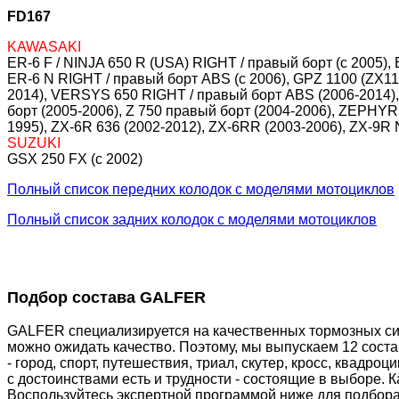
FD167
KAWASAKI
ER-6 F / NINJA 650 R (USA) RIGHT / правый борт (c 2005), 
ER-6 N RIGHT / правый борт ABS (c 2006), GPZ 1100 (ZX11
2014), VERSYS 650 RIGHT / правый борт ABS (2006-2014), Z 
борт (2005-2006), Z 750 правый борт (2004-2006), ZEPHYR 40
1995), ZX-6R 636 (2002-2012), ZX-6RR (2003-2006), ZX-9R N
SUZUKI
GSX 250 FX (c 2002)
Полный список передних колодок с моделями мотоциклов
Полный список задних колодок с моделями мотоциклов
Подбор состава GALFER
GALFER специализируется на качественных тормозных сис
можно ожидать качество. Поэтому, мы выпускаем 12 сост
- город, спорт, путешествия, триал, скутер, кросс, квадр
с достоинствами есть и трудности - состоящие в выборе. 
Воспользуйтесь экспертной программой ниже для подбора