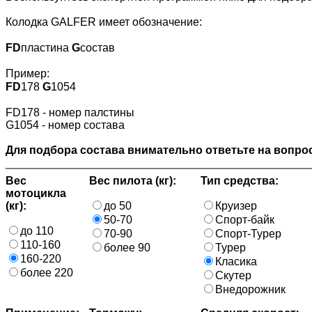
Колодка GALFER имеет обозначение:
FD
пластина
G
состав
Пример:
FD
178
G
1054
FD178 - номер палстины
G1054 - номер состава
Для подбора состава внимательно ответьте на вопрос
Вес
Вес пилота (кг):
Тип средства:
мотоцикла
(кг):
до 50
Круизер
50-70
Спорт-байк
до 110
70-90
Спорт-Турер
110-160
более 90
Турер
160-220
Класика
более 220
Скутер
Внедорожник