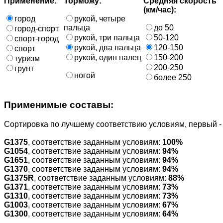
Применение:
Торможу:
Средняя скорость
(км/час):
город
рукой, четыре
пальца
до 50
город-спорт
рукой, три пальца
50-120
спорт-город
рукой, два пальца
120-150
спорт
рукой, один палец
150-200
туризм
200-250
грунт
ногой
более 250
Применимые составы:
Cортировка по лучшему соответствию условиям, первый 
G1375
, соответствие заданным условиям:
100%
G1054
, соответствие заданным условиям:
94%
G1651
, соответствие заданным условиям:
94%
G1370
, соответствие заданным условиям:
94%
G1375R
, соответствие заданным условиям:
88%
G1371
, соответствие заданным условиям:
73%
G1310
, соответствие заданным условиям:
73%
G1003
, соответствие заданным условиям:
67%
G1300
, соответствие заданным условиям:
64%