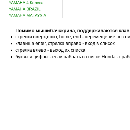
YAMAHA 4 Колеса
YAMAHA BRAZIL
YAMAHA MALAYSIA
DUCATI
BMW
Помимо мыши/тачскрина, поддерживаются клав
KTM
стрелки вверх,вниз, home, end - перемещение по спис
TRIUMPH
клавиша enter, стрелка вправо - вход в список
ACCOSSATO
cтрелка влево - выход их списка
ADIVA
буквы и цифры - если набрать в списке Honda - сра
ADLY
ADLY 4 Колеса
AEON
AEON 4 Колеса
AJP
ALFER
ALPINA
APRILIA
ARCTIC CAT 4 Колеса
ARCTIC CAT Снег
ARMSTRONG