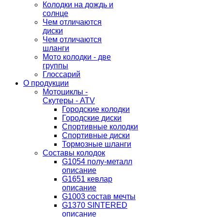
Колодки на дождь и
солнце
Чем отличаются
диски
Чем отличаются
шланги
Мото колодки - две
группы
Глоссарий
О продукции
Мотоциклы -
Скутеры - ATV
Городские колодки
Городские диски
Спортивные колодки
Спортивные диски
Тормозные шланги
Составы колодок
G1054 полу-металл
описание
G1651 кевлар
описание
G1003 состав мечты
G1370 SINTERED
описание