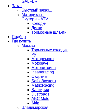
GALFER
Заказ
Быстрый заказ...
Мотоциклы -
Скутеры - ATV
Колодки
Диски
Тормозные шланги
Подбор
Где купить
Москва
Тормозные колодки
Ру
Моторемонт
Motosave
Мотовитрина
Insaneracing
Скартим
Байк Эксперт
MatrixRacing
Валкирия
Dustroads
ABC Moto
Altig
Владимирская