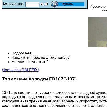
Количество:
Просмотр 
изо
Подробнее
Задайте вопрос по этому товару
Мнения покупателей
( Industrias GALFER )
Тормозные колодки FD167G1371
1371 это спортивно-туристический состав на задний супп
подходит к повседневно используемым тяжелым мотоциклам
коэффициента трения на низких и средних скоростях, ос
состав для комфортной повседневной езды без экстрима.