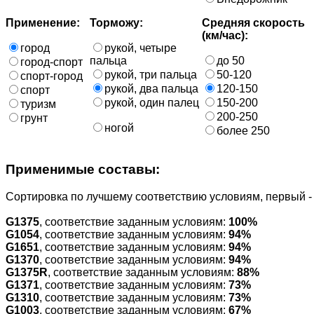
Применение:
Торможу:
Средняя скорость
(км/час):
город
рукой, четыре
пальца
до 50
город-спорт
рукой, три пальца
50-120
спорт-город
рукой, два пальца
120-150
спорт
рукой, один палец
150-200
туризм
200-250
грунт
ногой
более 250
Применимые составы:
Cортировка по лучшему соответствию условиям, первый 
G1375
, соответствие заданным условиям:
100%
G1054
, соответствие заданным условиям:
94%
G1651
, соответствие заданным условиям:
94%
G1370
, соответствие заданным условиям:
94%
G1375R
, соответствие заданным условиям:
88%
G1371
, соответствие заданным условиям:
73%
G1310
, соответствие заданным условиям:
73%
G1003
, соответствие заданным условиям:
67%