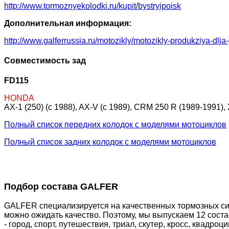
http://www.tormoznyekolodki.ru/kupit/bystryipoisk
Дополнительная информация:
http://www.galferrussia.ru/motozikly/motozikly-produkziya-dlja
Совместимость зад
FD115
HONDA
AX-1 (250) (c 1988), AX-V (c 1989), CRM 250 R (1989-1991),
Полный список передних колодок с моделями мотоциклов
Полный список задних колодок с моделями мотоциклов
Подбор состава GALFER
GALFER специализируется на качественных тормозных сис
можно ожидать качество. Поэтому, мы выпускаем 12 сост
- город, спорт, путешествия, триал, скутер, кросс, квадр