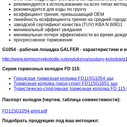
рекомендуется к использованию на всех типах мотоц
рекомендуется для езды по грунту
коэффициент трения, превышающий OEM
линейность коэффициента трения на средней городск
заводской сертификат качества (TUV) KBA N 60811
минимальный эффект увядания
минимальная потеря эффективности во время дожд
прогрессивное торможение
G1054 - рабочая лошадка GALFER - характеристики и
http://www.tormoznyekolodki.ru/produkziya/sostavy-kolodok/g
Серия тормозных колодок FD 115:
Городская тормозная колодка FD115G1054 зад
Тормозная колодка город-спорт FD115G1651 зад
Туристическо-спортивная тормозная колодка FD 115
Паспорт колодок (чертеж, таблица совместимости):
FD115G1054-print.pdf
Подобрать продукцию под ваш мотоцикл: