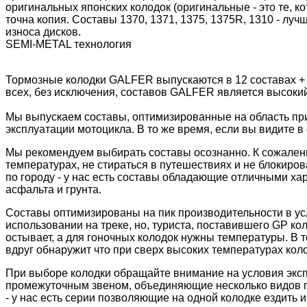
оригинальных японских колодок (оригинальные - это те, 
точна копия. Составы 1370, 1371, 1375, 1375R, 1310 - лу
износа дисков.
SEMI-METAL технология
Тормозные колодки GALFER выпускаются в 12 составах +
всех, без исключения, составов GALFER является высоки
Мы выпускаем составы, оптимизированные на область пр
эксплуатации мотоцикла. В то же время, если вы видите в 
Мы рекомендуем выбирать составы осознанно. К сожалени
температурах, не стираться в путешествиях и не блокиров
по городу - у нас есть составы обладающие отличными ха
асфальта и грунта.
Составы оптимизированы на пик производительности в ус
использовании на треке, но, туриста, поставившего GP к
остывает, а для гоночных колодок нужны температуры. В 
вдруг обнаружит что при сверх высоких температурах колод
При выборе колодки обращайте внимание на условия экс
промежуточным звеном, объединяющие несколько видов пр
- у нас есть серии позволяющие на одной колодке ездить и 