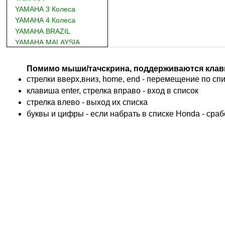
YAMAHA 3 Колеса
YAMAHA 4 Колеса
YAMAHA BRAZIL
YAMAHA MALAYSIA
DUCATI
BMW
Помимо мыши/тачскрина, поддерживаются клав
KTM
стрелки вверх,вниз, home, end - перемещение по спис
TRIUMPH
клавиша enter, стрелка вправо - вход в список
ACCOSSATO
cтрелка влево - выход их списка
ADIVA
буквы и цифры - если набрать в списке Honda - сра
ADLY
ADLY 4 Колеса
AEON
AEON 4 Колеса
AJP
ALFER
ALPINA
APRILIA
ARCTIC CAT 4 Колеса
ARCTIC CAT Снег