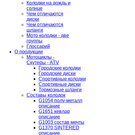
Колодки на дождь и
солнце
Чем отличаются
диски
Чем отличаются
шланги
Мото колодки - две
группы
Глоссарий
О продукции
Мотоциклы -
Скутеры - ATV
Городские колодки
Городские диски
Спортивные колодки
Спортивные диски
Тормозные шланги
Составы колодок
G1054 полу-металл
описание
G1651 кевлар
описание
G1003 состав мечты
G1370 SINTERED
описание