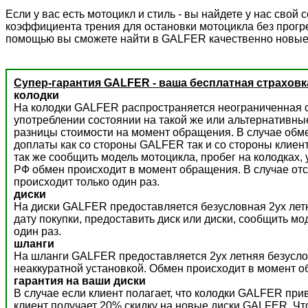
Если у вас есть мотоцикл и стиль - вы найдете у нас сво
коэффициента трения для остановки мотоцикла без прогре
помощью вы сможете найти в GALFER качественно новые
Супер-гарантия GALFER - ваша бесплатная страховк
колодки
На колодки GALFER распространяется неограниченная с
употреблении состоянии на такой же или альтернативны
разницы стоимости на момент обращения. В случае обм
доплаты как со стороны GALFER так и со стороны клиент
так же сообщить модель мотоцикла, пробег на колодках,
РФ обмен происходит в момент обращения. В случае отс
происходит только один раз.
диски
На диски GALFER предоставляется безусловная 2ух летн
дату покупки, предоставить диск или диски, сообщить м
один раз.
шланги
На шланги GALFER предоставляется 2ух летняя безусло
неаккуратной установкой. Обмен происходит в момент о
гарантия на ваши диски
В случае если клиент полагает, что колодки GALFER пр
клиент получает 20% скидку на новые диски GALFER. Ч