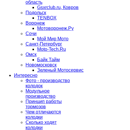
область
Gsxrclub.ru, Ковров
Подольск
TENBOX
Воронеж
Мотоворонеж.Ру
Сочи
Мой Мир Мото
Санкт-Петербург
Moto-Tech.Ru
Омск
Байк Тайм
Новомосковск
Зеленый Мотосервис
Интересно
Фото - производство
колодок
Модульное
производство
Принцип работы
тормозов
Чем отличаются
колодки
Сколько ходят
колодки