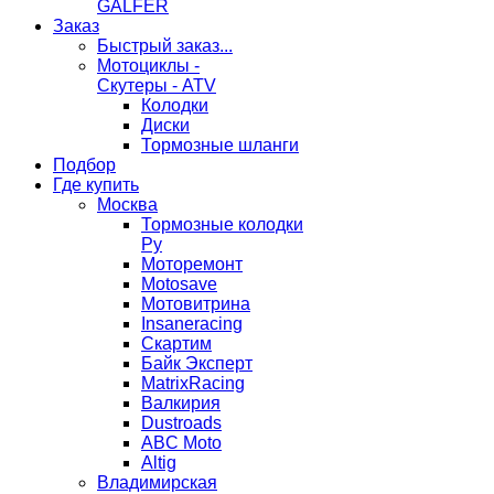
GALFER
Заказ
Быстрый заказ...
Мотоциклы -
Скутеры - ATV
Колодки
Диски
Тормозные шланги
Подбор
Где купить
Москва
Тормозные колодки
Ру
Моторемонт
Motosave
Мотовитрина
Insaneracing
Скартим
Байк Эксперт
MatrixRacing
Валкирия
Dustroads
ABC Moto
Altig
Владимирская