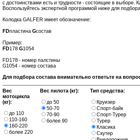
с достоинствами есть и трудности - состоящие в выборе. 
Воспользуйтесь экспертной программой ниже для подбора
Колодка GALFER имеет обозначение:
FD
пластина
G
состав
Пример:
FD
178
G
1054
FD178 - номер палстины
G1054 - номер состава
Для подбора состава внимательно ответьте на вопрос
Вес
Вес пилота (кг):
Тип средства:
мотоцикла
(кг):
до 50
Круизер
50-70
Спорт-байк
до 110
70-90
Спорт-Турер
110-160
более 90
Турер
160-220
Класика
более 220
Скутер
Внедорожник