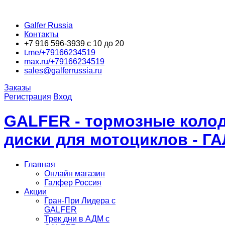
Galfer Russia
Контакты
+7 916 596-3939 с 10 до 20
t.me/+79166234519
max.ru/+79166234519
sales@galferrussia.ru
Заказы
Регистрация
Вход
GALFER - тормозные колод
диски для мотоциклов - Г
Главная
Онлайн магазин
Галфер Россия
Акции
Гран-При Лидера c
GALFER
Трек дни в АДМ с