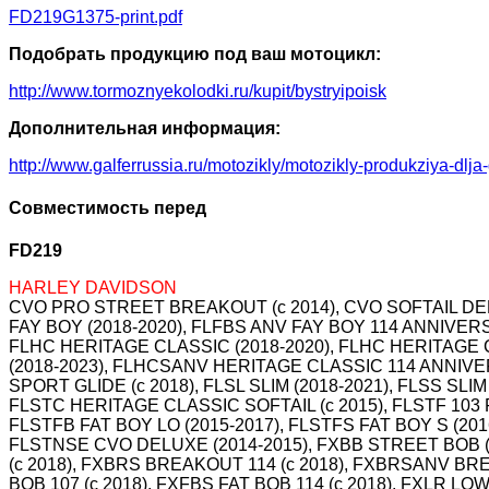
FD219G1375-print.pdf
Подобрать продукцию под ваш мотоцикл:
http://www.tormoznyekolodki.ru/kupit/bystryipoisk
Дополнительная информация:
http://www.galferrussia.ru/motozikly/motozikly-produkziya-dlja
Совместимость перед
FD219
HARLEY DAVIDSON
CVO PRO STREET BREAKOUT (c 2014), CVO SOFTAIL DELUXE
FAY BOY (2018-2020), FLFBS ANV FAY BOY 114 ANNIVERS
FLHC HERITAGE CLASSIC (2018-2020), FLHC HERITAGE C
(2018-2023), FLHCSANV HERITAGE CLASSIC 114 ANNIVERSAR
SPORT GLIDE (c 2018), FLSL SLIM (2018-2021), FLSS SLI
FLSTC HERITAGE CLASSIC SOFTAIL (c 2015), FLSTF 103 FA
FLSTFB FAT BOY LO (2015-2017), FLSTFS FAT BOY S (201
FLSTNSE CVO DELUXE (2014-2015), FXBB STREET BOB (
(c 2018), FXBRS BREAKOUT 114 (c 2018), FXBRSANV BRE
BOB 107 (c 2018), FXFBS FAT BOB 114 (c 2018), FXLR LO