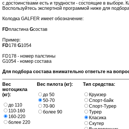
с достоинствами есть и трудности - состоящие в выборе. 
Воспользуйтесь экспертной программой ниже для подбора
Колодка GALFER имеет обозначение:
FD
пластина
G
состав
Пример:
FD
178
G
1054
FD178 - номер палстины
G1054 - номер состава
Для подбора состава внимательно ответьте на вопрос
Вес
Вес пилота (кг):
Тип средства:
мотоцикла
(кг):
до 50
Круизер
50-70
Спорт-байк
до 110
70-90
Спорт-Турер
110-160
более 90
Турер
160-220
Класика
более 220
Скутер