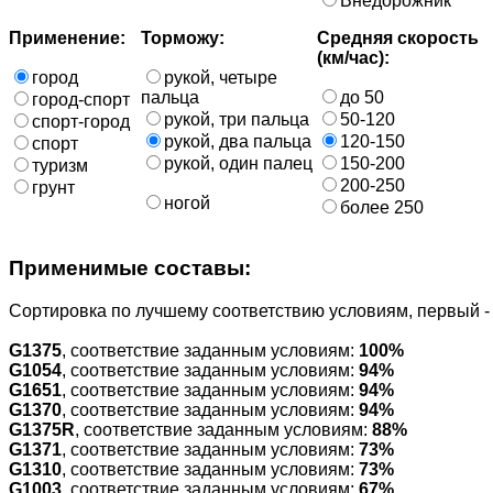
Внедорожник
Применение:
Торможу:
Средняя скорость
(км/час):
город
рукой, четыре
пальца
до 50
город-спорт
рукой, три пальца
50-120
спорт-город
рукой, два пальца
120-150
спорт
рукой, один палец
150-200
туризм
200-250
грунт
ногой
более 250
Применимые составы:
Cортировка по лучшему соответствию условиям, первый 
G1375
, соответствие заданным условиям:
100%
G1054
, соответствие заданным условиям:
94%
G1651
, соответствие заданным условиям:
94%
G1370
, соответствие заданным условиям:
94%
G1375R
, соответствие заданным условиям:
88%
G1371
, соответствие заданным условиям:
73%
G1310
, соответствие заданным условиям:
73%
G1003
, соответствие заданным условиям:
67%