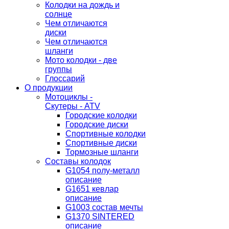
Колодки на дождь и
солнце
Чем отличаются
диски
Чем отличаются
шланги
Мото колодки - две
группы
Глоссарий
О продукции
Мотоциклы -
Скутеры - ATV
Городские колодки
Городские диски
Спортивные колодки
Спортивные диски
Тормозные шланги
Составы колодок
G1054 полу-металл
описание
G1651 кевлар
описание
G1003 состав мечты
G1370 SINTERED
описание