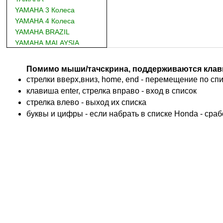
YAMAHA 3 Колеса
YAMAHA 4 Колеса
YAMAHA BRAZIL
YAMAHA MALAYSIA
DUCATI
BMW
Помимо мыши/тачскрина, поддерживаются клав
KTM
стрелки вверх,вниз, home, end - перемещение по спис
TRIUMPH
клавиша enter, стрелка вправо - вход в список
ACCOSSATO
cтрелка влево - выход их списка
ADIVA
буквы и цифры - если набрать в списке Honda - сра
ADLY
ADLY 4 Колеса
AEON
AEON 4 Колеса
AJP
ALFER
ALPINA
APRILIA
ARCTIC CAT 4 Колеса
ARCTIC CAT Снег