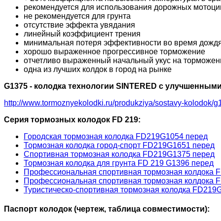
рекомендуется для использования дорожных мотоцикл
не рекомендуется для грунта
отсутствие эффекта увядания
линейный коэффициент трения
минимальная потеря эффективности во время дожд
хорошо выраженное прогрессивное торможение
отчетливо выраженный начальный укус на торможени
одна из лучших колдок в город на рынке
G1375 - колодка технологии SINTERED с улучшенными
http://www.tormoznyekolodki.ru/produkziya/sostavy-kolodok/g
Серия тормозных колодок FD 219:
Городская тормозная колодка FD219G1054 перед
Тормозная колодка город-спорт FD219G1651 перед
Спортивная тормозная колодка FD219G1375 перед
Тормозная колодка для грунта FD 219 G1396 перед
Профессиональная спортивная тормозная колдока 
Профессиональная спортивная тормозная колдока F
Туристическо-спортивная тормозная колодка FD219
Паспорт колодок (чертеж, таблица совместимости):