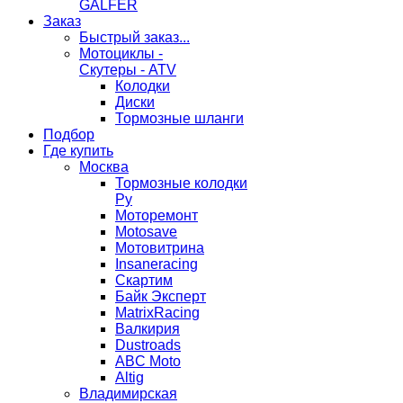
GALFER
Заказ
Быстрый заказ...
Мотоциклы -
Скутеры - ATV
Колодки
Диски
Тормозные шланги
Подбор
Где купить
Москва
Тормозные колодки
Ру
Моторемонт
Motosave
Мотовитрина
Insaneracing
Скартим
Байк Эксперт
MatrixRacing
Валкирия
Dustroads
ABC Moto
Altig
Владимирская