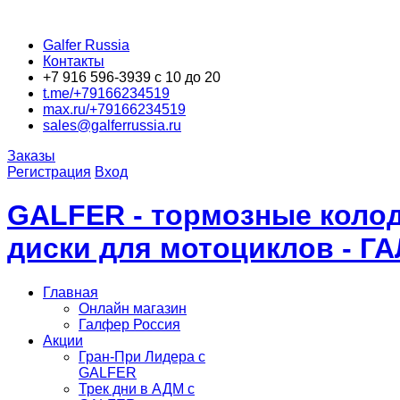
Galfer Russia
Контакты
+7 916 596-3939 с 10 до 20
t.me/+79166234519
max.ru/+79166234519
sales@galferrussia.ru
Заказы
Регистрация
Вход
GALFER - тормозные колод
диски для мотоциклов - Г
Главная
Онлайн магазин
Галфер Россия
Акции
Гран-При Лидера c
GALFER
Трек дни в АДМ с