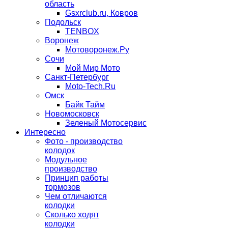
область
Gsxrclub.ru, Ковров
Подольск
TENBOX
Воронеж
Мотоворонеж.Ру
Сочи
Мой Мир Мото
Санкт-Петербург
Moto-Tech.Ru
Омск
Байк Тайм
Новомосковск
Зеленый Мотосервис
Интересно
Фото - производство
колодок
Модульное
производство
Принцип работы
тормозов
Чем отличаются
колодки
Сколько ходят
колодки