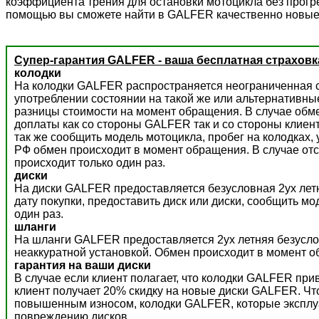
коэффициента трения для остановки мотоцикла без прогре
помощью вы сможете найти в GALFER качественно новые
Супер-гарантия GALFER - ваша бесплатная страховк
колодки
На колодки GALFER распространяется неограниченная с
употреблении состоянии на такой же или альтернативны
разницы стоимости на момент обращения. В случае обм
доплаты как со стороны GALFER так и со стороны клиент
так же сообщить модель мотоцикла, пробег на колодках,
РФ обмен происходит в момент обращения. В случае отс
происходит только один раз.
диски
На диски GALFER предоставляется безусловная 2ух летн
дату покупки, предоставить диск или диски, сообщить м
один раз.
шланги
На шланги GALFER предоставляется 2ух летняя безусло
неаккуратной установкой. Обмен происходит в момент о
гарантия на ваши диски
В случае если клиент полагает, что колодки GALFER пр
клиент получает 20% скидку на новые диски GALFER. Ч
повышенным износом, колодки GALFER, которые эксплуат
повреждению дисков.