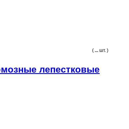
(
...
шт. )
рмозные лепестковые