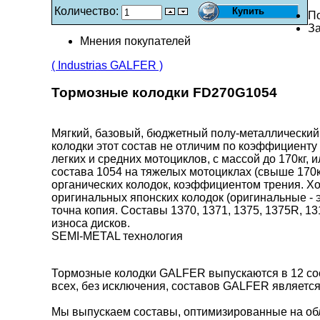
Количество:
П
За
Мнения покупателей
( Industrias GALFER )
Тормозные колодки FD270G1054
Мягкий, базовый, бюджетный полу-металлический
колодки этот состав не отличим по коэффициенту
легких и средних мотоциклов, с массой до 170кг,
состава 1054 на тяжелых мотоциклах (свыше 170кг
органических колодок, коэффициентом трения. Хор
оригинальных японских колодок (оригинальные - 
точна копия. Составы 1370, 1371, 1375, 1375R, 1
износа дисков.
SEMI-METAL технология
Тормозные колодки GALFER выпускаются в 12 сос
всех, без исключения, составов GALFER является
Мы выпускаем составы, оптимизированные на обл