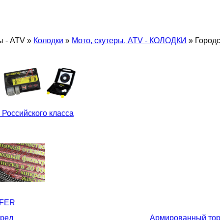
ы - ATV
»
Колодки
»
Мото, скутеры, ATV - КОЛОДКИ
»
Городс
 Российского класса
LFER
еред
Армированный тор