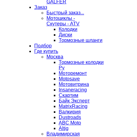
GALFER
Заказ
Быстрый заказ...
Мотоциклы -
Скутеры - ATV
Колодки
Диски
Тормозные шланги
Подбор
Где купить
Москва
Тормозные колодки
Ру
Моторемонт
Motosave
Мотовитрина
Insaneracing
Скартим
Байк Эксперт
MatrixRacing
Валкирия
Dustroads
ABC Moto
Altig
Владимирская