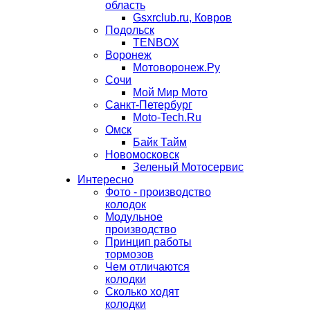
область
Gsxrclub.ru, Ковров
Подольск
TENBOX
Воронеж
Мотоворонеж.Ру
Сочи
Мой Мир Мото
Санкт-Петербург
Moto-Tech.Ru
Омск
Байк Тайм
Новомосковск
Зеленый Мотосервис
Интересно
Фото - производство
колодок
Модульное
производство
Принцип работы
тормозов
Чем отличаются
колодки
Сколько ходят
колодки