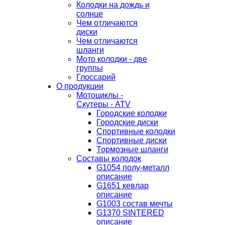
Колодки на дождь и
солнце
Чем отличаются
диски
Чем отличаются
шланги
Мото колодки - две
группы
Глоссарий
О продукции
Мотоциклы -
Скутеры - ATV
Городские колодки
Городские диски
Спортивные колодки
Спортивные диски
Тормозные шланги
Составы колодок
G1054 полу-металл
описание
G1651 кевлар
описание
G1003 состав мечты
G1370 SINTERED
описание