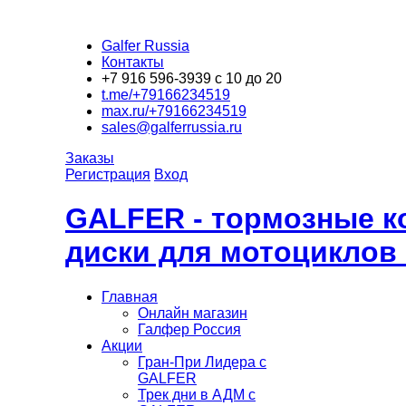
Galfer Russia
Контакты
+7 916 596-3939 с 10 до 20
t.me/+79166234519
max.ru/+79166234519
sales@galferrussia.ru
Заказы
Регистрация
Вход
GALFER - тормозные к
диски для мотоциклов
Главная
Онлайн магазин
Галфер Россия
Акции
Гран-При Лидера c
GALFER
Трек дни в АДМ с