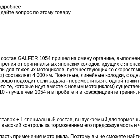
одробнее
дайте вопрос по этому товару
 состав GALFER 1054 пришел на смену органике, выполненн
 трения от оригинальных японских колодок, идущих с япон
 или для тяжелых мотоциклов, путешествующих со скоростями
) составляет 4 000 км. Понятные, линейные колодки, с одн
ошо подходит если задача - переместиться с одной точки н
это те, которые идут вместе с новым мотоциклом) существе
310 - лучше чем 1054 и в пробеге и в коэффициенте трения
тавах + 1 специальный состав, выпускаемый для тормозны
 высокий контроль за торможением его предсказуемость и 
асть применения мотоцикла. Поэтому вы не сможете найти