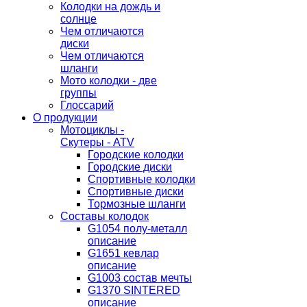
Колодки на дождь и
солнце
Чем отличаются
диски
Чем отличаются
шланги
Мото колодки - две
группы
Глоссарий
О продукции
Мотоциклы -
Скутеры - ATV
Городские колодки
Городские диски
Спортивные колодки
Спортивные диски
Тормозные шланги
Составы колодок
G1054 полу-металл
описание
G1651 кевлар
описание
G1003 состав мечты
G1370 SINTERED
описание