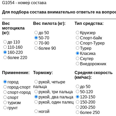
G1054 - номер состава
Для подбора состава внимательно ответьте на вопрос
Вес
Вес пилота (кг):
Тип средства:
мотоцикла
(кг):
до 50
Круизер
50-70
Спорт-байк
до 110
70-90
Спорт-Турер
110-160
более 90
Турер
160-220
Класика
более 220
Скутер
Внедорожник
Применение:
Торможу:
Средняя скорость
(км/час):
город
рукой, четыре
пальца
до 50
город-спорт
рукой, три пальца
50-120
спорт-город
рукой, два пальца
120-150
спорт
рукой, один палец
150-200
туризм
200-250
грунт
ногой
более 250