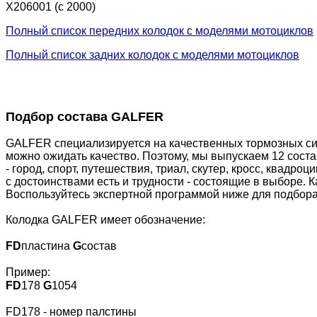
X206001 (c 2000)
Полный список передних колодок с моделями мотоциклов
Полный список задних колодок с моделями мотоциклов
Подбор состава GALFER
GALFER специализируется на качественных тормозных сис
можно ожидать качество. Поэтому, мы выпускаем 12 сост
- город, спорт, путешествия, триал, скутер, кросс, квадр
с достоинствами есть и трудности - состоящие в выборе. 
Воспользуйтесь экспертной программой ниже для подбора
Колодка GALFER имеет обозначение:
FD
пластина
G
состав
Пример:
FD
178
G
1054
FD178 - номер палстины