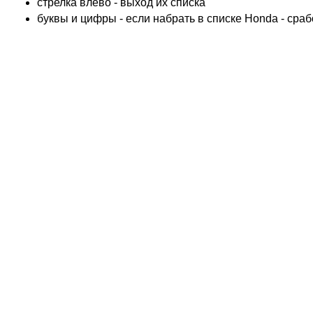
cтрелка влево - выход их списка
ADIVA
буквы и цифры - если набрать в списке Honda - сра
ADLY
ADLY 4 Колеса
AEON
AEON 4 Колеса
AJP
ALFER
ALPINA
APRILIA
ARCTIC CAT 4 Колеса
ARCTIC CAT Снег
ARMSTRONG
ASPES
ATALA
ATK
BAROSSA 4 Колеса
BATABUS
BENELLI
BETA
BIMOTA