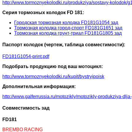
http://www.tormoznyekolodki.ru/produkziya/sostavy-kolodok/g
Серия тормозных колодок FD 181:
Городская тормозная колодка FD181G1054 зад
Тормозная колодка город-спорт FD181G1651 зад
Тормозная колодка грунт-триал FD181G1805 зад
Паспорт колодок (чертеж, таблица совместимости):
FD181G1054-print.pdf
Подобрать продукцию под ваш мотоцикл:
http://www.tormoznyekolodki.ru/kupit/bystryipoisk
Дополнительная информация:
http://www.galferrussia.ru/motozikly/motozikly-produkziya-dlja
Совместимость зад
FD181
BREMBO RACING