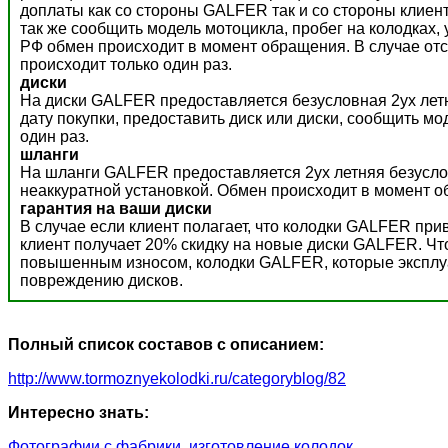
доплаты как со стороны GALFER так и со стороны клиент
так же сообщить модель мотоцикла, пробег на колодках,
РФ обмен происходит в момент обращения. В случае отс
происходит только один раз.
диски
На диски GALFER предоставляется безусловная 2ух летн
дату покупки, предоставить диск или диски, сообщить м
один раз.
шланги
На шланги GALFER предоставляется 2ух летняя безусло
неаккуратной установкой. Обмен происходит в момент о
гарантия на ваши диски
В случае если клиент полагает, что колодки GALFER пр
клиент получает 20% скидку на новые диски GALFER. Ч
повышенным износом, колодки GALFER, которые эксплуат
повреждению дисков.
Полный список составов с описанием:
http://www.tormoznyekolodki.ru/categoryblog/82
Интересно знать:
Фотографии с фабрики, изготовление колодок