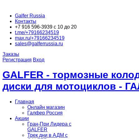
Galfer Russia
Контакты
+7 916 596-3939 с 10 до 20
t.me/+79166234519
max.ru/+79166234519
sales@galferrussia.ru
Заказы
Регистрация
Вход
GALFER - тормозные колод
диски для мотоциклов - Г
Главная
Онлайн магазин
Галфер Россия
Акции
Гран-При Лидера c
GALFER
Трек дни в АДМ с