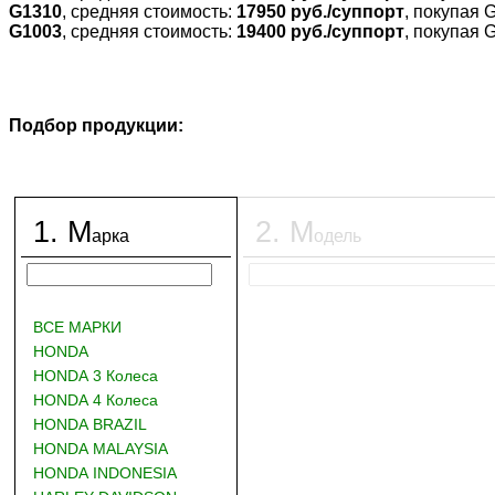
G1310
, средняя стоимость:
17950 руб./суппорт
, покупая 
G1003
, средняя стоимость:
19400 руб./суппорт
, покупая 
Подбор продукции:
1
.
М
2
.
М
арка
одель
ВСЕ МАРКИ
HONDA
HONDA 3 Колеса
HONDA 4 Колеса
HONDA BRAZIL
HONDA MALAYSIA
HONDA INDONESIA