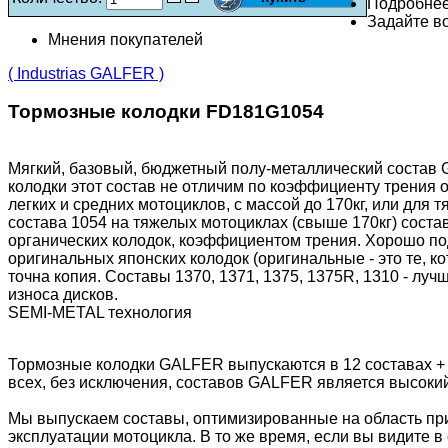
Подробне
Задайте во
Мнения покупателей
( Industrias GALFER )
Тормозные колодки FD181G1054
Мягкий, базовый, бюджетный полу-металлический состав 
колодки этот состав не отличим по коэффициенту трения 
легких и средних мотоциклов, с массой до 170кг, или для
состава 1054 на тяжелых мотоциклах (свыше 170кг) состав
органических колодок, коэффициентом трения. Хорошо подх
оригинальных японских колодок (оригинальные - это те, 
точна копия. Составы 1370, 1371, 1375, 1375R, 1310 - лу
износа дисков.
SEMI-METAL технология
Тормозные колодки GALFER выпускаются в 12 составах +
всех, без исключения, составов GALFER является высоки
Мы выпускаем составы, оптимизированные на область пр
эксплуатации мотоцикла. В то же время, если вы видите в 