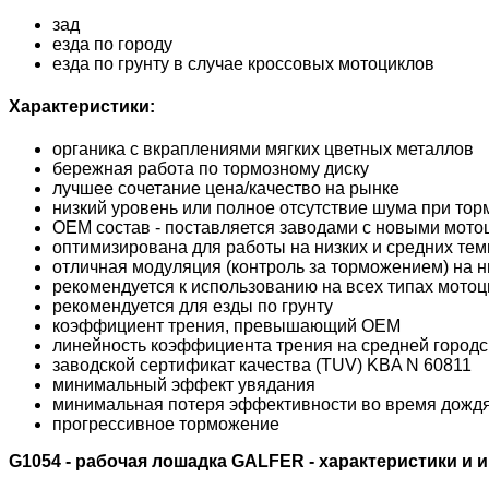
зад
езда по городу
езда по грунту в случае кроссовых мотоциклов
Характеристики:
органика с вкраплениями мягких цветных металлов
бережная работа по тормозному диску
лучшее сочетание цена/качество на рынке
низкий уровень или полное отсутствие шума при то
OEM состав - поставляется заводами с новыми мото
оптимизирована для работы на низких и средних те
отличная модуляция (контроль за торможением) на н
рекомендуется к использованию на всех типах мотоц
рекомендуется для езды по грунту
коэффициент трения, превышающий OEM
линейность коэффициента трения на средней городск
заводской сертификат качества (TUV) KBA N 60811
минимальный эффект увядания
минимальная потеря эффективности во время дожд
прогрессивное торможение
G1054 - рабочая лошадка GALFER - характеристики и