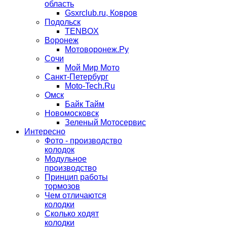
область
Gsxrclub.ru, Ковров
Подольск
TENBOX
Воронеж
Мотоворонеж.Ру
Сочи
Мой Мир Мото
Санкт-Петербург
Moto-Tech.Ru
Омск
Байк Тайм
Новомосковск
Зеленый Мотосервис
Интересно
Фото - производство
колодок
Модульное
производство
Принцип работы
тормозов
Чем отличаются
колодки
Сколько ходят
колодки