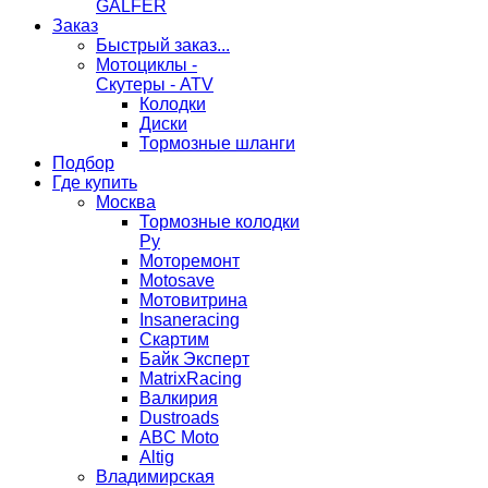
GALFER
Заказ
Быстрый заказ...
Мотоциклы -
Скутеры - ATV
Колодки
Диски
Тормозные шланги
Подбор
Где купить
Москва
Тормозные колодки
Ру
Моторемонт
Motosave
Мотовитрина
Insaneracing
Скартим
Байк Эксперт
MatrixRacing
Валкирия
Dustroads
ABC Moto
Altig
Владимирская