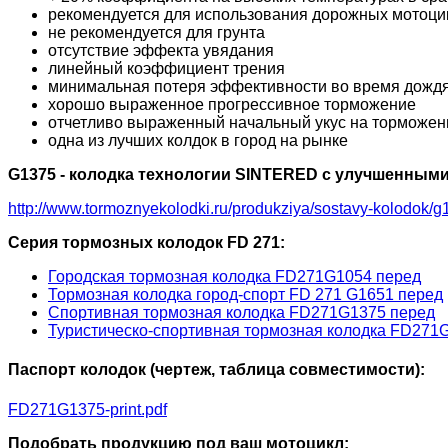
рекомендуется для использования дорожных мотоцикл
не рекомендуется для грунта
отсутствие эффекта увядания
линейный коэффициент трения
минимальная потеря эффективности во время дожд
хорошо выраженное прогрессивное торможение
отчетливо выраженный начальный укус на торможени
одна из лучших колдок в город на рынке
G1375 - колодка технологии SINTERED с улучшенными
http://www.tormoznyekolodki.ru/produkziya/sostavy-kolodok/g
Серия тормозных колодок FD 271:
Городская тормозная колодка FD271G1054 перед
Тормозная колодка город-спорт FD 271 G1651 перед
Спортивная тормозная колодка FD271G1375 перед
Туристическо-спортивная тормозная колодка FD271
Паспорт колодок (чертеж, таблица совместимости):
FD271G1375-print.pdf
Подобрать продукцию под ваш мотоцикл: