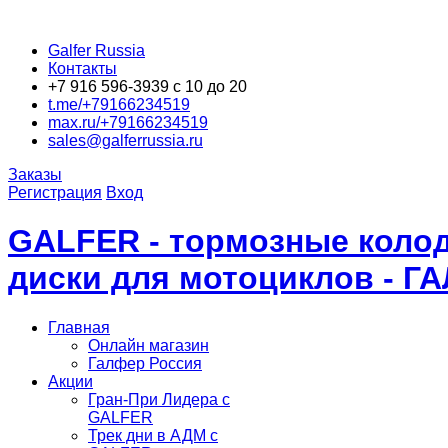
Galfer Russia
Контакты
+7 916 596-3939 с 10 до 20
t.me/+79166234519
max.ru/+79166234519
sales@galferrussia.ru
Заказы
Регистрация
Вход
GALFER - тормозные колод
диски для мотоциклов - Г
Главная
Онлайн магазин
Галфер Россия
Акции
Гран-При Лидера c
GALFER
Трек дни в АДМ с