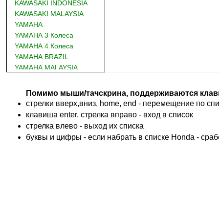
KAWASAKI INDONESIA
KAWASAKI MALAYSIA
YAMAHA
YAMAHA 3 Колеса
YAMAHA 4 Колеса
YAMAHA BRAZIL
YAMAHA MALAYSIA
DUCATI
BMW
Помимо мыши/тачскрина, поддерживаются клав
KTM
стрелки вверх,вниз, home, end - перемещение по спис
TRIUMPH
клавиша enter, стрелка вправо - вход в список
ACCOSSATO
cтрелка влево - выход их списка
ADIVA
буквы и цифры - если набрать в списке Honda - сра
ADLY
ADLY 4 Колеса
AEON
AEON 4 Колеса
AJP
ALFER
ALPINA
APRILIA