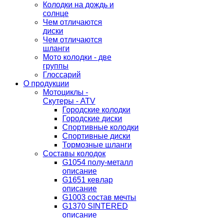
Колодки на дождь и
солнце
Чем отличаются
диски
Чем отличаются
шланги
Мото колодки - две
группы
Глоссарий
О продукции
Мотоциклы -
Скутеры - ATV
Городские колодки
Городские диски
Спортивные колодки
Спортивные диски
Тормозные шланги
Составы колодок
G1054 полу-металл
описание
G1651 кевлар
описание
G1003 состав мечты
G1370 SINTERED
описание