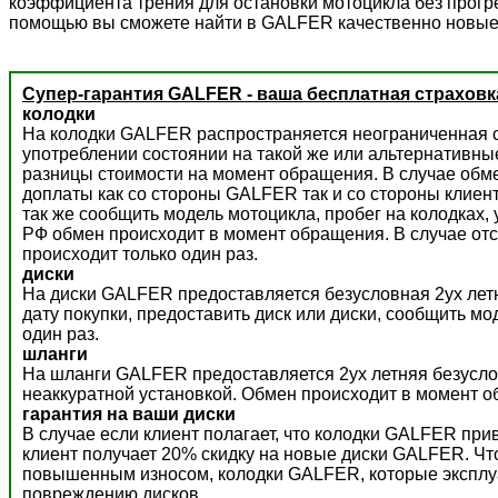
коэффициента трения для остановки мотоцикла без прогре
помощью вы сможете найти в GALFER качественно новые
Супер-гарантия GALFER - ваша бесплатная страховк
колодки
На колодки GALFER распространяется неограниченная с
употреблении состоянии на такой же или альтернативны
разницы стоимости на момент обращения. В случае обм
доплаты как со стороны GALFER так и со стороны клиент
так же сообщить модель мотоцикла, пробег на колодках,
РФ обмен происходит в момент обращения. В случае отс
происходит только один раз.
диски
На диски GALFER предоставляется безусловная 2ух летн
дату покупки, предоставить диск или диски, сообщить м
один раз.
шланги
На шланги GALFER предоставляется 2ух летняя безусло
неаккуратной установкой. Обмен происходит в момент о
гарантия на ваши диски
В случае если клиент полагает, что колодки GALFER пр
клиент получает 20% скидку на новые диски GALFER. Ч
повышенным износом, колодки GALFER, которые эксплуат
повреждению дисков.