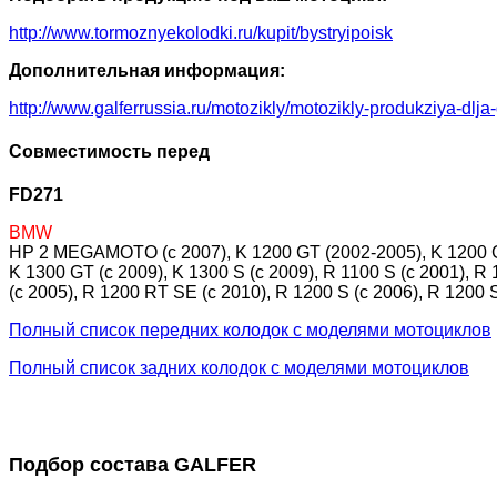
http://www.tormoznyekolodki.ru/kupit/bystryipoisk
Дополнительная информация:
http://www.galferrussia.ru/motozikly/motozikly-produkziya-dlja
Совместимость перед
FD271
BMW
HP 2 MEGAMOTO (c 2007), K 1200 GT (2002-2005), K 1200 GT 
K 1300 GT (c 2009), K 1300 S (c 2009), R 1100 S (c 2001),
(c 2005), R 1200 RT SE (c 2010), R 1200 S (c 2006), R 1200
Полный список передних колодок с моделями мотоциклов
Полный список задних колодок с моделями мотоциклов
Подбор состава GALFER