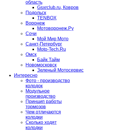
область
Gsxrclub.ru, Ковров
Подольск
TENBOX
Воронеж
Мотоворонеж.Ру
Сочи
Мой Мир Мото
Санкт-Петербург
Moto-Tech.Ru
Омск
Байк Тайм
Новомосковск
Зеленый Мотосервис
Интересно
Фото - производство
колодок
Модульное
производство
Принцип работы
тормозов
Чем отличаются
колодки
Сколько ходят
колодки