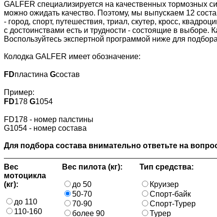
GALFER специализируется на качественных тормозных сис
можно ожидать качество. Поэтому, мы выпускаем 12 сост
- город, спорт, путешествия, триал, скутер, кросс, квадр
с достоинствами есть и трудности - состоящие в выборе. 
Воспользуйтесь экспертной программой ниже для подбора
Колодка GALFER имеет обозначение:
FD
пластина
G
состав
Пример:
FD
178
G
1054
FD178 - номер палстины
G1054 - номер состава
Для подбора состава внимательно ответьте на вопрос
Вес
Вес пилота (кг):
Тип средства:
мотоцикла
(кг):
до 50
Круизер
50-70
Спорт-байк
до 110
70-90
Спорт-Турер
110-160
более 90
Турер