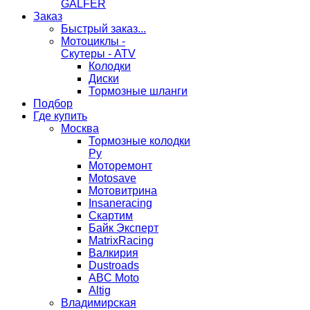
GALFER
Заказ
Быстрый заказ...
Мотоциклы -
Скутеры - ATV
Колодки
Диски
Тормозные шланги
Подбор
Где купить
Москва
Тормозные колодки
Ру
Моторемонт
Motosave
Мотовитрина
Insaneracing
Скартим
Байк Эксперт
MatrixRacing
Валкирия
Dustroads
ABC Moto
Altig
Владимирская