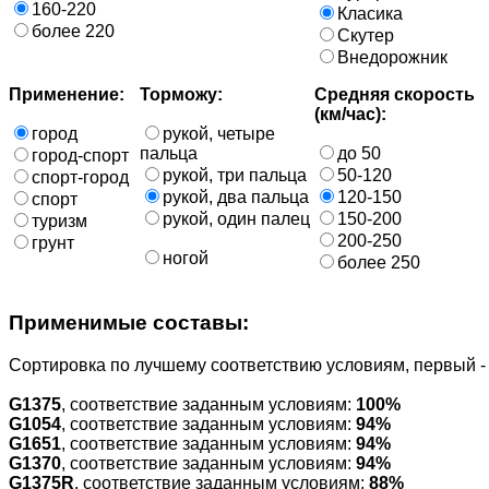
160-220
Класика
более 220
Скутер
Внедорожник
Применение:
Торможу:
Средняя скорость
(км/час):
город
рукой, четыре
пальца
до 50
город-спорт
рукой, три пальца
50-120
спорт-город
рукой, два пальца
120-150
спорт
рукой, один палец
150-200
туризм
200-250
грунт
ногой
более 250
Применимые составы:
Cортировка по лучшему соответствию условиям, первый 
G1375
, соответствие заданным условиям:
100%
G1054
, соответствие заданным условиям:
94%
G1651
, соответствие заданным условиям:
94%
G1370
, соответствие заданным условиям:
94%
G1375R
, соответствие заданным условиям:
88%