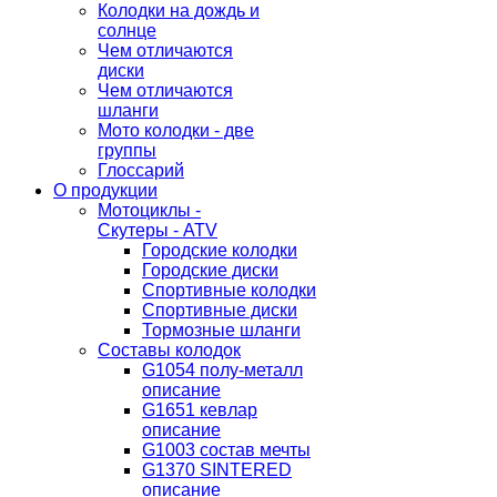
Колодки на дождь и
солнце
Чем отличаются
диски
Чем отличаются
шланги
Мото колодки - две
группы
Глоссарий
О продукции
Мотоциклы -
Скутеры - ATV
Городские колодки
Городские диски
Спортивные колодки
Спортивные диски
Тормозные шланги
Составы колодок
G1054 полу-металл
описание
G1651 кевлар
описание
G1003 состав мечты
G1370 SINTERED
описание