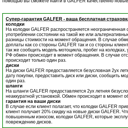
помощью вы сможете найти в GALFER качественно новые
Супер-гарантия GALFER - ваша бесплатная страховк
колодки
На колодки GALFER распространяется неограниченная с
употреблении состоянии на такой же или альтернативны
разницы стоимости на момент обращения. В случае обм
доплаты как со стороны GALFER так и со стороны клиент
так же сообщить модель мотоцикла, пробег на колодках,
РФ обмен происходит в момент обращения. В случае отс
происходит только один раз.
диски
На диски GALFER предоставляется безусловная 2ух летн
дату покупки, предоставить диск или диски, сообщить м
один раз.
шланги
На шланги GALFER предоставляется 2ух летняя безусло
неаккуратной установкой. Обмен происходит в момент о
гарантия на ваши диски
В случае если клиент полагает, что колодки GALFER пр
клиент получает 20% скидку на новые диски GALFER. Ч
повышенным износом, колодки GALFER, которые эксплуат
повреждению дисков.