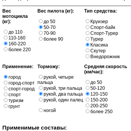
Вес
Вес пилота (кг):
Тип средства:
мотоцикла
(кг):
до 50
Круизер
50-70
Спорт-байк
до 110
70-90
Спорт-Турер
110-160
более 90
Турер
160-220
Класика
более 220
Скутер
Внедорожник
Применение:
Торможу:
Средняя скорость
(км/час):
город
рукой, четыре
пальца
до 50
город-спорт
рукой, три пальца
50-120
спорт-город
рукой, два пальца
120-150
спорт
рукой, один палец
150-200
туризм
200-250
грунт
ногой
более 250
Применимые составы: