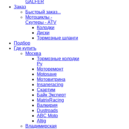
GALFER
Заказ
Быстрый заказ...
Мотоциклы -
Скутеры - ATV
Колодки
Диски
Тормозные шланги
Подбор
Где купить
Москва
Тормозные колодки
Ру
Моторемонт
Motosave
Мотовитрина
Insaneracing
Скартим
Байк Эксперт
MatrixRacing
Валкирия
Dustroads
ABC Moto
Altig
Владимирская