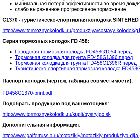
минимальная потеря эффективности во время дожд
слабо выраженное прогрессивное торможение
G1370 - туристическо-спортивная колодока SINTERED
http://www.tormoznyekolodki.ru/produkziya/sostavy-kolodok/g
Серия тормозных колодок FD 458:
Городская тормозная колодка FD458G1054 перед
Тормозная колодка для грунта FD458G1396 перед
Тормозная колодка для грунта FD458G1396R перед
Туристическо-спортивная тормозная колодка FD458
Паспорт колодок (чертеж, таблица совместимости):
FD458G1370-print.pdf
Подобрать продукцию под ваш мотоцикл:
http://www.tormoznyekolodki.ru/kupit/bystryipoisk
Дополнительная информация:
http://www.galferrussia.ru/motozikly/motozikly-produkziya-dlja