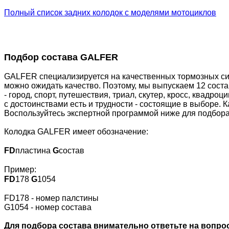
Полный список задних колодок с моделями мотоциклов
Подбор состава GALFER
GALFER специализируется на качественных тормозных сис
можно ожидать качество. Поэтому, мы выпускаем 12 сост
- город, спорт, путешествия, триал, скутер, кросс, квадр
с достоинствами есть и трудности - состоящие в выборе. 
Воспользуйтесь экспертной программой ниже для подбора
Колодка GALFER имеет обозначение:
FD
пластина
G
состав
Пример:
FD
178
G
1054
FD178 - номер палстины
G1054 - номер состава
Для подбора состава внимательно ответьте на вопрос