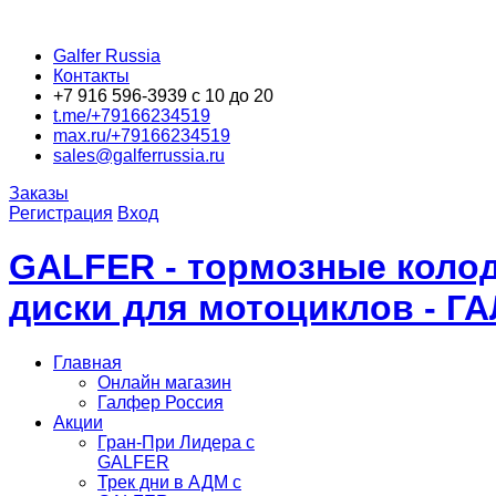
Galfer Russia
Контакты
+7 916 596-3939 с 10 до 20
t.me/+79166234519
max.ru/+79166234519
sales@galferrussia.ru
Заказы
Регистрация
Вход
GALFER - тормозные колод
диски для мотоциклов - Г
Главная
Онлайн магазин
Галфер Россия
Акции
Гран-При Лидера c
GALFER
Трек дни в АДМ с