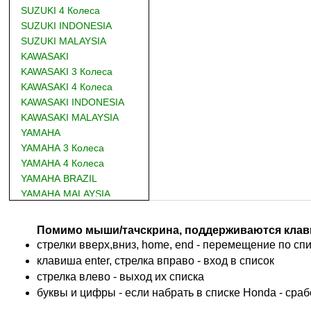
SUZUKI 4 Колеса
SUZUKI INDONESIA
SUZUKI MALAYSIA
KAWASAKI
KAWASAKI 3 Колеса
KAWASAKI 4 Колеса
KAWASAKI INDONESIA
KAWASAKI MALAYSIA
YAMAHA
YAMAHA 3 Колеса
YAMAHA 4 Колеса
YAMAHA BRAZIL
YAMAHA MALAYSIA
DUCATI
BMW
Помимо мыши/тачскрина, поддерживаются клав
KTM
стрелки вверх,вниз, home, end - перемещение по спис
TRIUMPH
клавиша enter, стрелка вправо - вход в список
ACCOSSATO
cтрелка влево - выход их списка
ADIVA
буквы и цифры - если набрать в списке Honda - сра
ADLY