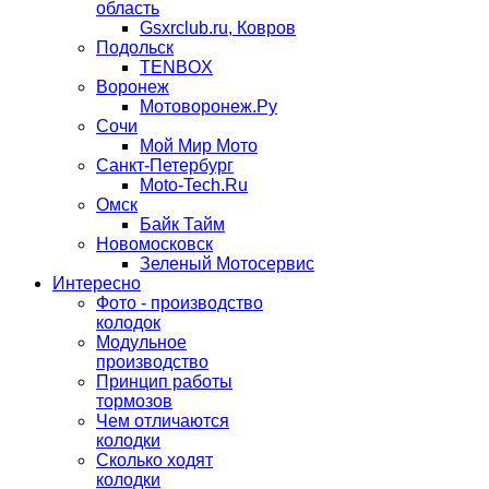
область
Gsxrclub.ru, Ковров
Подольск
TENBOX
Воронеж
Мотоворонеж.Ру
Сочи
Мой Мир Мото
Санкт-Петербург
Moto-Tech.Ru
Омск
Байк Тайм
Новомосковск
Зеленый Мотосервис
Интересно
Фото - производство
колодок
Модульное
производство
Принцип работы
тормозов
Чем отличаются
колодки
Сколько ходят
колодки