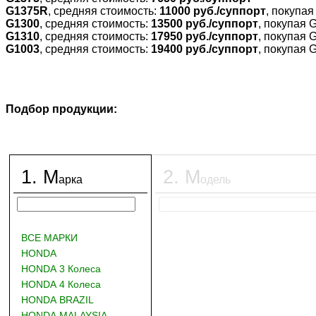
G1375R
, средняя стоимость:
11000 руб./суппорт
, покупа
G1300
, средняя стоимость:
13500 руб./суппорт
, покупая 
G1310
, средняя стоимость:
17950 руб./суппорт
, покупая 
G1003
, средняя стоимость:
19400 руб./суппорт
, покупая 
Подбор продукции:
1
.
М
2
.
М
арка
одель
ВСЕ МАРКИ
HONDA
HONDA 3 Колеса
HONDA 4 Колеса
HONDA BRAZIL
HONDA MALAYSIA