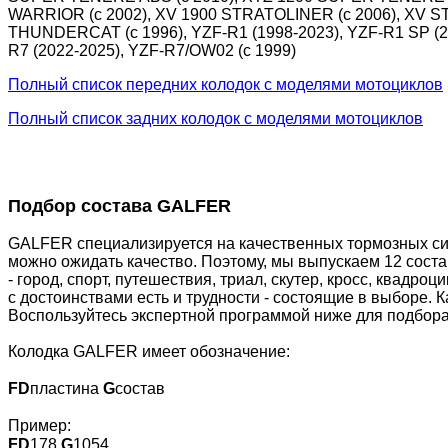
WARRIOR (c 2002), XV 1900 STRATOLINER (c 2006), XV S
THUNDERCAT (c 1996), YZF-R1 (1998-2023), YZF-R1 SP (20
R7 (2022-2025), YZF-R7/OW02 (c 1999)
Полный список передних колодок с моделями мотоциклов
Полный список задних колодок с моделями мотоциклов
Подбор состава GALFER
GALFER специализируется на качественных тормозных сис
можно ожидать качество. Поэтому, мы выпускаем 12 сост
- город, спорт, путешествия, триал, скутер, кросс, квадр
с достоинствами есть и трудности - состоящие в выборе. 
Воспользуйтесь экспертной программой ниже для подбора
Колодка GALFER имеет обозначение:
FD
пластина
G
состав
Пример:
FD
178
G
1054