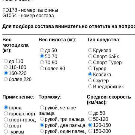
FD178 - номер палстины
G1054 - номер состава
Для подбора состава внимательно ответьте на вопрос
Вес
Вес пилота (кг):
Тип средства:
мотоцикла
(кг):
до 50
Круизер
50-70
Спорт-байк
до 110
70-90
Спорт-Турер
110-160
более 90
Турер
160-220
Класика
более 220
Скутер
Внедорожник
Применение:
Торможу:
Средняя скорость
(км/час):
город
рукой, четыре
пальца
до 50
город-спорт
рукой, три пальца
50-120
спорт-город
рукой, два пальца
120-150
спорт
рукой, один палец
150-200
туризм