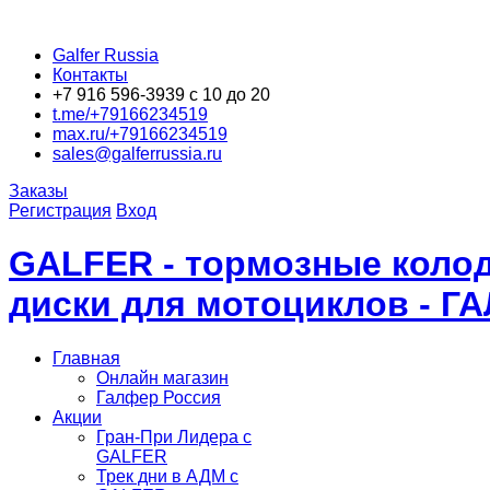
Galfer Russia
Контакты
+7 916 596-3939 с 10 до 20
t.me/+79166234519
max.ru/+79166234519
sales@galferrussia.ru
Заказы
Регистрация
Вход
GALFER - тормозные колод
диски для мотоциклов - Г
Главная
Онлайн магазин
Галфер Россия
Акции
Гран-При Лидера c
GALFER
Трек дни в АДМ с