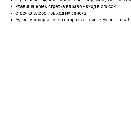
TRIUMPH
клавиша enter, стрелка вправо - вход в список
ACCOSSATO
cтрелка влево - выход их списка
ADIVA
буквы и цифры - если набрать в списке Honda - сра
ADLY
ADLY 4 Колеса
AEON
AEON 4 Колеса
AJP
ALFER
ALPINA
APRILIA
ARCTIC CAT 4 Колеса
ARCTIC CAT Снег
ARMSTRONG
ASPES
ATALA
ATK
BAROSSA 4 Колеса
BATABUS
BENELLI