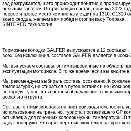
зад разгружается, и это происходит понятно и прогнозир
большим запасом. Потрясающий состав, новинка 2022 года
первое и третье место чемпионата ездит на 1310. G1310 о
всего сердца, желаем вам побед и стоппи как у Топрака.
SINTERED технология
Тормозные колодки GALFER выпускаются в 12 составах +
всех, без исключения, составов GALFER является высоки
Мы выпускаем составы, оптимизированные на область пр
эксплуатации мотоцикла. В то же время, если вы видите в 
Мы рекомендуем выбирать составы осознанно. К сожалени
температурах, не стираться в путешествиях и не блокиров
по городу - у нас есть составы обладающие отличными ха
асфальта и грунта.
Составы оптимизированы на пик производительности в ус
использовании на треке, но, туриста, поставившего GP к
остывает, а для гоночных колодок нужны температуры. В 
вдруг обнаружит что при сверх высоких температурах колод