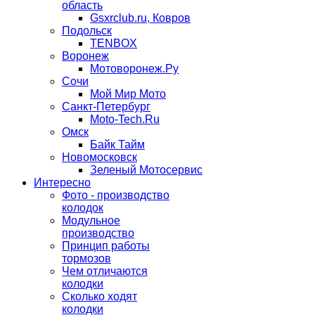
область
Gsxrclub.ru, Ковров
Подольск
TENBOX
Воронеж
Мотоворонеж.Ру
Сочи
Мой Мир Мото
Санкт-Петербург
Moto-Tech.Ru
Омск
Байк Тайм
Новомосковск
Зеленый Мотосервис
Интересно
Фото - производство
колодок
Модульное
производство
Принцип работы
тормозов
Чем отличаются
колодки
Сколько ходят
колодки