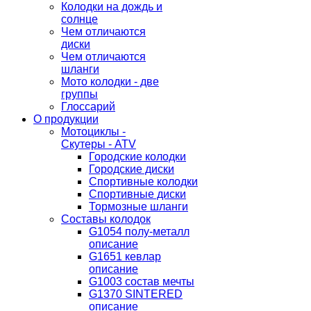
Колодки на дождь и
солнце
Чем отличаются
диски
Чем отличаются
шланги
Мото колодки - две
группы
Глоссарий
О продукции
Мотоциклы -
Скутеры - ATV
Городские колодки
Городские диски
Спортивные колодки
Спортивные диски
Тормозные шланги
Составы колодок
G1054 полу-металл
описание
G1651 кевлар
описание
G1003 состав мечты
G1370 SINTERED
описание