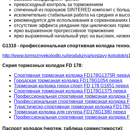
превосходный контроль за торможением
спеченный из порошков SINTERED композит с больш
исключительно стабильная работа на средних и выс
рекомендуется для использования в соревнованиях
отсутствие эффекта увядания при циклических торм
ярко выраженное прогрессивное торможение
ярко выраженный начальный укус на высоких, низких
G1310 - профессиональная спортивная колодка техно
http://www.tormoznyekolodki.ru/produkziya/sostavy-kolodok/g
Серия тормозных колодок FD 178:
Спортивная тормозная колодка FD178G1375R перед
Городская тормозная колодка FD178G1054 перед
Тормозная колодка город-спорт FD 178 G1651 перед
Спортивная тормозная колодка FD178G1375 перед
Профессиональная спортивная тормозная колдока 
Профессиональная спортивная тормозная колдока 
Туристическо-спортивная тормозная колодка FD178
Тормозная колодка для скутера FD178G1380 перед
Профессиональная спортивная тормозная колдока 
Паспорт колодок (чертеж, таблица совместимости):