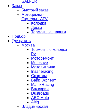
GALFER
Заказ
Быстрый заказ...
Мотоциклы -
Скутеры - ATV
Колодки
Диски
Тормозные шланги
Подбор
Где купить
Москва
Тормозные колодки
Ру
Моторемонт
Motosave
Мотовитрина
Insaneracing
Скартим
Байк Эксперт
MatrixRacing
Валкирия
Dustroads
ABC Moto
Altig
Владимирская