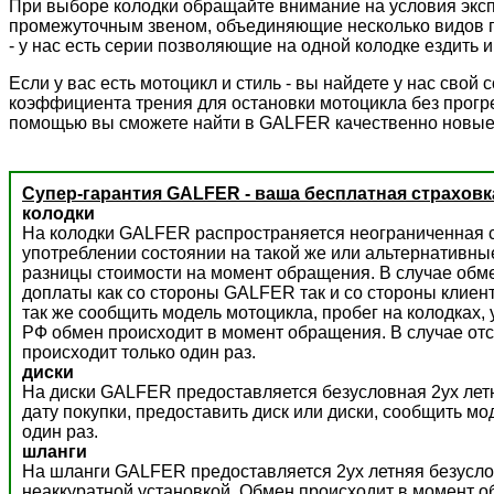
При выборе колодки обращайте внимание на условия экс
промежуточным звеном, объединяющие несколько видов пр
- у нас есть серии позволяющие на одной колодке ездить и 
Если у вас есть мотоцикл и стиль - вы найдете у нас сво
коэффициента трения для остановки мотоцикла без прогре
помощью вы сможете найти в GALFER качественно новые
Супер-гарантия GALFER - ваша бесплатная страховк
колодки
На колодки GALFER распространяется неограниченная с
употреблении состоянии на такой же или альтернативны
разницы стоимости на момент обращения. В случае обм
доплаты как со стороны GALFER так и со стороны клиент
так же сообщить модель мотоцикла, пробег на колодках,
РФ обмен происходит в момент обращения. В случае отс
происходит только один раз.
диски
На диски GALFER предоставляется безусловная 2ух летн
дату покупки, предоставить диск или диски, сообщить м
один раз.
шланги
На шланги GALFER предоставляется 2ух летняя безусло
неаккуратной установкой. Обмен происходит в момент о