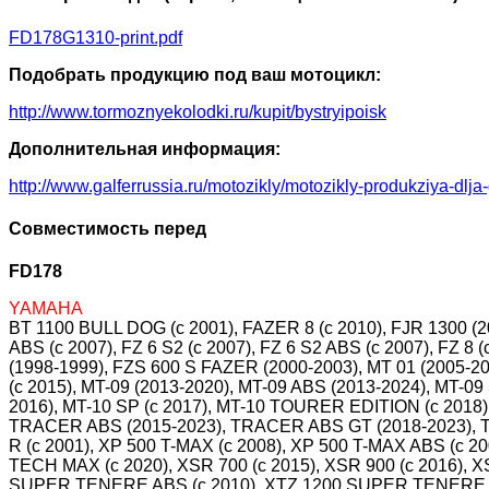
FD178G1310-print.pdf
Подобрать продукцию под ваш мотоцикл:
http://www.tormoznyekolodki.ru/kupit/bystryipoisk
Дополнительная информация:
http://www.galferrussia.ru/motozikly/motozikly-produkziya-dlja
Совместимость перед
FD178
YAMAHA
BT 1100 BULL DOG (c 2001), FAZER 8 (c 2010), FJR 1300 (20
ABS (c 2007), FZ 6 S2 (c 2007), FZ 6 S2 ABS (c 2007), FZ 
(1998-1999), FZS 600 S FAZER (2000-2003), MT 01 (2005-
(c 2015), MT-09 (2013-2020), MT-09 ABS (2013-2024), MT-
2016), MT-10 SP (c 2017), MT-10 TOURER EDITION (c 2018),
TRACER ABS (2015-2023), TRACER ABS GT (2018-2023), TR
R (c 2001), XP 500 T-MAX (c 2008), XP 500 T-MAX ABS (c 2
TECH MAX (c 2020), XSR 700 (c 2015), XSR 900 (c 2016),
SUPER TENERE ABS (c 2010), XTZ 1200 SUPER TENERE A