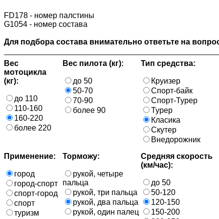
FD178 - номер палстины
G1054 - номер состава
Для подбора состава внимательно ответьте на вопрос
Вес
Вес пилота (кг):
Тип средства:
мотоцикла
(кг):
до 50
Круизер
50-70
Спорт-байк
до 110
70-90
Спорт-Турер
110-160
более 90
Турер
160-220
Класика
более 220
Скутер
Внедорожник
Применение:
Торможу:
Средняя скорость
(км/час):
город
рукой, четыре
пальца
до 50
город-спорт
рукой, три пальца
50-120
спорт-город
рукой, два пальца
120-150
спорт
рукой, один палец
150-200
туризм