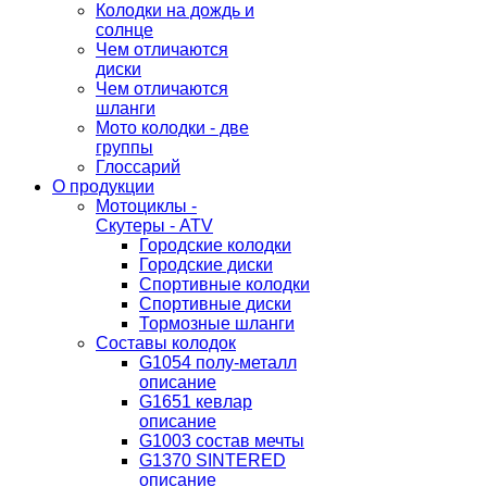
Колодки на дождь и
солнце
Чем отличаются
диски
Чем отличаются
шланги
Мото колодки - две
группы
Глоссарий
О продукции
Мотоциклы -
Скутеры - ATV
Городские колодки
Городские диски
Спортивные колодки
Спортивные диски
Тормозные шланги
Составы колодок
G1054 полу-металл
описание
G1651 кевлар
описание
G1003 состав мечты
G1370 SINTERED
описание