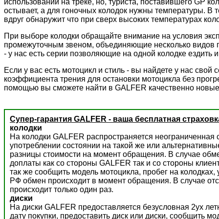
использовании на треке, но, туриста, поставившего GP к
остывает, а для гоночных колодок нужны температуры. В 
вдруг обнаружит что при сверх высоких температурах колод
При выборе колодки обращайте внимание на условия экс
промежуточным звеном, объединяющие несколько видов пр
- у нас есть серии позволяющие на одной колодке ездить и 
Если у вас есть мотоцикл и стиль - вы найдете у нас сво
коэффициента трения для остановки мотоцикла без прогре
помощью вы сможете найти в GALFER качественно новые
Супер-гарантия GALFER - ваша бесплатная страховк
колодки
На колодки GALFER распространяется неограниченная с
употреблении состоянии на такой же или альтернативны
разницы стоимости на момент обращения. В случае обм
доплаты как со стороны GALFER так и со стороны клиент
так же сообщить модель мотоцикла, пробег на колодках,
РФ обмен происходит в момент обращения. В случае отс
происходит только один раз.
диски
На диски GALFER предоставляется безусловная 2ух летн
дату покупки, предоставить диск или диски, сообщить м