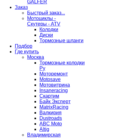
GALFER
Заказ
Быстрый заказ...
Мотоциклы -
Скутеры - ATV
Колодки
Диски
Тормозные шланги
Подбор
Где купить
Москва
Тормозные колодки
Ру
Моторемонт
Motosave
Мотовитрина
Insaneracing
Скартим
Байк Эксперт
MatrixRacing
Валкирия
Dustroads
ABC Moto
Altig
Владимирская