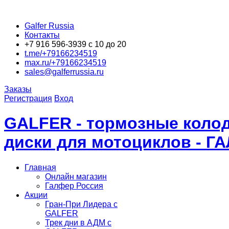
Galfer Russia
Контакты
+7 916 596-3939 с 10 до 20
t.me/+79166234519
max.ru/+79166234519
sales@galferrussia.ru
Заказы
Регистрация
Вход
GALFER - тормозные колод
диски для мотоциклов - Г
Главная
Онлайн магазин
Галфер Россия
Акции
Гран-При Лидера c
GALFER
Трек дни в АДМ с