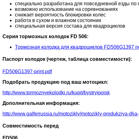
специально разработана для повседневной езды по 
возможно использование на соревнованиях
снижает вероятность блокировки колес
работа в сухом и влажном состоянии
специальная версия состава для квадроциклов
Серия тормозных колодок FD 506:
Тормозная колодка для квадроциклов FD506G1397 п
Паспорт колодок (чертеж, таблица совместимости):
FD506G1397-print.pdf
Подобрать продукцию под ваш мотоцикл:
http://www.tormoznyekolodki.ru/kupit/bystryipoisk
Дополнительная информация:
http://www.galferrussia.ru/motozikly/motozikly-produkziya-dlja
Совместимость перед
FD506