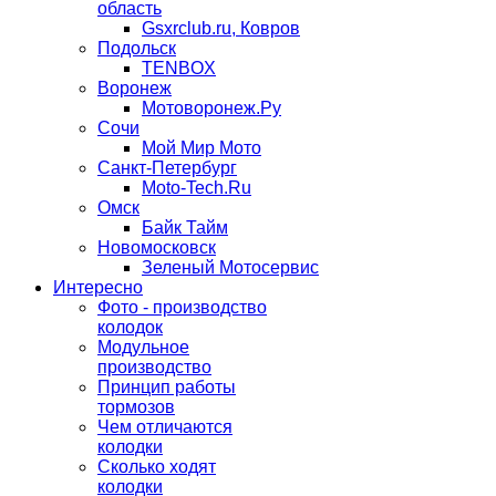
область
Gsxrclub.ru, Ковров
Подольск
TENBOX
Воронеж
Мотоворонеж.Ру
Сочи
Мой Мир Мото
Санкт-Петербург
Moto-Tech.Ru
Омск
Байк Тайм
Новомосковск
Зеленый Мотосервис
Интересно
Фото - производство
колодок
Модульное
производство
Принцип работы
тормозов
Чем отличаются
колодки
Сколько ходят
колодки