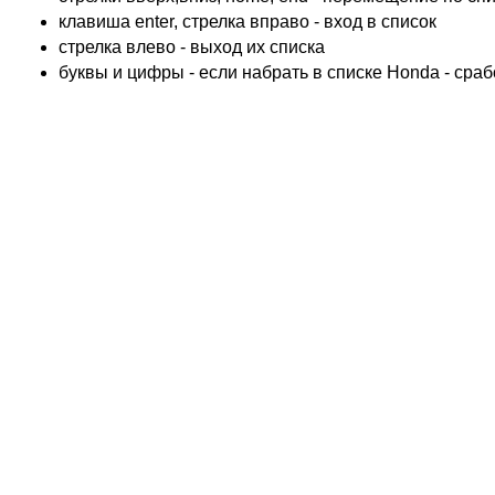
TRIUMPH
клавиша enter, стрелка вправо - вход в список
ACCOSSATO
cтрелка влево - выход их списка
ADIVA
буквы и цифры - если набрать в списке Honda - сра
ADLY
ADLY 4 Колеса
AEON
AEON 4 Колеса
AJP
ALFER
ALPINA
APRILIA
ARCTIC CAT 4 Колеса
ARCTIC CAT Снег
ARMSTRONG
ASPES
ATALA
ATK
BAROSSA 4 Колеса
BATABUS
BENELLI