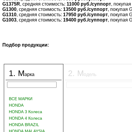
G1375R
, средняя стоимость:
11000 руб./суппорт
, покупа
G1300
, средняя стоимость:
13500 руб./суппорт
, покупая 
G1310
, средняя стоимость:
17950 руб./суппорт
, покупая 
G1003
, средняя стоимость:
19400 руб./суппорт
, покупая 
Подбор продукции:
1
.
М
2
.
М
арка
одель
ВСЕ МАРКИ
HONDA
HONDA 3 Колеса
HONDA 4 Колеса
HONDA BRAZIL
HONDA MALAYSIA