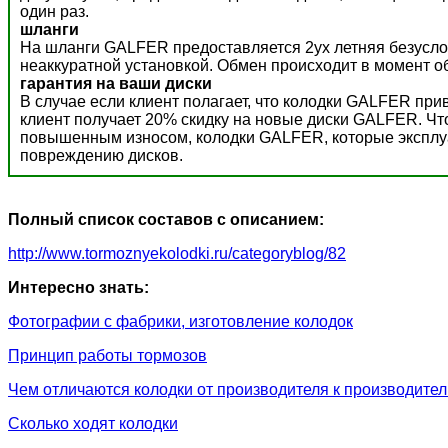
один раз.
шланги
На шланги GALFER предоставляется 2ух летняя безусло
неаккуратной установкой. Обмен происходит в момент о
гарантия на ваши диски
В случае если клиент полагает, что колодки GALFER пр
клиент получает 20% скидку на новые диски GALFER. Ч
повышенным износом, колодки GALFER, которые эксплуат
повреждению дисков.
Полный список составов с описанием:
http://www.tormoznyekolodki.ru/categoryblog/82
Интересно знать:
Фотографии с фабрики, изготовление колодок
Принцип работы тормозов
Чем отличаются колодки от производителя к производите
Сколько ходят колодки