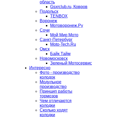
область
Gsxrclub.ru, Ковров
Подольск
TENBOX
Воронеж
Мотоворонеж.Ру
Сочи
Мой Мир Мото
Санкт-Петербург
Moto-Tech.Ru
Омск
Байк Тайм
Новомосковск
Зеленый Мотосервис
Интересно
Фото - производство
колодок
Модульное
производство
Принцип работы
тормозов
Чем отличаются
колодки
Сколько ходят
колодки