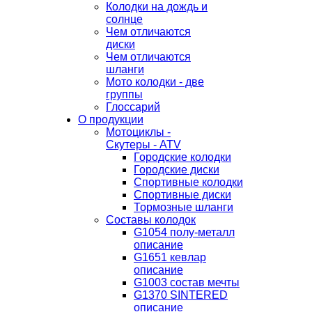
Колодки на дождь и
солнце
Чем отличаются
диски
Чем отличаются
шланги
Мото колодки - две
группы
Глоссарий
О продукции
Мотоциклы -
Скутеры - ATV
Городские колодки
Городские диски
Спортивные колодки
Спортивные диски
Тормозные шланги
Составы колодок
G1054 полу-металл
описание
G1651 кевлар
описание
G1003 состав мечты
G1370 SINTERED
описание