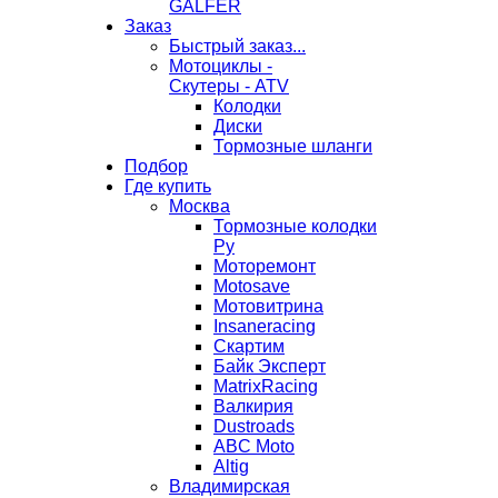
GALFER
Заказ
Быстрый заказ...
Мотоциклы -
Скутеры - ATV
Колодки
Диски
Тормозные шланги
Подбор
Где купить
Москва
Тормозные колодки
Ру
Моторемонт
Motosave
Мотовитрина
Insaneracing
Скартим
Байк Эксперт
MatrixRacing
Валкирия
Dustroads
ABC Moto
Altig
Владимирская