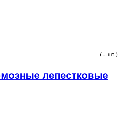
(
...
шт. )
рмозные лепестковые