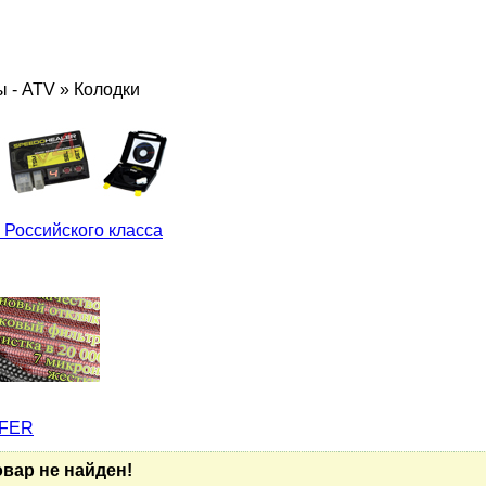
ы - ATV
»
Колодки
 Российского класса
LFER
овар не найден!