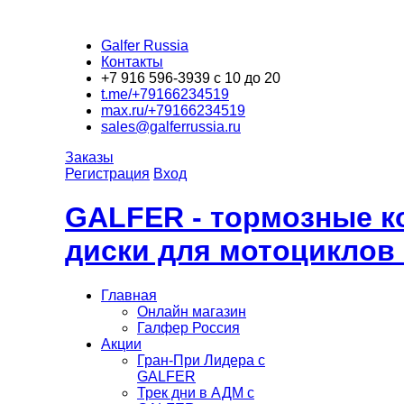
Galfer Russia
Контакты
+7 916 596-3939 с 10 до 20
t.me/+79166234519
max.ru/+79166234519
sales@galferrussia.ru
Заказы
Регистрация
Вход
GALFER - тормозные к
диски для мотоциклов
Главная
Онлайн магазин
Галфер Россия
Акции
Гран-При Лидера c
GALFER
Трек дни в АДМ с