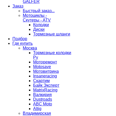
GALFER
Заказ
Быстрый заказ...
Мотоциклы -
Скутеры - ATV
Колодки
Диски
Тормозные шланги
Подбор
Где купить
Москва
Тормозные колодки
Ру
Моторемонт
Motosave
Мотовитрина
Insaneracing
Скартим
Байк Эксперт
MatrixRacing
Валкирия
Dustroads
ABC Moto
Altig
Владимирская