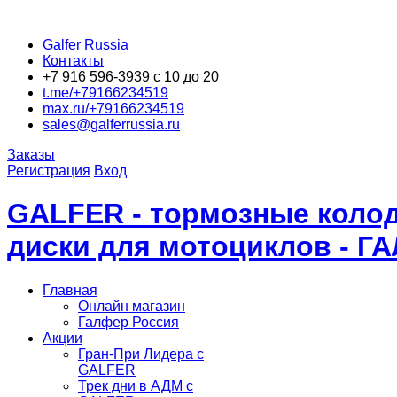
Galfer Russia
Контакты
+7 916 596-3939 с 10 до 20
t.me/+79166234519
max.ru/+79166234519
sales@galferrussia.ru
Заказы
Регистрация
Вход
GALFER - тормозные колод
диски для мотоциклов - Г
Главная
Онлайн магазин
Галфер Россия
Акции
Гран-При Лидера c
GALFER
Трек дни в АДМ с