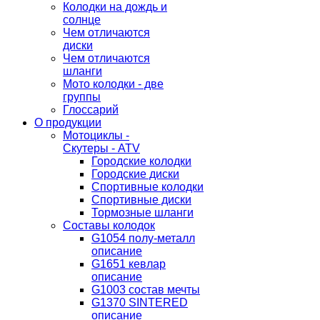
Колодки на дождь и
солнце
Чем отличаются
диски
Чем отличаются
шланги
Мото колодки - две
группы
Глоссарий
О продукции
Мотоциклы -
Скутеры - ATV
Городские колодки
Городские диски
Спортивные колодки
Спортивные диски
Тормозные шланги
Составы колодок
G1054 полу-металл
описание
G1651 кевлар
описание
G1003 состав мечты
G1370 SINTERED
описание