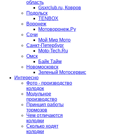
область
Gsxrclub.ru, Ковров
Подольск
TENBOX
Воронеж
Мотоворонеж.Ру
Сочи
Мой Мир Мото
Санкт-Петербург
Moto-Tech.Ru
Омск
Байк Тайм
Новомосковск
Зеленый Мотосервис
Интересно
Фото - производство
колодок
Модульное
производство
Принцип работы
тормозов
Чем отличаются
колодки
Сколько ходят
колодки