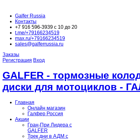
Galfer Russia
Контакты
+7 916 596-3939 с 10 до 20
t.me/+79166234519
max.ru/+79166234519
sales@galferrussia.ru
Заказы
Регистрация
Вход
GALFER - тормозные колод
диски для мотоциклов - Г
Главная
Онлайн магазин
Галфер Россия
Акции
Гран-При Лидера c
GALFER
Трек дни в АДМ с