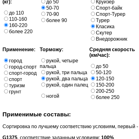
(кг):
до 50
Круизер
50-70
Спорт-байк
до 110
70-90
Спорт-Турер
110-160
более 90
Турер
160-220
Класика
более 220
Скутер
Внедорожник
Применение:
Торможу:
Средняя скорость
(км/час):
город
рукой, четыре
пальца
до 50
город-спорт
рукой, три пальца
50-120
спорт-город
рукой, два пальца
120-150
спорт
рукой, один палец
150-200
туризм
200-250
грунт
ногой
более 250
Применимые составы:
Cортировка по лучшему соответствию условиям, первый 
G1375
, соответствие заданным условиям:
100%