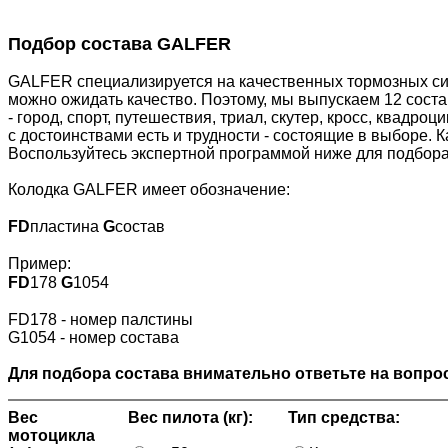
Подбор состава GALFER
GALFER специализируется на качественных тормозных сис
можно ожидать качество. Поэтому, мы выпускаем 12 сост
- город, спорт, путешествия, триал, скутер, кросс, квадр
с достоинствами есть и трудности - состоящие в выборе. 
Воспользуйтесь экспертной программой ниже для подбора
Колодка GALFER имеет обозначение:
FD
пластина
G
состав
Пример:
FD
178
G
1054
FD178 - номер палстины
G1054 - номер состава
Для подбора состава внимательно ответьте на вопрос
Вес
Вес пилота (кг):
Тип средства:
мотоцикла