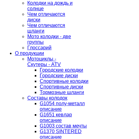
Колодки на дождь и
солнце
Чем отличаются
диски
Чем отличаются
шланги
Мото колодки - две
группы
Глоссарий
О продукции
Мотоциклы -
Скутеры - ATV
Городские колодки
Городские диски
Спортивные колодки
Спортивные диски
Тормозные шланги
Составы колодок
G1054 полу-металл
описание
G1651 кевлар
описание
G1003 состав мечты
G1370 SINTERED
описание