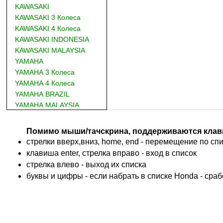
KAWASAKI
KAWASAKI 3 Колеса
KAWASAKI 4 Колеса
KAWASAKI INDONESIA
KAWASAKI MALAYSIA
YAMAHA
YAMAHA 3 Колеса
YAMAHA 4 Колеса
YAMAHA BRAZIL
YAMAHA MALAYSIA
DUCATI
BMW
Помимо мыши/тачскрина, поддерживаются клав
KTM
стрелки вверх,вниз, home, end - перемещение по спис
TRIUMPH
клавиша enter, стрелка вправо - вход в список
ACCOSSATO
cтрелка влево - выход их списка
ADIVA
буквы и цифры - если набрать в списке Honda - сра
ADLY
ADLY 4 Колеса
AEON
AEON 4 Колеса