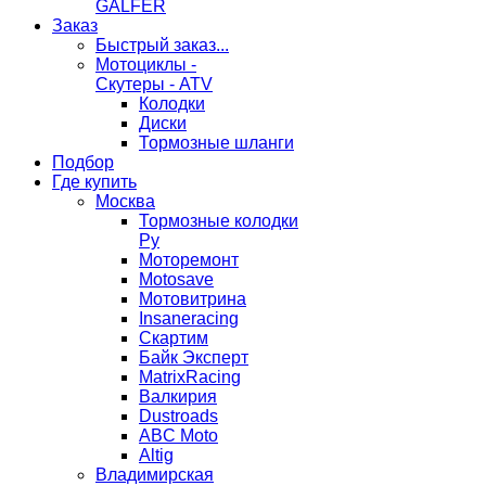
GALFER
Заказ
Быстрый заказ...
Мотоциклы -
Скутеры - ATV
Колодки
Диски
Тормозные шланги
Подбор
Где купить
Москва
Тормозные колодки
Ру
Моторемонт
Motosave
Мотовитрина
Insaneracing
Скартим
Байк Эксперт
MatrixRacing
Валкирия
Dustroads
ABC Moto
Altig
Владимирская