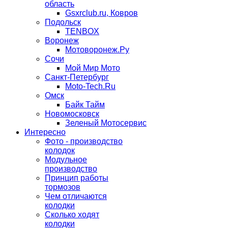
область
Gsxrclub.ru, Ковров
Подольск
TENBOX
Воронеж
Мотоворонеж.Ру
Сочи
Мой Мир Мото
Санкт-Петербург
Moto-Tech.Ru
Омск
Байк Тайм
Новомосковск
Зеленый Мотосервис
Интересно
Фото - производство
колодок
Модульное
производство
Принцип работы
тормозов
Чем отличаются
колодки
Сколько ходят
колодки