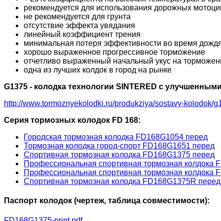
рекомендуется для использования дорожных мотоцикл
не рекомендуется для грунта
отсутствие эффекта увядания
линейный коэффициент трения
минимальная потеря эффективности во время дожд
хорошо выраженное прогрессивное торможение
отчетливо выраженный начальный укус на торможени
одна из лучших колдок в город на рынке
G1375 - колодка технологии SINTERED с улучшенными
http://www.tormoznyekolodki.ru/produkziya/sostavy-kolodok/g
Серия тормозных колодок FD 168:
Городская тормозная колодка FD168G1054 перед
Тормозная колодка город-спорт FD168G1651 перед
Спортивная тормозная колодка FD168G1375 перед
Профессиональная спортивная тормозная колдока 
Профессиональная спортивная тормозная колдока F
Спортивная тормозная колодка FD168G1375R перед
Паспорт колодок (чертеж, таблица совместимости):
FD168G1375-print.pdf