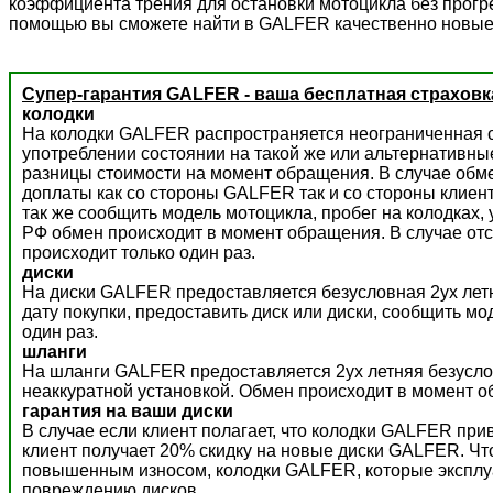
коэффициента трения для остановки мотоцикла без прогре
помощью вы сможете найти в GALFER качественно новые
Супер-гарантия GALFER - ваша бесплатная страховк
колодки
На колодки GALFER распространяется неограниченная с
употреблении состоянии на такой же или альтернативны
разницы стоимости на момент обращения. В случае обм
доплаты как со стороны GALFER так и со стороны клиент
так же сообщить модель мотоцикла, пробег на колодках,
РФ обмен происходит в момент обращения. В случае отс
происходит только один раз.
диски
На диски GALFER предоставляется безусловная 2ух летн
дату покупки, предоставить диск или диски, сообщить м
один раз.
шланги
На шланги GALFER предоставляется 2ух летняя безусло
неаккуратной установкой. Обмен происходит в момент о
гарантия на ваши диски
В случае если клиент полагает, что колодки GALFER пр
клиент получает 20% скидку на новые диски GALFER. Ч
повышенным износом, колодки GALFER, которые эксплуат
повреждению дисков.