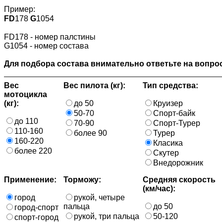
Пример:
FD
178
G
1054
FD178 - номер палстины
G1054 - номер состава
Для подбора состава внимательно ответьте на вопрос
Вес
Вес пилота (кг):
Тип средства:
мотоцикла
(кг):
до 50
Круизер
50-70
Спорт-байк
до 110
70-90
Спорт-Турер
110-160
более 90
Турер
160-220
Класика
более 220
Скутер
Внедорожник
Применение:
Торможу:
Средняя скорость
(км/час):
город
рукой, четыре
пальца
до 50
город-спорт
рукой, три пальца
50-120
спорт-город