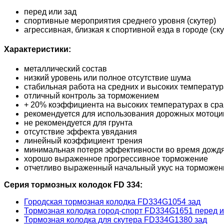
перед или зад
спортивные мероприятия среднего уровня (скутер)
агрессивная, близкая к спортивной езда в городе (ску
Характеристики:
металлический состав
низкий уровень или полное отсутствие шума
стабильная работа на средних и высоких температур
отличный контроль за торможением
+ 20% коэффициента на высоких температурах в сра
рекомендуется для использования дорожных мотоцикл
не рекомендуется для грунта
отсутствие эффекта увядания
линейный коэффициент трения
минимальная потеря эффективности во время дожд
хорошо выраженное прогрессивное торможение
отчетливо выраженный начальный укус на торможени
Серия тормозных колодок FD 334:
Городская тормозная колодка FD334G1054 зад
Тормозная колодка город-спорт FD334G1651 перед и
Тормозная колодка для скутера FD334G1380 зад