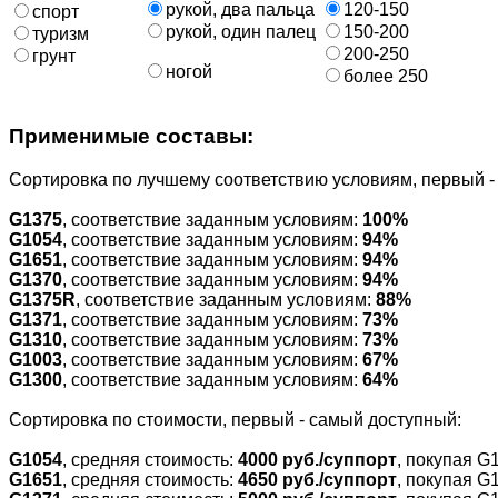
рукой, два пальца
120-150
спорт
рукой, один палец
150-200
туризм
200-250
грунт
ногой
более 250
Применимые составы:
Cортировка по лучшему соответствию условиям, первый 
G1375
, соответствие заданным условиям:
100%
G1054
, соответствие заданным условиям:
94%
G1651
, соответствие заданным условиям:
94%
G1370
, соответствие заданным условиям:
94%
G1375R
, соответствие заданным условиям:
88%
G1371
, соответствие заданным условиям:
73%
G1310
, соответствие заданным условиям:
73%
G1003
, соответствие заданным условиям:
67%
G1300
, соответствие заданным условиям:
64%
Cортировка по стоимости, первый - самый доступный:
G1054
, средняя стоимость:
4000 руб./суппорт
, покупая G
G1651
, средняя стоимость:
4650 руб./суппорт
, покупая G