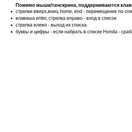
BMW
Помимо мыши/тачскрина, поддерживаются клав
KTM
стрелки вверх,вниз, home, end - перемещение по спис
TRIUMPH
клавиша enter, стрелка вправо - вход в список
ACCOSSATO
cтрелка влево - выход их списка
ADIVA
буквы и цифры - если набрать в списке Honda - сра
ADLY
ADLY 4 Колеса
AEON
AEON 4 Колеса
AJP
ALFER
ALPINA
APRILIA
ARCTIC CAT 4 Колеса
ARCTIC CAT Снег
ARMSTRONG
ASPES
ATALA
ATK
BAROSSA 4 Колеса