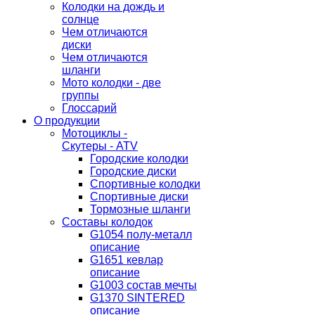
Колодки на дождь и
солнце
Чем отличаются
диски
Чем отличаются
шланги
Мото колодки - две
группы
Глоссарий
О продукции
Мотоциклы -
Скутеры - ATV
Городские колодки
Городские диски
Спортивные колодки
Спортивные диски
Тормозные шланги
Составы колодок
G1054 полу-металл
описание
G1651 кевлар
описание
G1003 состав мечты
G1370 SINTERED
описание