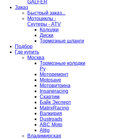
GALFER
Заказ
Быстрый заказ...
Мотоциклы -
Скутеры - ATV
Колодки
Диски
Тормозные шланги
Подбор
Где купить
Москва
Тормозные колодки
Ру
Моторемонт
Motosave
Мотовитрина
Insaneracing
Скартим
Байк Эксперт
MatrixRacing
Валкирия
Dustroads
ABC Moto
Altig
Владимирская