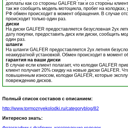
доплаты как со стороны GALFER так и со стороны клиент
так же сообщить модель мотоцикла, пробег на колодках,
РФ обмен происходит в момент обращения. В случае отс
происходит только один раз.
диски
На диски GALFER предоставляется безусловная 2ух летн
дату покупки, предоставить диск или диски, сообщить м
один раз.
шланги
На шланги GALFER предоставляется 2ух летняя безусло
неаккуратной установкой. Обмен происходит в момент о
гарантия на ваши диски
В случае если клиент полагает, что колодки GALFER пр
клиент получает 20% скидку на новые диски GALFER. Ч
повышенным износом, колодки GALFER, которые эксплуат
повреждению дисков.
Полный список составов с описанием:
http://www.tormoznyekolodki.ru/categoryblog/82
Интересно знать:
Фотографии с фабрики, изготовление колодок