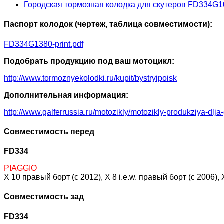
Городская тормозная колодка для скутеров FD334G1
Паспорт колодок (чертеж, таблица совместимости):
FD334G1380-print.pdf
Подобрать продукцию под ваш мотоцикл:
http://www.tormoznyekolodki.ru/kupit/bystryipoisk
Дополнительная информация:
http://www.galferrussia.ru/motozikly/motozikly-produkziya-dlja
Совместимость перед
FD334
PIAGGIO
X 10 правый борт (c 2012), X 8 i.e.w. правый борт (c 2006
Совместимость зад
FD334