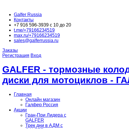
Galfer Russia
Контакты
+7 916 596-3939 с 10 до 20
t.me/+79166234519
max.ru/+79166234519
sales@galferrussia.ru
Заказы
Регистрация
Вход
GALFER - тормозные колод
диски для мотоциклов - Г
Главная
Онлайн магазин
Галфер Россия
Акции
Гран-При Лидера c
GALFER
Трек дни в АДМ с