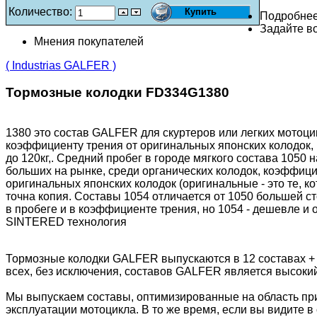
Количество:
Подробне
Задайте во
Мнения покупателей
( Industrias GALFER )
Тормозные колодки FD334G1380
1380 это состав GALFER для скуртеров или легких мото
коэффициенту трения от оригинальных японских колодок, 
до 120кг,. Средний пробег в городе мягкого состава 1050 
больших на рынке, среди органических колодок, коэффицие
оригинальных японских колодок (оригинальные - это те, к
точна копия. Составы 1054 отличается от 1050 большей ст
в пробеге и в коэффициенте трения, но 1054 - дешевле и
SINTERED технология
Тормозные колодки GALFER выпускаются в 12 составах +
всех, без исключения, составов GALFER является высоки
Мы выпускаем составы, оптимизированные на область пр
эксплуатации мотоцикла. В то же время, если вы видите в 