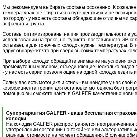
Мы рекомендуем выбирать составы осознанно. К сожалени
температурах, не стираться в путешествиях и не блокиров
по городу - у нас есть составы обладающие отличными ха
асфальта и грунта.
Составы оптимизированы на пик производительности в ус
использовании на треке, но, туриста, поставившего GP к
остывает, а для гоночных колодок нужны температуры. В 
вдруг обнаружит что при сверх высоких температурах колод
При выборе колодки обращайте внимание на условия экс
промежуточным звеном, объединяющие несколько видов пр
- у нас есть серии позволяющие на одной колодке ездить и 
Если у вас есть мотоцикл и стиль - вы найдете у нас сво
коэффициента трения для остановки мотоцикла без прогре
помощью вы сможете найти в GALFER качественно новые
Супер-гарантия GALFER - ваша бесплатная страховк
колодки
На колодки GALFER распространяется неограниченная с
употреблении состоянии на такой же или альтернативны
разницы стоимости на момент обращения. В случае обм