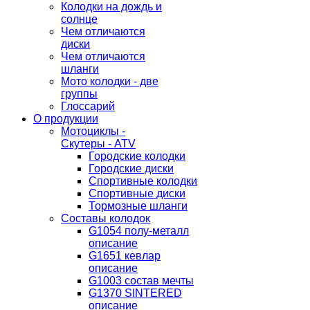
Колодки на дождь и
солнце
Чем отличаются
диски
Чем отличаются
шланги
Мото колодки - две
группы
Глоссарий
О продукции
Мотоциклы -
Скутеры - ATV
Городские колодки
Городские диски
Спортивные колодки
Спортивные диски
Тормозные шланги
Составы колодок
G1054 полу-металл
описание
G1651 кевлар
описание
G1003 состав мечты
G1370 SINTERED
описание