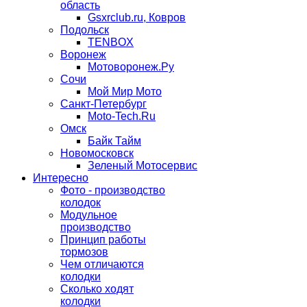
область
Gsxrclub.ru, Ковров
Подольск
TENBOX
Воронеж
Мотоворонеж.Ру
Сочи
Мой Мир Мото
Санкт-Петербург
Moto-Tech.Ru
Омск
Байк Тайм
Новомосковск
Зеленый Мотосервис
Интересно
Фото - производство
колодок
Модульное
производство
Принцип работы
тормозов
Чем отличаются
колодки
Сколько ходят
колодки