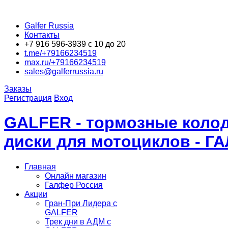
Galfer Russia
Контакты
+7 916 596-3939 с 10 до 20
t.me/+79166234519
max.ru/+79166234519
sales@galferrussia.ru
Заказы
Регистрация
Вход
GALFER - тормозные колод
диски для мотоциклов - Г
Главная
Онлайн магазин
Галфер Россия
Акции
Гран-При Лидера c
GALFER
Трек дни в АДМ с