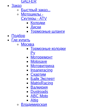
GALFER
Заказ
Быстрый заказ...
Мотоциклы -
Скутеры - ATV
Колодки
Диски
Тормозные шланги
Подбор
Где купить
Москва
Тормозные колодки
Ру
Моторемонт
Motosave
Мотовитрина
Insaneracing
Скартим
Байк Эксперт
MatrixRacing
Валкирия
Dustroads
ABC Moto
Altig
Владимирская