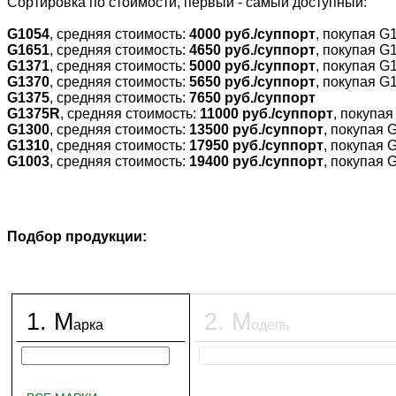
Cортировка по стоимости, первый - самый доступный:
G1054
, средняя стоимость:
4000 руб./суппорт
, покупая G
G1651
, средняя стоимость:
4650 руб./суппорт
, покупая G
G1371
, средняя стоимость:
5000 руб./суппорт
, покупая G
G1370
, средняя стоимость:
5650 руб./суппорт
, покупая G
G1375
, средняя стоимость:
7650 руб./суппорт
G1375R
, средняя стоимость:
11000 руб./суппорт
, покупа
G1300
, средняя стоимость:
13500 руб./суппорт
, покупая 
G1310
, средняя стоимость:
17950 руб./суппорт
, покупая 
G1003
, средняя стоимость:
19400 руб./суппорт
, покупая 
Подбор продукции:
1
.
М
2
.
М
арка
одель