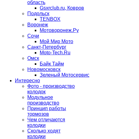
область
Gsxrclub.ru, Ковров
Подольск
TENBOX
Воронеж
Мотоворонеж.Ру
Сочи
Мой Мир Мото
Санкт-Петербург
Moto-Tech.Ru
Омск
Байк Тайм
Новомосковск
Зеленый Мотосервис
Интересно
Фото - производство
колодок
Модульное
производство
Принцип работы
тормозов
Чем отличаются
колодки
Сколько ходят
колодки