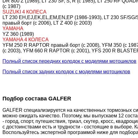
DR 800 Z (1989), LT 230 SF, S, R (c 1985), LT 250 RF QUAD
(c 1987)
SUZUKI 4 КОЛЕСА
LT 230 EH,EJ,EK,EL,EM,EN,EP (1986-1993), LT 230 SF/SG/S
правый борт (c 2006), LT Z 400 (c 2003)
YAMAHA
YZ 360 (1989)
YAMAHA 4 КОЛЕСА
YFM 250 R RAPTOR правый борт (c 2008), YFM 350 (c 198
(c 2003), YFM 660 R RAPTOR (c 2001), YFS 200 R BLASTER 
Полный список передних колодок с моделями мотоциклов
Полный список задних колодок с моделями мотоциклов
Подбор состава GALFER
GALFER специализируется на качественных тормозных сис
можно ожидать качество. Поэтому, мы выпускаем 12 сост
- город, спорт, путешествия, триал, скутер, кросс, квадр
с достоинствами есть и трудности - состоящие в выборе. 
Воспользуйтесь экспертной программой ниже для подбора