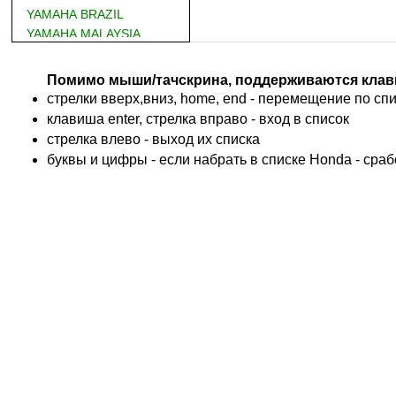
YAMAHA BRAZIL
YAMAHA MALAYSIA
DUCATI
BMW
Помимо мыши/тачскрина, поддерживаются клав
KTM
стрелки вверх,вниз, home, end - перемещение по спис
TRIUMPH
клавиша enter, стрелка вправо - вход в список
ACCOSSATO
cтрелка влево - выход их списка
ADIVA
буквы и цифры - если набрать в списке Honda - сра
ADLY
ADLY 4 Колеса
AEON
AEON 4 Колеса
AJP
ALFER
ALPINA
APRILIA
ARCTIC CAT 4 Колеса
ARCTIC CAT Снег
ARMSTRONG
ASPES