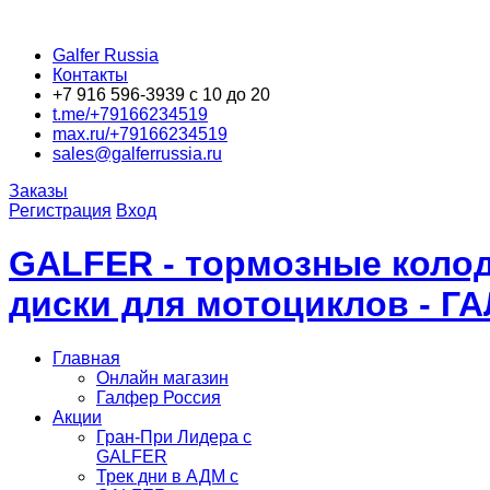
Galfer Russia
Контакты
+7 916 596-3939 с 10 до 20
t.me/+79166234519
max.ru/+79166234519
sales@galferrussia.ru
Заказы
Регистрация
Вход
GALFER - тормозные колод
диски для мотоциклов - Г
Главная
Онлайн магазин
Галфер Россия
Акции
Гран-При Лидера c
GALFER
Трек дни в АДМ с