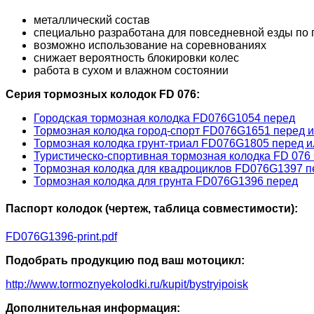
металлический состав
специально разработана для повседневной езды по 
возможно использование на соревнованиях
снижает вероятность блокировки колес
работа в сухом и влажном состоянии
Серия тормозных колодок FD 076:
Городская тормозная колодка FD076G1054 перед
Тормозная колодка город-спорт FD076G1651 перед и
Тормозная колодка грунт-триал FD076G1805 перед и
Туристическо-спортивная тормозная колодка FD 076
Тормозная колодка для квадроциклов FD076G1397 п
Тормозная колодка для грунта FD076G1396 перед
Паспорт колодок (чертеж, таблица совместимости):
FD076G1396-print.pdf
Подобрать продукцию под ваш мотоцикл:
http://www.tormoznyekolodki.ru/kupit/bystryipoisk
Дополнительная информация: