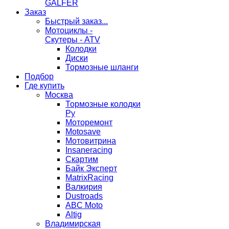
GALFER
Заказ
Быстрый заказ...
Мотоциклы -
Скутеры - ATV
Колодки
Диски
Тормозные шланги
Подбор
Где купить
Москва
Тормозные колодки
Ру
Моторемонт
Motosave
Мотовитрина
Insaneracing
Скартим
Байк Эксперт
MatrixRacing
Валкирия
Dustroads
ABC Moto
Altig
Владимирская