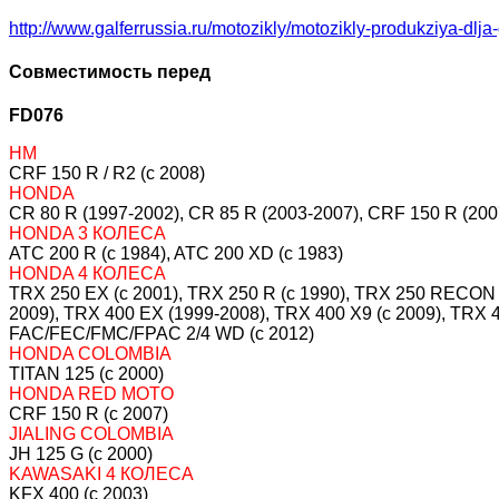
http://www.galferrussia.ru/motozikly/motozikly-produkziya-dlja
Совместимость перед
FD076
HM
CRF 150 R / R2 (c 2008)
HONDA
CR 80 R (1997-2002), CR 85 R (2003-2007), CRF 150 R (200
HONDA 3 КОЛЕСА
ATC 200 R (c 1984), ATC 200 XD (c 1983)
HONDA 4 КОЛЕСА
TRX 250 EX (c 2001), TRX 250 R (c 1990), TRX 250 RECON (
2009), TRX 400 EX (1999-2008), TRX 400 X9 (c 2009), 
FAC/FEC/FMC/FPAC 2/4 WD (c 2012)
HONDA COLOMBIA
TITAN 125 (c 2000)
HONDA RED MOTO
CRF 150 R (c 2007)
JIALING COLOMBIA
JH 125 G (c 2000)
KAWASAKI 4 КОЛЕСА
KFX 400 (c 2003)