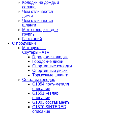
Колодки на дождь и
солнце
Чем отличаются
диски
Чем отличаются
шланги
Мото колодки - две
группы
Глоссарий
О продукции
Мотоциклы -
Скутеры - ATV
Городские колодки
Городские диски
Спортивные колодки
Спортивные диски
Тормозные шланги
Составы колодок
G1054 полу-металл
описание
G1651 кевлар
описание
G1003 состав мечты
G1370 SINTERED
описание