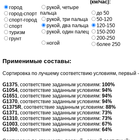
(км/час):
город
рукой, четыре
пальца
до 50
город-спорт
рукой, три пальца
50-120
спорт-город
рукой, два пальца
120-150
спорт
рукой, один палец
150-200
туризм
200-250
грунт
ногой
более 250
Применимые составы:
Cортировка по лучшему соответствию условиям, первый 
G1375
, соответствие заданным условиям:
100%
G1054
, соответствие заданным условиям:
94%
G1651
, соответствие заданным условиям:
94%
G1370
, соответствие заданным условиям:
94%
G1375R
, соответствие заданным условиям:
88%
G1371
, соответствие заданным условиям:
73%
G1310
, соответствие заданным условиям:
73%
G1003
, соответствие заданным условиям:
67%
G1300
, соответствие заданным условиям:
64%