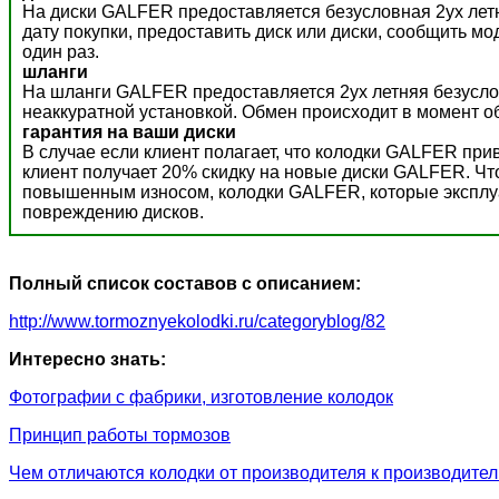
На диски GALFER предоставляется безусловная 2ух летн
дату покупки, предоставить диск или диски, сообщить м
один раз.
шланги
На шланги GALFER предоставляется 2ух летняя безусло
неаккуратной установкой. Обмен происходит в момент о
гарантия на ваши диски
В случае если клиент полагает, что колодки GALFER пр
клиент получает 20% скидку на новые диски GALFER. Ч
повышенным износом, колодки GALFER, которые эксплуат
повреждению дисков.
Полный список составов с описанием:
http://www.tormoznyekolodki.ru/categoryblog/82
Интересно знать:
Фотографии с фабрики, изготовление колодок
Принцип работы тормозов
Чем отличаются колодки от производителя к производите