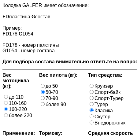
Колодка GALFER имеет обозначение:
FD
пластина
G
состав
Пример:
FD
178
G
1054
FD178 - номер палстины
G1054 - номер состава
Для подбора состава внимательно ответьте на вопрос
Вес
Вес пилота (кг):
Тип средства:
мотоцикла
(кг):
до 50
Круизер
50-70
Спорт-байк
до 110
70-90
Спорт-Турер
110-160
более 90
Турер
160-220
Класика
более 220
Скутер
Внедорожник
Применение:
Торможу:
Средняя скорость