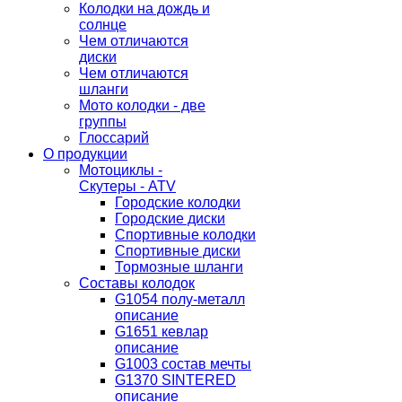
Колодки на дождь и
солнце
Чем отличаются
диски
Чем отличаются
шланги
Мото колодки - две
группы
Глоссарий
О продукции
Мотоциклы -
Скутеры - ATV
Городские колодки
Городские диски
Спортивные колодки
Спортивные диски
Тормозные шланги
Составы колодок
G1054 полу-металл
описание
G1651 кевлар
описание
G1003 состав мечты
G1370 SINTERED
описание