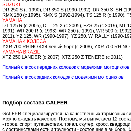
SUZUKI
DR 250 S (c 1990), DR 350 S (1990-1992), DR 350 S, SH (199
RMX 250 (c 1995), RMX S (1992-1994), TS 125 R (c 1990), T
YAMAHA
DT 125 R (c 2005), DT 125 X (c 2005), FZS 25 (c 2019), MT 1
1991), WR 200 R (c 1993), WR 250 (c 1991), WR 500 (c 1992
2011), YZ 125, WR (1990-1997), YZ 250, W, RALLY (1990-199
YAMAHA 4 КОЛЕСА
YXR 700 RHINO 4X4 левый борт (c 2008), YXR 700 RHINO 
YAMAHA BRAZIL
XTZ 250 LANDER (c 2007), XTZ 250 Z TENERE (c 2011)
Полный список передних колодок с моделями мотоциклов
Полный список задних колодок с моделями мотоциклов
Подбор состава GALFER
GALFER специализируется на качественных тормозных сис
можно ожидать качество. Поэтому, мы выпускаем 12 сост
- город, спорт, путешествия, триал, скутер, кросс, квадр
с достоинствами есть и трудности - состоящие в выборе. 