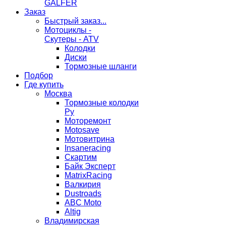
GALFER
Заказ
Быстрый заказ...
Мотоциклы -
Скутеры - ATV
Колодки
Диски
Тормозные шланги
Подбор
Где купить
Москва
Тормозные колодки
Ру
Моторемонт
Motosave
Мотовитрина
Insaneracing
Скартим
Байк Эксперт
MatrixRacing
Валкирия
Dustroads
ABC Moto
Altig
Владимирская