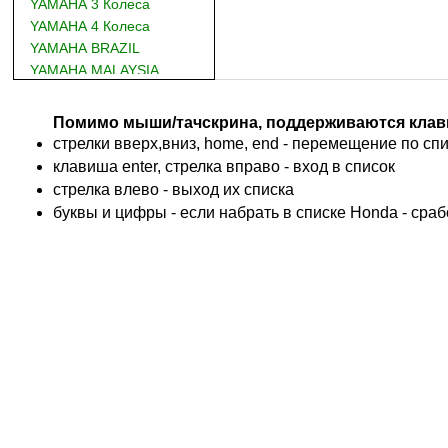
YAMAHA 3 Колеса
YAMAHA 4 Колеса
YAMAHA BRAZIL
YAMAHA MALAYSIA
DUCATI
BMW
Помимо мыши/тачскрина, поддерживаются клав
KTM
стрелки вверх,вниз, home, end - перемещение по спис
TRIUMPH
клавиша enter, стрелка вправо - вход в список
ACCOSSATO
cтрелка влево - выход их списка
ADIVA
буквы и цифры - если набрать в списке Honda - сра
ADLY
ADLY 4 Колеса
AEON
AEON 4 Колеса
AJP
ALFER
ALPINA
APRILIA
ARCTIC CAT 4 Колеса
ARCTIC CAT Снег
ARMSTRONG