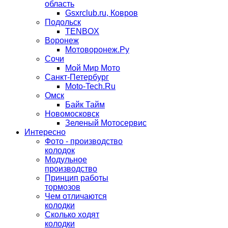
область
Gsxrclub.ru, Ковров
Подольск
TENBOX
Воронеж
Мотоворонеж.Ру
Сочи
Мой Мир Мото
Санкт-Петербург
Moto-Tech.Ru
Омск
Байк Тайм
Новомосковск
Зеленый Мотосервис
Интересно
Фото - производство
колодок
Модульное
производство
Принцип работы
тормозов
Чем отличаются
колодки
Сколько ходят
колодки