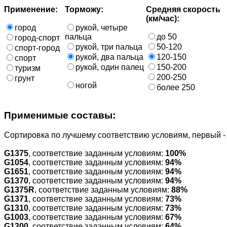
Применение:
Торможу:
Средняя скорость
(км/час):
город
рукой, четыре
пальца
до 50
город-спорт
рукой, три пальца
50-120
спорт-город
рукой, два пальца
120-150
спорт
рукой, один палец
150-200
туризм
200-250
грунт
ногой
более 250
Применимые составы:
Cортировка по лучшему соответствию условиям, первый 
G1375
, соответствие заданным условиям:
100%
G1054
, соответствие заданным условиям:
94%
G1651
, соответствие заданным условиям:
94%
G1370
, соответствие заданным условиям:
94%
G1375R
, соответствие заданным условиям:
88%
G1371
, соответствие заданным условиям:
73%
G1310
, соответствие заданным условиям:
73%
G1003
, соответствие заданным условиям:
67%
G1300
, соответствие заданным условиям:
64%