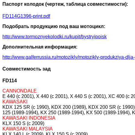
Паспорт колодок (чертеж, таблица совместимости):
FD114G1396-print.pdf
Подобрать продукцию под ваш мотоцикл:
http://www.tormoznyekolodki.ru/kupit/bystryipoisk
Дополнительная информация:
http://www.galferrussia.ru/motozikly/motozikly-produkziya-dlja
Совместимость зад
FD114
CANNONDALE
E 440 (c 2001), X 440 (c 2001), X 440 S (c 2001), XC 400 (c 2
KAWASAKI
KDX 125 SR (c 1990), KDX 200 (1989), KDX 200 SR (c 1990), 
125 (1989-1994), KX 250 (1989-1994), KX 500 (1989-1994), 
KAWASAKI INDONESIA
KLX 150 S (c 2009)
KAWASAKI MALAYSIA
KLX 140 L (c 2009), KLX 150 S (c 2009)