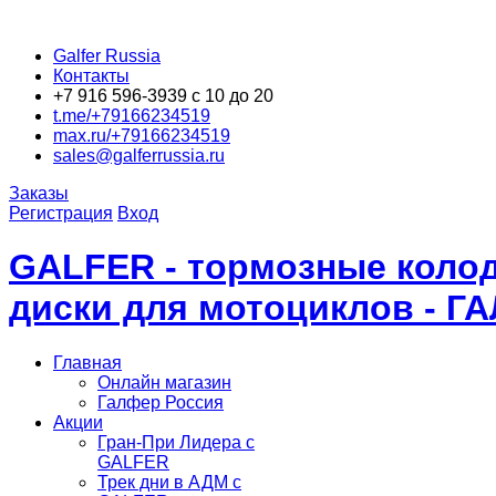
Galfer Russia
Контакты
+7 916 596-3939 с 10 до 20
t.me/+79166234519
max.ru/+79166234519
sales@galferrussia.ru
Заказы
Регистрация
Вход
GALFER - тормозные колод
диски для мотоциклов - Г
Главная
Онлайн магазин
Галфер Россия
Акции
Гран-При Лидера c
GALFER
Трек дни в АДМ с