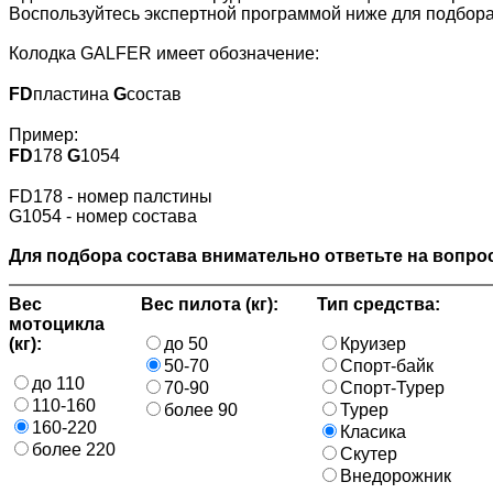
Воспользуйтесь экспертной программой ниже для подбора
Колодка GALFER имеет обозначение:
FD
пластина
G
состав
Пример:
FD
178
G
1054
FD178 - номер палстины
G1054 - номер состава
Для подбора состава внимательно ответьте на вопрос
Вес
Вес пилота (кг):
Тип средства:
мотоцикла
(кг):
до 50
Круизер
50-70
Спорт-байк
до 110
70-90
Спорт-Турер
110-160
более 90
Турер
160-220
Класика
более 220
Скутер
Внедорожник